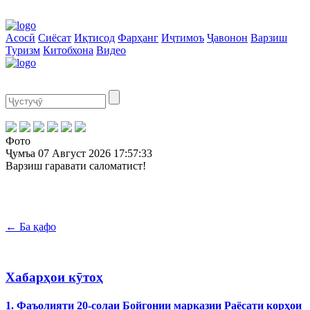
Асосӣ
Сиёсат
Иқтисод
Фарҳанг
Иҷтимоъ
Ҷавонон
Варзиш
Туризм
Китобхона
Видео
Фото
Ҷумъа
07 Август 2026
17:57:33
Варзиш гаравати саломатист!
← Ба қафо
Хабарҳои кӯтоҳ
1. Фаъолияти 20-солаи Бойгонии марказии Раёсати корҳои