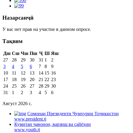
Назарсанҷӣ
У вас нет прав на участие в данном опросе.
Тақвим
Дш
Сш
Чш
Пш
Ҷ
Ш
Яш
27
28
29
30
31
1
2
3
4
5
6
7
8
9
10
11
12
13
14
15
16
17
18
19
20
21
22
23
24
25
26
27
28
29
30
31
1
2
3
4
5
6
Август 2026 c.
Cомонаи Президенти Ҷумҳурии Тоҷикистон
www.president.tj
Кумитаи ҷавонон, варзиш ва сайёҳии
www.youth.tj