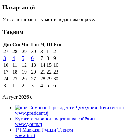
Назарсанҷӣ
У вас нет прав на участие в данном опросе.
Тақвим
Дш
Сш
Чш
Пш
Ҷ
Ш
Яш
27
28
29
30
31
1
2
3
4
5
6
7
8
9
10
11
12
13
14
15
16
17
18
19
20
21
22
23
24
25
26
27
28
29
30
31
1
2
3
4
5
6
Август 2026 c.
Cомонаи Президенти Ҷумҳурии Тоҷикистон
www.president.tj
Кумитаи ҷавонон, варзиш ва сайёҳии
www.youth.tj
ТҶ Маркази Рушди Туризм
www.tdc.tj