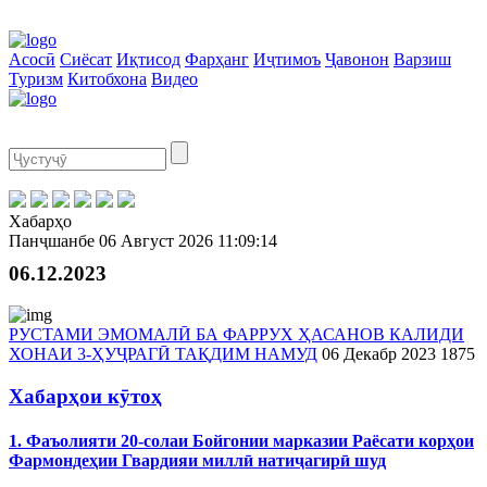
Асосӣ
Сиёсат
Иқтисод
Фарҳанг
Иҷтимоъ
Ҷавонон
Варзиш
Туризм
Китобхона
Видео
Хабарҳо
Панҷшанбе
06 Август 2026
11:09:14
06.12.2023
РУСТАМИ ЭМОМАЛӢ БА ФАРРУХ ҲАСАНОВ КАЛИДИ
ХОНАИ 3-ҲУҶРАГӢ ТАҚДИМ НАМУД
06 Декабр 2023
1875
Хабарҳои кӯтоҳ
1. Фаъолияти 20-солаи Бойгонии марказии Раёсати корҳои
Фармондеҳии Гвардияи миллӣ натиҷагирӣ шуд