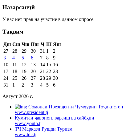
Назарсанҷӣ
У вас нет прав на участие в данном опросе.
Тақвим
Дш
Сш
Чш
Пш
Ҷ
Ш
Яш
27
28
29
30
31
1
2
3
4
5
6
7
8
9
10
11
12
13
14
15
16
17
18
19
20
21
22
23
24
25
26
27
28
29
30
31
1
2
3
4
5
6
Август 2026 c.
Cомонаи Президенти Ҷумҳурии Тоҷикистон
www.president.tj
Кумитаи ҷавонон, варзиш ва сайёҳии
www.youth.tj
ТҶ Маркази Рушди Туризм
www.tdc.tj