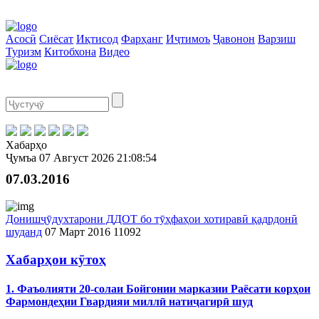
Асосӣ
Сиёсат
Иқтисод
Фарҳанг
Иҷтимоъ
Ҷавонон
Варзиш
Туризм
Китобхона
Видео
Хабарҳо
Ҷумъа
07 Август 2026
21:08:54
07.03.2016
Донишҷӯдухтарони ДДОТ бо тӯҳфаҳои хотиравӣ қадрдонӣ
шуданд
07 Март 2016
11092
Хабарҳои кӯтоҳ
1. Фаъолияти 20-солаи Бойгонии марказии Раёсати корҳои
Фармондеҳии Гвардияи миллӣ натиҷагирӣ шуд