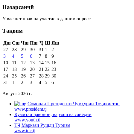
Назарсанҷӣ
У вас нет прав на участие в данном опросе.
Тақвим
Дш
Сш
Чш
Пш
Ҷ
Ш
Яш
27
28
29
30
31
1
2
3
4
5
6
7
8
9
10
11
12
13
14
15
16
17
18
19
20
21
22
23
24
25
26
27
28
29
30
31
1
2
3
4
5
6
Август 2026 c.
Cомонаи Президенти Ҷумҳурии Тоҷикистон
www.president.tj
Кумитаи ҷавонон, варзиш ва сайёҳии
www.youth.tj
ТҶ Маркази Рушди Туризм
www.tdc.tj