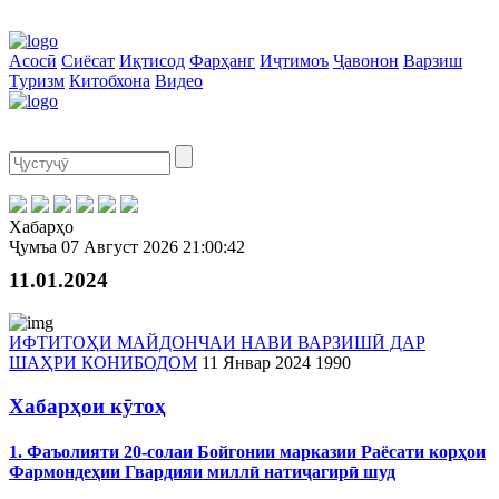
Асосӣ
Сиёсат
Иқтисод
Фарҳанг
Иҷтимоъ
Ҷавонон
Варзиш
Туризм
Китобхона
Видео
Хабарҳо
Ҷумъа
07 Август 2026
21:00:42
11.01.2024
ИФТИТОҲИ МАЙДОНЧАИ НАВИ ВАРЗИШӢ ДАР
ШАҲРИ КОНИБОДОМ
11 Январ 2024
1990
Хабарҳои кӯтоҳ
1. Фаъолияти 20-солаи Бойгонии марказии Раёсати корҳои
Фармондеҳии Гвардияи миллӣ натиҷагирӣ шуд