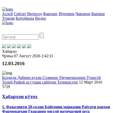
Асосӣ
Сиёсат
Иқтисод
Фарҳанг
Иҷтимоъ
Ҷавонон
Варзиш
Туризм
Китобхона
Видео
Хабарҳо
Ҷумъа
07 Август 2026
2:42:11
12.03.2016
Боздиди Дабири кулли Созмони Умумиҷаҳонии Туристӣ
Толиб Рифоӣ аз гушаи сайёҳии Точикистон
12 Март 2016
5729
Хабарҳои кӯтоҳ
1. Фаъолияти 20-солаи Бойгонии марказии Раёсати корҳои
Фармондеҳии Гвардияи миллӣ натиҷагирӣ шуд