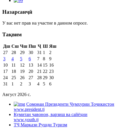
Назарсанҷӣ
У вас нет прав на участие в данном опросе.
Тақвим
Дш
Сш
Чш
Пш
Ҷ
Ш
Яш
27
28
29
30
31
1
2
3
4
5
6
7
8
9
10
11
12
13
14
15
16
17
18
19
20
21
22
23
24
25
26
27
28
29
30
31
1
2
3
4
5
6
Август 2026 c.
Cомонаи Президенти Ҷумҳурии Тоҷикистон
www.president.tj
Кумитаи ҷавонон, варзиш ва сайёҳии
www.youth.tj
ТҶ Маркази Рушди Туризм