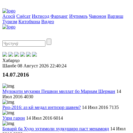
Асосӣ
Сиёсат
Иқтисод
Фарҳанг
Иҷтимоъ
Ҷавонон
Варзиш
Туризм
Китобхона
Видео
Хабарҳо
Шанбе
08 Август 2026
22:40:24
14.07.2016
Мулоқоти муҳими Пешвои миллат бо Мариам Шерман
14
Июл 2016
4030
Рио-2016: аз кӣ медал интизор шавем?
14 Июл 2016
7135
Узри гарон
14 Июл 2016
6014
Боварӣ ба Худо эҳтимоли худкуширо паст менамояд
14 Июл