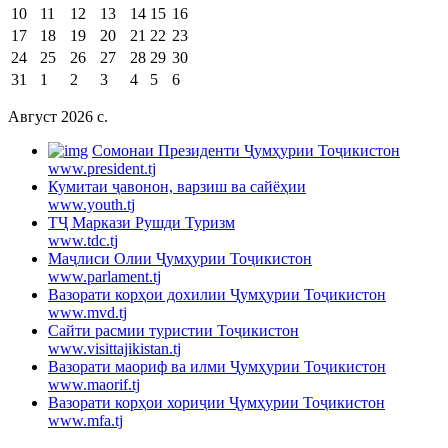
10
11
12
13
14
15
16
17
18
19
20
21
22
23
24
25
26
27
28
29
30
31
1
2
3
4
5
6
Август 2026 c.
Cомонаи Президенти Ҷумҳурии Тоҷикистон
www.president.tj
Кумитаи ҷавонон, варзиш ва сайёҳии
www.youth.tj
ТҶ Маркази Рушди Туризм
www.tdc.tj
Маҷлиси Олии Ҷумҳурии Тоҷикистон
www.parlament.tj
Вазорати корҳои дохилии Ҷумҳурии Тоҷикистон
www.mvd.tj
Сайти расмии туристии Тоҷикистон
www.visittajikistan.tj
Вазорати маориф ва илми Ҷумҳурии Тоҷикистон
www.maorif.tj
Вазорати корҳои хориҷии Ҷумҳурии Тоҷикистон
www.mfa.tj