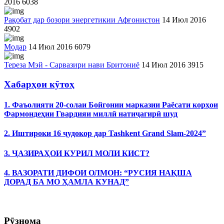
2016
6038
Рақобат дар бозори энергетикии Афғонистон
14 Июл 2016
4902
Модар
14 Июл 2016
6079
Тереза Мэй - Сарвазири нави Бритониё
14 Июл 2016
3915
Хабарҳои кӯтоҳ
1. Фаъолияти 20-солаи Бойгонии марказии Раёсати корҳои
Фармондеҳии Гвардияи миллӣ натиҷагирӣ шуд
2. Иштироки 16 ҷудокор дар Tashkent Grand Slam-2024”
3. ҶАЗИРАҲОИ КУРИЛ МОЛИ КИСТ?
4. ВАЗОРАТИ ДИФОИ ОЛМОН: “РУСИЯ НАҚША
ДОРАД БА МО ҲАМЛА КУНАД”
Рӯзнома