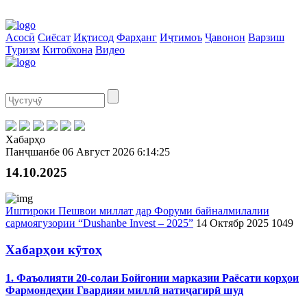
Асосӣ
Сиёсат
Иқтисод
Фарҳанг
Иҷтимоъ
Ҷавонон
Варзиш
Туризм
Китобхона
Видео
Хабарҳо
Панҷшанбе
06 Август 2026
6:14:25
14.10.2025
Иштироки Пешвои миллат дар Форуми байналмилалии
сармоягузории “Dushanbe Invest – 2025”
14 Октябр 2025
1049
Хабарҳои кӯтоҳ
1. Фаъолияти 20-солаи Бойгонии марказии Раёсати корҳои
Фармондеҳии Гвардияи миллӣ натиҷагирӣ шуд