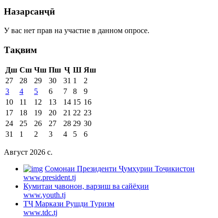
Назарсанҷӣ
У вас нет прав на участие в данном опросе.
Тақвим
Дш
Сш
Чш
Пш
Ҷ
Ш
Яш
27
28
29
30
31
1
2
3
4
5
6
7
8
9
10
11
12
13
14
15
16
17
18
19
20
21
22
23
24
25
26
27
28
29
30
31
1
2
3
4
5
6
Август 2026 c.
Cомонаи Президенти Ҷумҳурии Тоҷикистон
www.president.tj
Кумитаи ҷавонон, варзиш ва сайёҳии
www.youth.tj
ТҶ Маркази Рушди Туризм
www.tdc.tj