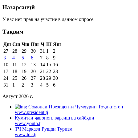
Назарсанҷӣ
У вас нет прав на участие в данном опросе.
Тақвим
Дш
Сш
Чш
Пш
Ҷ
Ш
Яш
27
28
29
30
31
1
2
3
4
5
6
7
8
9
10
11
12
13
14
15
16
17
18
19
20
21
22
23
24
25
26
27
28
29
30
31
1
2
3
4
5
6
Август 2026 c.
Cомонаи Президенти Ҷумҳурии Тоҷикистон
www.president.tj
Кумитаи ҷавонон, варзиш ва сайёҳии
www.youth.tj
ТҶ Маркази Рушди Туризм
www.tdc.tj