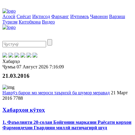
Асосӣ
Сиёсат
Иқтисод
Фарҳанг
Иҷтимоъ
Ҷавонон
Варзиш
Туризм
Китобхона
Видео
Хабарҳо
Ҷумъа
07 Август 2026
7:16:09
21.03.2016
Наврӯз барои мо мероси таърихӣ ба шумор меравад
21 Март
2016
7788
Хабарҳои кӯтоҳ
1. Фаъолияти 20-солаи Бойгонии марказии Раёсати корҳои
Фармондеҳии Гвардияи миллӣ натиҷагирӣ шуд