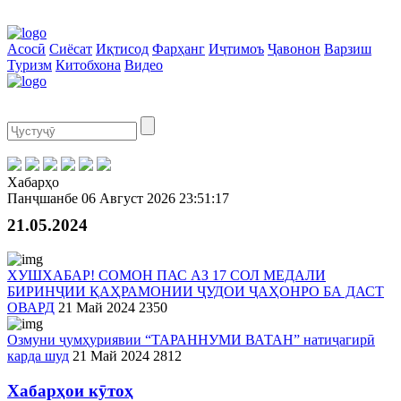
Асосӣ
Сиёсат
Иқтисод
Фарҳанг
Иҷтимоъ
Ҷавонон
Варзиш
Туризм
Китобхона
Видео
Хабарҳо
Панҷшанбе
06 Август 2026
23:51:17
21.05.2024
ХУШХАБАР! СОМОН ПАС АЗ 17 СОЛ МЕДАЛИ
БИРИНҶИИ ҚАҲРАМОНИИ ҶУДОИ ҶАҲОНРО БА ДАСТ
ОВАРД
21 Май 2024
2350
Озмуни ҷумҳуриявии “ТАРАННУМИ ВАТАН” натиҷагирӣ
карда шуд
21 Май 2024
2812
Хабарҳои кӯтоҳ