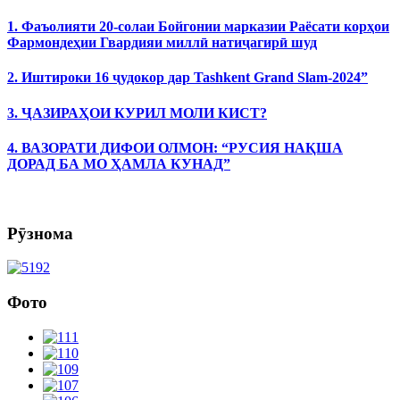
1. Фаъолияти 20-солаи Бойгонии марказии Раёсати корҳои
Фармондеҳии Гвардияи миллӣ натиҷагирӣ шуд
2. Иштироки 16 ҷудокор дар Tashkent Grand Slam-2024”
3. ҶАЗИРАҲОИ КУРИЛ МОЛИ КИСТ?
4. ВАЗОРАТИ ДИФОИ ОЛМОН: “РУСИЯ НАҚША
ДОРАД БА МО ҲАМЛА КУНАД”
Рӯзнома
Фото