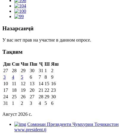
Назарсанҷӣ
У вас нет прав на участие в данном опросе.
Тақвим
Дш
Сш
Чш
Пш
Ҷ
Ш
Яш
27
28
29
30
31
1
2
3
4
5
6
7
8
9
10
11
12
13
14
15
16
17
18
19
20
21
22
23
24
25
26
27
28
29
30
31
1
2
3
4
5
6
Август 2026 c.
Cомонаи Президенти Ҷумҳурии Тоҷикистон
www.president.tj