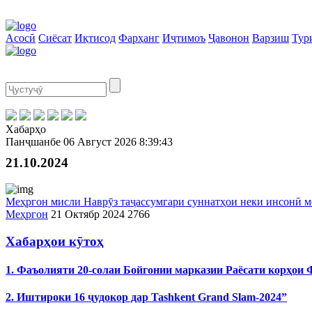
Асосӣ
Сиёсат
Иқтисод
Фарҳанг
Иҷтимоъ
Ҷавонон
Варзиш
Тур
Хабарҳо
Панҷшанбе
06 Август 2026
8:39:43
21.10.2024
Меҳргон мисли Наврӯз таҷассумгари суннатҳои неки инсонӣ
Меҳргон
21 Октябр 2024
2766
Хабарҳои кӯтоҳ
1. Фаъолияти 20-солаи Бойгонии марказии Раёсати корҳои
2. Иштироки 16 ҷудокор дар Tashkent Grand Slam-2024”