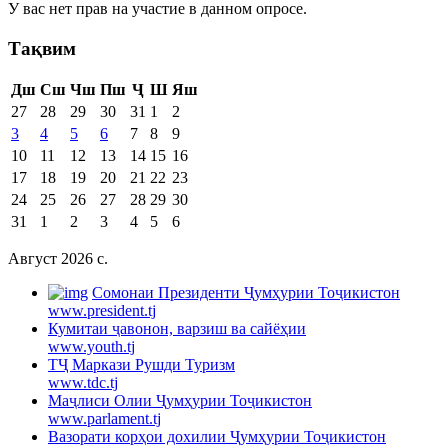
У вас нет прав на участие в данном опросе.
Тақвим
Дш
Сш
Чш
Пш
Ҷ
Ш
Яш
27
28
29
30
31
1
2
3
4
5
6
7
8
9
10
11
12
13
14
15
16
17
18
19
20
21
22
23
24
25
26
27
28
29
30
31
1
2
3
4
5
6
Август 2026 c.
Cомонаи Президенти Ҷумҳурии Тоҷикистон
www.president.tj
Кумитаи ҷавонон, варзиш ва сайёҳии
www.youth.tj
ТҶ Маркази Рушди Туризм
www.tdc.tj
Маҷлиси Олии Ҷумҳурии Тоҷикистон
www.parlament.tj
Вазорати корҳои дохилии Ҷумҳурии Тоҷикистон