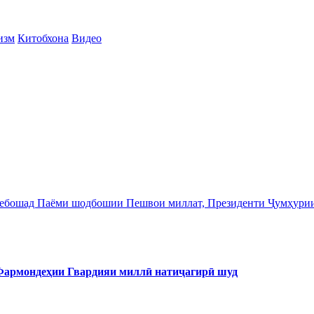
изм
Китобхона
Видео
 мебошад Паёми шодбошии Пешвои миллат, Президенти Ҷумҳури
 Фармондеҳии Гвардияи миллӣ натиҷагирӣ шуд