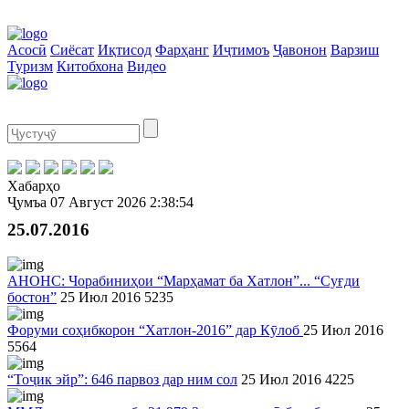
Асосӣ
Сиёсат
Иқтисод
Фарҳанг
Иҷтимоъ
Ҷавонон
Варзиш
Туризм
Китобхона
Видео
Хабарҳо
Ҷумъа
07 Август 2026
2:38:54
25.07.2016
АНОНС: Чорабиниҳои “Марҳамат ба Хатлон”... “Суғди
бостон”
25 Июл 2016
5235
Форуми соҳибкорон “Хатлон-2016” дар Кӯлоб
25 Июл 2016
5564
“Тоҷик эйр”: 646 парвоз дар ним сол
25 Июл 2016
4225