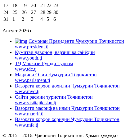
17
18
19
20
21
22
23
24
25
26
27
28
29
30
31
1
2
3
4
5
6
Август 2026 c.
Cомонаи Президенти Ҷумҳурии Тоҷикистон
www.president.tj
Кумитаи ҷавонон, варзиш ва сайёҳии
www.youth.tj
ТҶ Маркази Рушди Туризм
www.tdc.tj
Маҷлиси Олии Ҷумҳурии Тоҷикистон
www.parlament.tj
Вазорати корҳои дохилии Ҷумҳурии Тоҷикистон
www.mvd.tj
Сайти расмии туристии Тоҷикистон
www.visittajikistan.tj
Вазорати маориф ва илми Ҷумҳурии Тоҷикистон
www.maorif.tj
Вазорати корҳои хориҷии Ҷумҳурии Тоҷикистон
www.mfa.tj
© 2015—2016. Ҷавонони Тоҷикистон. Ҳамаи ҳуқуқҳо