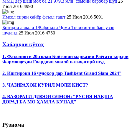
ММД дар шаш моҳ ба 21 979,3 млн. сомонӣ баробар шуд
25
Июл 2016
4990
Имсол сирки сайёр фаъол гашт
25 Июл 2016
5091
Бозиҳои аввали 1/8-финали Ҷоми Тоҷикистон баргузор
шуданд
25 Июл 2016
4750
Хабарҳои кӯтоҳ
1. Фаъолияти 20-солаи Бойгонии марказии Раёсати корҳои
Фармондеҳии Гвардияи миллӣ натиҷагирӣ шуд
2. Иштироки 16 ҷудокор дар Tashkent Grand Slam-2024”
3. ҶАЗИРАҲОИ КУРИЛ МОЛИ КИСТ?
4. ВАЗОРАТИ ДИФОИ ОЛМОН: “РУСИЯ НАҚША
ДОРАД БА МО ҲАМЛА КУНАД”
Рӯзнома