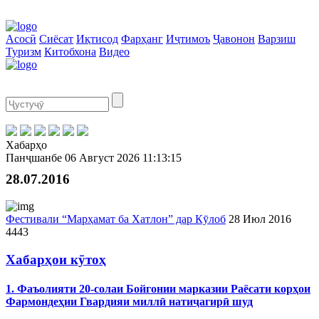
Асосӣ
Сиёсат
Иқтисод
Фарҳанг
Иҷтимоъ
Ҷавонон
Варзиш
Туризм
Китобхона
Видео
Хабарҳо
Панҷшанбе
06 Август 2026
11:13:15
28.07.2016
Фестивали “Марҳамат ба Хатлон” дар Кӯлоб
28 Июл 2016
4443
Хабарҳои кӯтоҳ
1. Фаъолияти 20-солаи Бойгонии марказии Раёсати корҳои
Фармондеҳии Гвардияи миллӣ натиҷагирӣ шуд