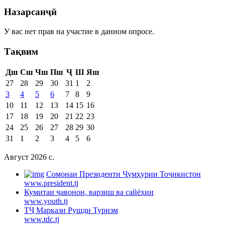
Назарсанҷӣ
У вас нет прав на участие в данном опросе.
Тақвим
Дш
Сш
Чш
Пш
Ҷ
Ш
Яш
27
28
29
30
31
1
2
3
4
5
6
7
8
9
10
11
12
13
14
15
16
17
18
19
20
21
22
23
24
25
26
27
28
29
30
31
1
2
3
4
5
6
Август 2026 c.
Cомонаи Президенти Ҷумҳурии Тоҷикистон
www.president.tj
Кумитаи ҷавонон, варзиш ва сайёҳии
www.youth.tj
ТҶ Маркази Рушди Туризм
www.tdc.tj