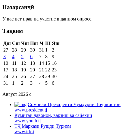
Назарсанҷӣ
У вас нет прав на участие в данном опросе.
Тақвим
Дш
Сш
Чш
Пш
Ҷ
Ш
Яш
27
28
29
30
31
1
2
3
4
5
6
7
8
9
10
11
12
13
14
15
16
17
18
19
20
21
22
23
24
25
26
27
28
29
30
31
1
2
3
4
5
6
Август 2026 c.
Cомонаи Президенти Ҷумҳурии Тоҷикистон
www.president.tj
Кумитаи ҷавонон, варзиш ва сайёҳии
www.youth.tj
ТҶ Маркази Рушди Туризм
www.tdc.tj