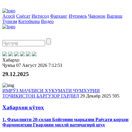
Асосӣ
Сиёсат
Иқтисод
Фарҳанг
Иҷтимоъ
Ҷавонон
Варзиш
Туризм
Китобхона
Видео
Хабарҳо
Ҷумъа
07 Август 2026
7:12:51
29.12.2025
ИМРӮЗ МАҶЛИСИ ҲУКУМАТИ ҶУМҲУРИИ
ТОҶИКИСТОН БАРГУЗОР ГАРДИД
29 Декабр 2025
595
Хабарҳои кӯтоҳ
1. Фаъолияти 20-солаи Бойгонии марказии Раёсати корҳои
Фармондеҳии Гвардияи миллӣ натиҷагирӣ шуд