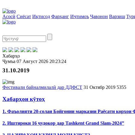
Асосӣ
Сиёсат
Иқтисод
Фарҳанг
Иҷтимоъ
Ҷавонон
Варзиш
Тур
Хабарҳо
Ҷумъа
07 Август 2026
20:23:24
31.10.2019
Фестивали байналмилалӣ дар ДДФСТ
31 Октябр 2019
5355
Хабарҳои кӯтоҳ
1. Фаъолияти 20-солаи Бойгонии марказии Раёсати корҳои
2. Иштироки 16 ҷудокор дар Tashkent Grand Slam-2024”