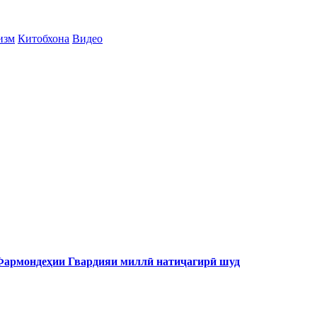
изм
Китобхона
Видео
 Фармондеҳии Гвардияи миллӣ натиҷагирӣ шуд