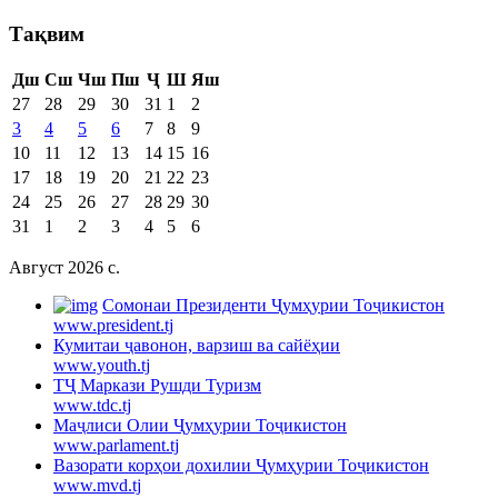
Тақвим
Дш
Сш
Чш
Пш
Ҷ
Ш
Яш
27
28
29
30
31
1
2
3
4
5
6
7
8
9
10
11
12
13
14
15
16
17
18
19
20
21
22
23
24
25
26
27
28
29
30
31
1
2
3
4
5
6
Август 2026 c.
Cомонаи Президенти Ҷумҳурии Тоҷикистон
www.president.tj
Кумитаи ҷавонон, варзиш ва сайёҳии
www.youth.tj
ТҶ Маркази Рушди Туризм
www.tdc.tj
Маҷлиси Олии Ҷумҳурии Тоҷикистон
www.parlament.tj
Вазорати корҳои дохилии Ҷумҳурии Тоҷикистон
www.mvd.tj