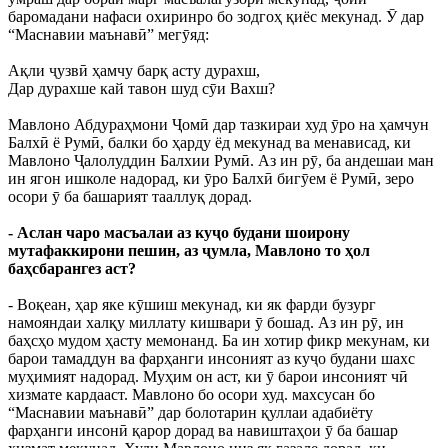
баромадани нафаси охиринро бо зодгоҳ қиёс мекунад. Ӯ дар
“Маснавии маънавӣ” мегӯяд:
Ақли ҷузвӣ ҳамчу барқ асту дурахш,
Дар дурахше кай тавон шуд сӯи Вахш?
Мавлоно Абдураҳмони Ҷомӣ дар тазкираи худ ӯро на ҳамчун
Балхӣ ё Румӣ, балки бо ҳарду ёд мекунад ва менависад, ки
Мавлоно Ҷалолуддин Балхии Румӣ. Аз ин рӯ, ба андешаи ман
ин ягон ишколе надорад, ки ӯро Балхӣ бигӯем ё Румӣ, зеро
осори ӯ ба башарият тааллуқ дорад.
- Аслан чаро масъалаи аз куҷо будани шоирону
мутафаккирони пешин, аз ҷумла, Мавлоно то ҳол
баҳсбарангез аст?
- Воқеан, ҳар яке кӯшиш мекунад, ки як фарди бузург
намояндаи халқу миллату кишвари ӯ бошад. Аз ин рӯ, ин
баҳсҳо мудом ҳасту мемонанд. Ба ин хотир фикр мекунам, ки
барои тамаддун ва фарҳанги инсоният аз куҷо будани шахс
муҳимият надорад. Муҳим он аст, ки ӯ барои инсоният чӣ
хизмате кардааст. Мавлоно бо осори худ. махсусан бо
“Маснавии маънавӣ” дар болотарин қуллаи адабиёту
фарҳанги инсонӣ қарор дорад ва навиштаҳои ӯ ба башар