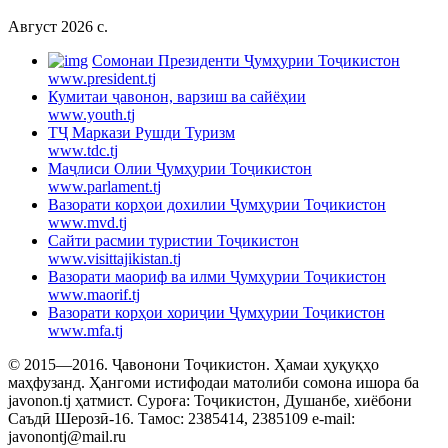
Август 2026 c.
Cомонаи Президенти Ҷумҳурии Тоҷикистон
www.president.tj
Кумитаи ҷавонон, варзиш ва сайёҳии
www.youth.tj
ТҶ Маркази Рушди Туризм
www.tdc.tj
Маҷлиси Олии Ҷумҳурии Тоҷикистон
www.parlament.tj
Вазорати корҳои дохилии Ҷумҳурии Тоҷикистон
www.mvd.tj
Сайти расмии туристии Тоҷикистон
www.visittajikistan.tj
Вазорати маориф ва илми Ҷумҳурии Тоҷикистон
www.maorif.tj
Вазорати корҳои хориҷии Ҷумҳурии Тоҷикистон
www.mfa.tj
© 2015—2016. Ҷавонони Тоҷикистон. Ҳамаи ҳуқуқҳо
маҳфузанд. Ҳангоми истифодаи матолиби сомона ишора ба
javonon.tj ҳатмист. Суроға: Тоҷикистон, Душанбе, хиёбони
Саъдӣ Шерозӣ-16. Тамос: 2385414, 2385109 e-mail:
javonontj@mail.ru