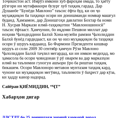
Тоҷикистон аст. Имрӯз имкони хуб фароҳам омада, то ҳаёту
рӯзгори ин мутафаккири бузург хуб таҳқиқ гардад. Дар
Душанбе “Бунёди Мавлоно” таъсис ёфта буд, ки он ҷо
муҳаққиқон ба таҳқиқи осори ин донишманди номвар машғул
буданд. Ҳамзамон, дар Донишгоҳи давлатии Бохтар ба номи
Н. Хусрав Маркази илмӣ-таҳқиқотии “Мавлоношиносӣ”
таъсис ёфтааст. Ҳамчунин, бо иқдоми Пешвои миллат дар
ноҳияи Ҷалодиддини Балхӣ Хона-музейи рамзии Ҷалолиддин
Балхӣ бунёд гардидааст, ки он ҷо низ муҳаққиқон ба таҳқиқи
осори ӯ шуруъ кардаанд. Бо Фармони Президенти кишвар
шуруъ аз соли 2009 30 сентябр ҳамчун Рӯзи Мавлоно
Ҷалолиддин Балхӣ таҷлил мегардад, ки ин имкон медиҳад, мо
ҳамасола ба осори ҷовидонаи ӯ рӯ оварем ва дар марказҳои
илмӣ ва таълимии гуногун ашъори ӯро ба риштаи таҳқиқ
бикашем. Осори Мавлоноро метавон мунтазам таҳқиқ кард,
чуноне ки муҳаққиқон мегӯянд, таълимоти ӯ баҳрест дар кӯза,
ки ҳадду канор надорад.
Сайёраи ҚИЁМИДДИН, “ҶТ”
Хабарҳои дигар
ДДСТДТ бо 25 донишгоҳи хориҷӣ ҳамкорӣ дорад