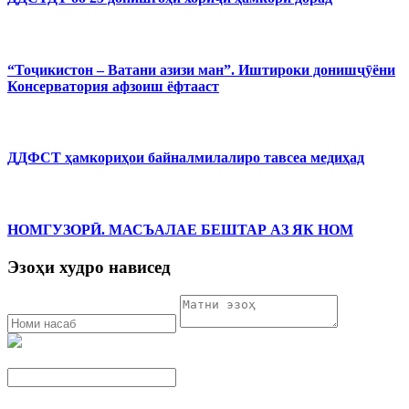
“Тоҷикистон – Ватани азизи ман”. Иштироки донишҷӯёни
Консерватория афзоиш ёфтааст
ДДФСТ ҳамкориҳои байналмилалиро тавсеа медиҳад
НОМГУЗОРӢ. МАСЪАЛАЕ БЕШТАР АЗ ЯК НОМ
Эзоҳи худро нависед