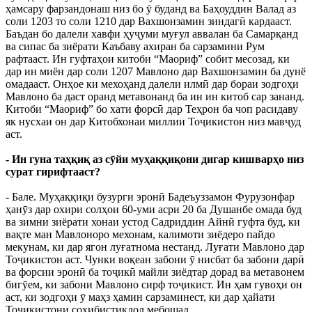
ҳамсару фарзандонаш низ бо ӯ буданд ва Баҳоуддин Валад аз
соли 1203 то соли 1210 дар Вахшонзамин зиндагӣ кардааст.
Баъдан бо далели хавфи ҳуҷуми муғул аввалан ба Самарқанд
ва сипас ба зиёрати Каъбаву ахиран ба сарзамини Рум
рафтааст. Ин гуфтаҳои китоби “Маориф” собит месозад, ки
дар ин миён дар соли 1207 Мавлоно дар Вахшонзамин ба дунё
омадааст. Онҳое ки мехоҳанд далели илмӣ дар бораи зодгоҳи
Мавлоно ба даст оранд метавонанд ба ин ин китоб сар зананд.
Китоби “Маориф” бо хати форсӣ дар Теҳрон ба чоп расидаву
як нусхаи он дар Китобхонаи миллии Тоҷикистон низ мавҷуд
аст.
- Ин гуна таҳқиқ аз сӯйи муҳаққиқони дигар кишварҳо низ
сурат гирифтааст?
- Бале. Муҳаққиқи бузурги эронӣ Бадеъуззамон Фурузонфар
ҳанӯз дар охири солҳои 60-уми асри 20 ба Душанбе омада буд
ва зимни зиёрати хонаи устод Садриддин Айнӣ гуфта буд, ки
вақте ман Мавлоноро мехонам, калимоти зиёдеро пайдо
мекунам, ки дар ягон луғатнома нестанд. Луғати Мавлоно дар
Тоҷикистон аст. Чунки воқеан забони ӯ нисбат ба забони дарӣ
ва форсии эронӣ ба тоҷикӣ майли зиёдтар дорад ва метавонем
бигӯем, ки забони Мавлоно сирф тоҷикист. Ин ҳам гувоҳи он
аст, ки зодгоҳи ӯ маҳз ҳамин сарзаминест, ки дар ҳайати
Тоҷикистони соҳибистиқлол мебошад.