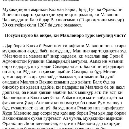
Муҳаққиқони амрикоӣ Колман Баркс, Брэд Гуч ва Франклин
Люис низ дар таҳқиқотҳои худ зикр кардаанд, ки Мавлоно
Ҷалолуддини Балхӣ дар Вахшонзамин (Тоҷикистони муосир)
30 сентябри соли 1207 ба дунё омадааст.
- Посухи шумо ба онҳое, ки Мавлоноро турк мегӯянд чист?
- Дар бораи Балхӣ ё Румӣ ном гирифтани Мавлоно низ аксари
муҳаққиқон ақида баён намудаанд. Ман низ дар таҳқиқоти худ
“Мавлоно ва мавлавия” зикр кардаам, ки масалан дар Эрон ё
Афғонистон Рӯдакии Самарқандӣ мегӯянд. Аммо ин маънии
онро надорад, ки ӯ зодаи Самарқанд аст. Балки ин ифодагари
он аст, ки Рӯдакӣ аз ҳавзаи адабии Самарқанд буд. Мисли
ҳамин дар тазкираҳои зиёде омадааст, ки замони ба дунё
омадани Мавлоно Вахшонхзамин дар ҳайати Балх буд ва
бинобар ин ҳавзаи адабие, ки падараш ва Мавлоно ба он дахл
доштанд, ба номи ҳавзаи адабии Балх машҳур аст. Ин аст, ки
Ҷалолиддини Балхӣ мегӯянд. Азбаски қисмати зиёди ҳаёт ва
фаъолияти ӯ дар Анталия ки он вақтҳо бо номи Рум машҳур
буд, гузаштааст, аз ин рӯ, ба худ номи Румиро низ гирифтааст.
Худи Мавлоно дар осори худ ҳам дар бораи Рум ҳам дар бораи
Вахшонзамин сухан гуфтааст. Аз ҷумла, муҳаққиқи амрикоӣ
Франклин Люис менависад, вақте ки Мавлоно дар охирҳои
умраш дар бораи марг масъалагузорӣ мекунад, ҷойи