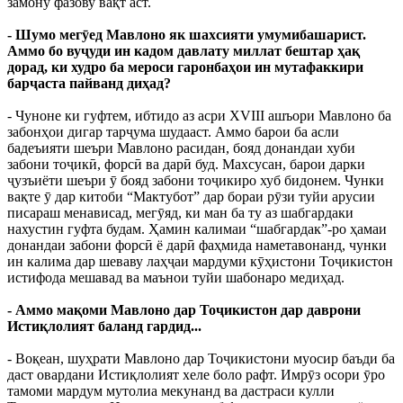
замону фазову вақт аст.
- Шумо мегӯед Мавлоно як шахсияти умумибашарист.
Аммо бо вуҷуди ин кадом давлату миллат бештар ҳақ
дорад, ки худро ба мероси гаронбаҳои ин мутафаккири
барҷаста пайванд диҳад?
- Чуноне ки гуфтем, ибтидо аз асри XVIII ашъори Мавлоно ба
забонҳои дигар тарҷума шудааст. Аммо барои ба асли
бадеъияти шеъри Мавлоно расидан, бояд донандаи хуби
забони тоҷикӣ, форсӣ ва дарӣ буд. Махсусан, барои дарки
ҷузъиёти шеъри ӯ бояд забони тоҷикиро хуб бидонем. Чунки
вақте ӯ дар китоби “Мактубот” дар бораи рӯзи туйи арусии
писараш менависад, мегӯяд, ки ман ба ту аз шабгардаки
нахустин гуфта будам. Ҳамин калимаи “шабгардак”-ро ҳамаи
донандаи забони форсӣ ё дарӣ фаҳмида наметавонанд, чунки
ин калима дар шеваву лаҳҷаи мардуми кӯҳистони Тоҷикистон
истифода мешавад ва маънои туйи шабонаро медиҳад.
- Аммо мақоми Мавлоно дар Тоҷикистон дар даврони
Истиқлолият баланд гардид...
- Воқеан, шуҳрати Мавлоно дар Тоҷикистони муосир баъди ба
даст овардани Истиқлолият хеле боло рафт. Имрӯз осори ӯро
тамоми мардум мутолиа мекунанд ва дастраси кулли