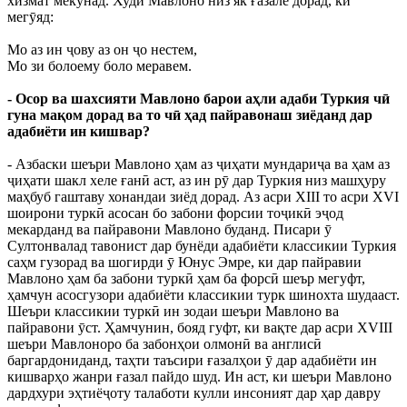
хизмат мекунад. Худи Мавлоно низ як ғазале дорад, ки
мегӯяд:
Мо аз ин ҷову аз он ҷо нестем,
Мо зи болоему боло меравем.
- Осор ва шахсияти Мавлоно барои аҳли адаби Туркия чӣ
гуна мақом дорад ва то чӣ ҳад пайравонаш зиёданд дар
адабиёти ин кишвар?
- Азбаски шеъри Мавлоно ҳам аз ҷиҳати мундариҷа ва ҳам аз
ҷиҳати шакл хеле ғанӣ аст, аз ин рӯ дар Туркия низ машҳуру
маҳбуб гаштаву хонандаи зиёд дорад. Аз асри XIII то асри XVI
шоирони туркӣ асосан бо забони форсии тоҷикӣ эҷод
мекарданд ва пайравони Мавлоно буданд. Писари ӯ
Султонвалад тавонист дар бунёди адабиёти классикии Туркия
саҳм гузорад ва шогирди ӯ Юнус Эмре, ки дар пайравии
Мавлоно ҳам ба забони туркӣ ҳам ба форсӣ шеър мегуфт,
ҳамчун асосгузори адабиёти классикии турк шинохта шудааст.
Шеъри классикии туркӣ ин зодаи шеъри Мавлоно ва
пайравони ӯст. Ҳамчунин, бояд гуфт, ки вақте дар асри XVIII
шеъри Мавлоноро ба забонҳои олмонӣ ва англисӣ
баргардониданд, таҳти таъсири ғазалҳои ӯ дар адабиёти ин
кишварҳо жанри ғазал пайдо шуд. Ин аст, ки шеъри Мавлоно
дардхури эҳтиёҷоту талаботи кулли инсоният дар ҳар давру