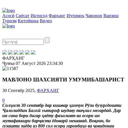
Асосӣ
Сиёсат
Иқтисод
Фарҳанг
Иҷтимоъ
Ҷавонон
Варзиш
Туризм
Китобхона
Видео
ФАРҲАНГ
Ҷумъа
07 Август 2026
23:34:31
МАВЛОНО ШАХСИЯТИ УМУМИБАШАРИСТ
30 Сентябр 2025,
ФАРҲАНГ
0
Солҳост 30 сентябр дар кишвар ҳамчун Рӯзи бузургдошти
Ҷалолиддин Балхӣ эътироф шудаву таҷлил мегардад. Дар
ин сана бори дигар ҳаёту фаъолият ва осори ин
мутафаккири барҷаста ёдоварӣ мешавад. Воқеан, бо
гузашти зиёда аз 800 сол осори гаронбаҳо ва ҷовидонаи