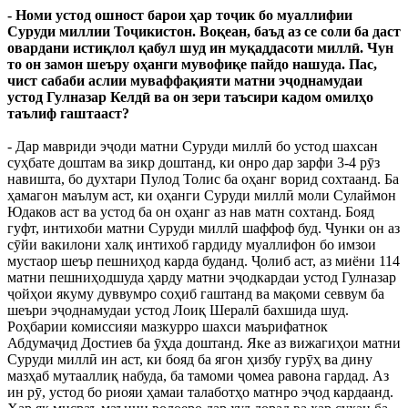
- Номи устод ошност барои ҳар тоҷик бо муаллифии
Суруди миллии Тоҷикистон. Воқеан, баъд аз се соли ба даст
овардани истиқлол қабул шуд ин муқаддасоти миллӣ. Чун
то он замон шеъру оҳанги мувофиқе пайдо нашуда. Пас,
чист сабаби аслии муваффақияти матни эҷоднамудаи
устод Гулназар Келдӣ ва он зери таъсири кадом омилҳо
таълиф гаштааст?
- Дар мавриди эҷоди матни Суруди миллӣ бо устод шахсан
суҳбате доштам ва зикр доштанд, ки онро дар зарфи 3-4 рӯз
навишта, бо духтари Пулод Толис ба оҳанг ворид сохтаанд. Ба
ҳамагон маълум аст, ки оҳанги Суруди миллӣ моли Сулаймон
Юдаков аст ва устод ба он оҳанг аз нав матн сохтанд. Бояд
гуфт, интихоби матни Суруди миллӣ шаффоф буд. Чунки он аз
сӯйи вакилони халқ интихоб гардиду муаллифон бо имзои
мустаор шеър пешниҳод карда буданд. Ҷолиб аст, аз миёни 114
матни пешниҳодшуда ҳарду матни эҷодкардаи устод Гулназар
ҷойҳои якуму дуввумро соҳиб гаштанд ва мақоми севвум ба
шеъри эҷоднамудаи устод Лоиқ Шералӣ бахшида шуд.
Роҳбарии комиссияи мазкурро шахси маърифатнок
Абдумаҷид Достиев ба ӯҳда доштанд. Яке аз вижагиҳои матни
Суруди миллӣ ин аст, ки бояд ба ягон ҳизбу гурӯҳ ва дину
мазҳаб мутааллиқ набуда, ба тамоми ҷомеа равона гардад. Аз
ин рӯ, устод бо риояи ҳамаи талаботҳо матнро эҷод кардаанд.