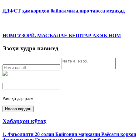
ДДФСТ ҳамкориҳои байналмилалиро тавсеа медиҳад
НОМГУЗОРӢ. МАСЪАЛАЕ БЕШТАР АЗ ЯК НОМ
Эзоҳи худро нависед
Рамзҳо дар расм
Хабарҳои кӯтоҳ
1. Фаъолияти 20-солаи Бойгонии марказии Раёсати корҳои
Фармондеҳии Гвардияи миллӣ натиҷагирӣ шуд