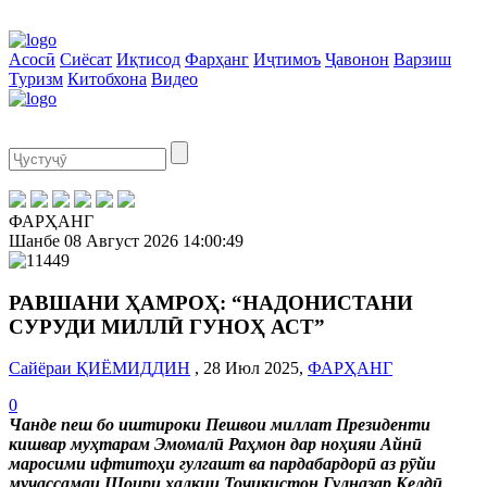
Асосӣ
Сиёсат
Иқтисод
Фарҳанг
Иҷтимоъ
Ҷавонон
Варзиш
Туризм
Китобхона
Видео
ФАРҲАНГ
Шанбе
08 Август 2026
14:00:49
РАВШАНИ ҲАМРОҲ: “НАДОНИСТАНИ
СУРУДИ МИЛЛӢ ГУНОҲ АСТ”
Сайёраи ҚИЁМИДДИН
, 28 Июл 2025,
ФАРҲАНГ
0
Чанде пеш бо иштироки Пешвои миллат Президенти
кишвар муҳтарам Эмомалӣ Раҳмон дар ноҳияи Айнӣ
маросими ифтитоҳи гулгашт ва пардабардорӣ аз рӯйи
муҷассамаи Шоири халқии Тоҷикистон Гулназар Келдӣ