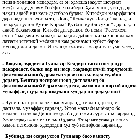
пешниҳодашон мекардам, аз он ҳамеша нахуст шеърият
меҷӯстанду дуввум бозёфти ҷолиберо. Ҳамчунин, устод дар
нақди адабӣ низ хеле дастболо буданд. Китобҳои маъруфашон
дар нақди шеърҳои устод Лоиқ “Лоиқе чун Лоиқе” ва нақди
шеърҳои устод Қутбӣ Киром “Қутбии қутби сухан” дар нақди
адабӣ беҳамтоянд. Китоби дигарашон бо номи “Растохези
сухан” маҷмуи мақолаҳо ва нақди адабист, ки ба хонанда ҳам
лаззати эстетикӣ мебахшад ҳам роҳнамои хубест барои
мунаққидони ҷавон. Ин танҳо хулоса аз осори манзуми устод
аст.
- Воқеан, эҷодиёти Гулназар Келдиро танҳо шеър пур
накардааст, балки дар он наср, тақҳиқи илмӣ, тарҷумонӣ,
филмноманависӣ, драмматургия низ мавқеи муайян
доранд. Бештар носирон шояд даст зананд ба
филмноманависӣ ё драмматургия, аммо як шоир чӣ андоза
муваффақ шуда дар озмудани худ дар ин ҷодаҳо низ?
- Чунин нафарон хеле камшуморанд, ки дар ҳар соҳаи
дастзада, муваффақ гарданд. Устод мактаби миёнаро бо
медали тилло ва Донишгоҳро бо дипломи сурх хатм кардаанд.
Хеле сермутолиа ва серкор буданд. Фикр мекунам устод аз
ҳамон истеъдоди худододии худ хуб истифода кардаанд.
- Бубинед, ки осори устод Гулназар басо ғанисту