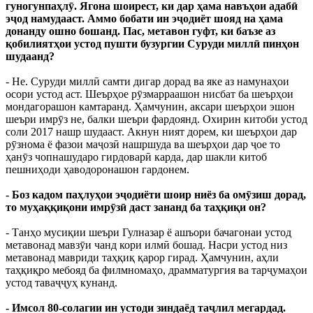
гуногунпаҳлӯ. Ягона шоирест, ки дар ҳама навъҳои адабӣ
эҷод намудааст. Аммо бобати ин эҷодиёт шояд на ҳама
донанду ошно бошанд. Пас, метавон гуфт, ки баъзе аз
қобилиятҳои устод пушти бузургии Суруди миллӣ пинҳон
шудаанд?
- Не. Суруди миллӣ самти дигар дорад ва яке аз намунаҳои
осори устод аст. Шеърҳое рӯзмарраашон нисбат ба шеърҳои
мондагорашон камтаранд. Ҳамчунин, аксари шеърҳои эшон
шеъри имрӯз не, балки шеъри фардоянд. Охирин китоби устод
соли 2017 нашр шудааст. Акнун ният дорем, ки шеърҳои дар
рӯзнома ё фазои маҷозӣ нашршуда ва шеърҳои дар ҷое то
ҳанӯз чопнашударо гирдоварӣ карда, дар шакли китоб
пешниҳоди ҳаводоронашон гардонем.
- Боз кадом паҳлуҳои эҷодиёти шоир ниёз ба омӯзиш дорад,
то муҳаққиқони имрӯзӣ даст зананд ба таҳқиқи он?
- Танҳо мусиқии шеъри Гулназар ё ашъори бачагонаи устод
метавонад мавзӯи чанд кори илмӣ бошад. Насри устод низ
метавонад мавриди таҳқиқ қарор гирад. Ҳамчунин, аҳли
таҳқиқро мебояд ба филмномаҳо, драмматургия ва тарҷумаҳои
устод таваҷҷуҳ кунанд.
- Имсол 80-солагии ин устоди зиндаёд таҷлил мегардад.