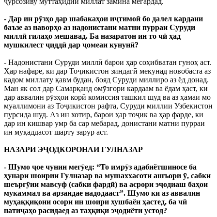
ҷӯрсозиву муттаҳидии миллат замина мегардад.
- Дар ин рӯзҳо дар шабакаҳои иҷтимоӣ бо далел кардани
баъзе аз наворҳо аз надонистани матни пурраи Суруди
миллӣ гилаҳо мешавад. Ба назаратон ин то чӣ ҳад
мушкилест ҷиддӣ дар ҷомеаи кунунӣ?
- Надонистани Суруди миллӣ барои ҳар соҳибватан гуноҳ аст.
Ҳар нафаре, ки дар Тоҷикистон зиндагӣ мекунад новобаста аз
кадом миллату қавм будан, бояд Суруди миллиро аз ёд донад.
Ман як сол дар Самарқанд омӯзгорӣ кардаам ва ёдам ҳаст, ки
дар аввалин рӯзҳои корӣ комиссия ташкил шуд ва аз ҳамаи мо
муаллимони аз Тоҷикистон рафта, Суруди миллии Узбекистон
пурсида шуд. Аз ин хотир, барои ҳар тоҷик ва ҳар фарде, ки
дар ин кишвар умр ба сар мебарад, донистани матни пурраи
ин муқаддасот шарту зарур аст.
НАЗАРИ ЭҶОДКОРОНАИ ГУЛНАЗАР
- Шумо ҷое чунин мегӯед: “То имрӯз адабиётшиносе ба
ҳунари шоирии Гулназар ва мушаххасоти ашъори ӯ, сабки
шеъргӯии мавсуф (сабки фардӣ) ва асрори эҷодиаш баҳои
мукаммал ва арзандае надодааст”. Шумо ки аз аввалин
муҳаққиқони осори ин шоири хушбаён ҳастед, ба чӣ
натиҷаҳо расидаед аз таҳқиқи эҷодиёти устод?