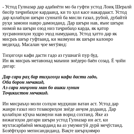
- Устод Гулназар дар адабиёти мо ба гуфти устод Лоиқ Шералӣ
бисёр таҷрибаҳое кардаанд, ки то ҳол касе накардааст. Устод
дар қолабҳои шеъри суннатӣ ба мисли ғазал, рубоӣ, дубайтӣ
руҳи замони навро дамонданд. Дар шеъри нав, яъне шеъри
нимоӣ ва шеъри озод низ таҷрибаҳо карда, як қатор
хусравониҳои худро эҷод намудаанд. Устод ҳатто дар як
мисраъ шеър гуфтаанд, ки мазмуни як шеъри калонро
медиҳад. Масалан ҷое мегӯянд:
Тиҳигоҳи кафи дасти гадо аз гушнагӣ пур буд.
Ин як мисраъ метавонад маънии зиёдеро баён созад. Ё ҷойи
дигар:
Дар сари раҳ бар тиҳигоҳи кафи дасти гадо,
Оби борон мечакид,
Аз сари миҷгони ман бо ашки хунин
Тоҷикистон мечакид.
Ин мисраъҳо моли солҳои мудҳиши ватан аст. Устод дар
жанри ғазал низ тозакориҳои зиёде анҷом додаанд. Дар
қолабҳои кӯҳна мазмуни нав ворид сохтанд. Яке аз
вижагиҳои дигари шеъри устод Гулназар ин аст, ки
мухтасарбаёнӣ мекарданд ва аз умумигӯӣ дурӣ меҷӯстанд.
Бозёфтҳоро меписандиданд. Вақте шеърҳоямро