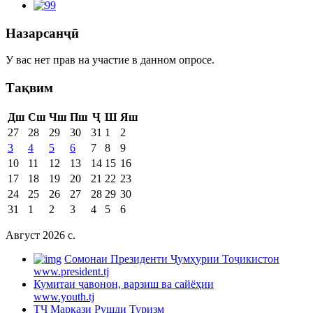
Назарсанҷӣ
У вас нет прав на участие в данном опросе.
Тақвим
Дш
Сш
Чш
Пш
Ҷ
Ш
Яш
27
28
29
30
31
1
2
3
4
5
6
7
8
9
10
11
12
13
14
15
16
17
18
19
20
21
22
23
24
25
26
27
28
29
30
31
1
2
3
4
5
6
Август 2026 c.
Cомонаи Президенти Ҷумҳурии Тоҷикистон
www.president.tj
Кумитаи ҷавонон, варзиш ва сайёҳии
www.youth.tj
ТҶ Маркази Рушди Туризм