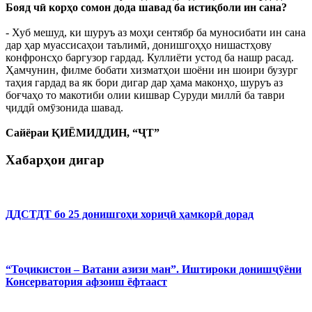
Бояд чӣ корҳо сомон дода шавад ба истиқболи ин сана?
- Хуб мешуд, ки шуруъ аз моҳи сентябр ба муносибати ин сана
дар ҳар муассисаҳои таълимӣ, донишгоҳҳо нишастҳову
конфронсҳо баргузор гардад. Куллиёти устод ба нашр расад.
Ҳамчунин, филме бобати хизматҳои шоёни ин шоири бузург
таҳия гардад ва як бори дигар дар ҳама маконҳо, шуруъ аз
боғчаҳо то макотиби олии кишвар Суруди миллӣ ба таври
ҷиддӣ омӯзонида шавад.
Сайёраи ҚИЁМИДДИН, “ҶТ”
Хабарҳои дигар
ДДСТДТ бо 25 донишгоҳи хориҷӣ ҳамкорӣ дорад
“Тоҷикистон – Ватани азизи ман”. Иштироки донишҷӯёни
Консерватория афзоиш ёфтааст