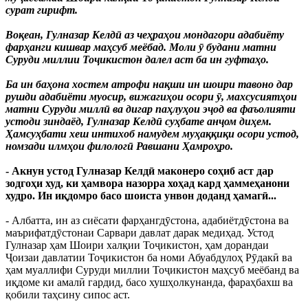
сурат гирифт.
Воқеан, Гулназар Келдӣ аз чеҳраҳои мондагори адабиёту
фарҳанги кишвар маҳсуб меёбад. Моли ӯ будани матни
Суруди миллии Тоҷикистон далел аст ба ин гуфтаҳо.
Ба ин баҳона хостем атрофи нақши ин шоири тавоно дар
рушди адабиёти муосир, вижагиҳои осори ӯ, махсусиятҳои
матни Суруди миллӣ ва дигар паҳлуҳои эҷод ва фаъолияти
устоди зиндаёд, Гулназар Келдӣ суҳбате анҷом диҳем.
Ҳамсуҳбати хеш интихоб намудем муҳаққиқи осори устод,
номзади илмҳои филологӣ Равшани Ҳамроҳро.
- Акнун устод Гулназар Келдӣ маконеро соҳиб аст дар
зодгоҳи худ, ки ҳамвора назорра хоҳад кард ҳаммеҳанони
худро. Ин иқдомро басо шоиста унвон доданд ҳамагӣ...
- Албатта, ин аз сиёсати фарҳангдӯстона, адабиётдӯстона ва
маърифатдӯстонаи Сарвари давлат дарак медиҳад. Устод
Гулназар ҳам Шоири халқии Тоҷикистон, ҳам дорандаи
Ҷоизаи давлатии Тоҷикистон ба номи Абуабдулоҳ Рӯдакӣ ва
ҳам муаллифи Суруди миллии Тоҷикистон маҳсуб меёбанд ва
иқдоме ки амалӣ гардид, басо хушҳолкунанда, фараҳбахш ва
қобили таҳсину сипос аст.