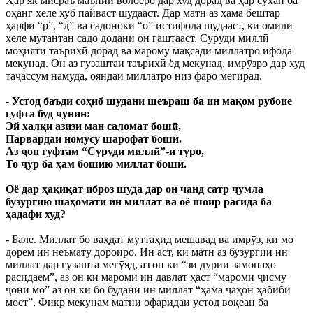
Ҳар як мисраъ маънии волоеро дар худ дорад ва ҳар сухан ба
оҳанг хеле хуб пайваст шудааст. Дар матн аз ҳама бештар
ҳарфи “р”, “д” ва садоноки “о” истифода шудааст, ки омили
хеле мутантан садо додани он гаштааст. Суруди миллӣ
моҳияти таърихӣ дорад ва марому мақсади миллатро ифода
мекунад. Он аз гузаштаи таърихӣ ёд мекунад, имрӯзро дар худ
таҷассум намуда, ояндаи миллатро низ фаро мегирад.
- Устод баъди соҳиб шудани шеъраш ба ин мақом рубоие
гуфта буд чунин:
Эй халқи азизи ман саломат бошӣ,
Парвардаи номусу шарофат бошӣ.
Аз ҷон гуфтам “Суруди миллӣ”-и туро,
То ҷӯр ба ҳам бошию миллат бошӣ.
Оё дар ҳақиқат иброз шуда дар он чанд сатр ҷумла
бузургию шаҳомати ин миллат ва оё шоир расида ба
ҳадафи худ?
- Бале. Миллат бо ваҳдат муттаҳид мешавад ва имрӯз, ки мо
дорем ин неъмату дороиро. Ин аст, ки матн аз бузургии ин
миллат дар гузашта мегӯяд, аз он ки “зи дурии замонаҳо
расидаем”, аз он ки мароми ин давлат ҳаст “мароми ҷисму
ҷони мо” аз он ки бо будани ин миллат “ҳама ҷаҳон ҳабиби
мост”. Фикр мекунам матни офаридаи устод воқеан ба