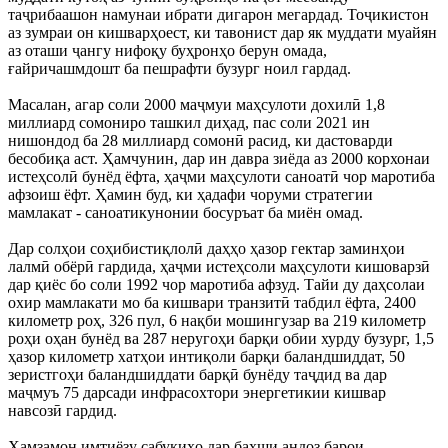
таҷрибаашон намунаи ибрати дигарон мегардад. Тоҷикистон
аз зумраи он кишварҳоест, ки тавонист дар як муддати муайян
аз оташи ҷангу нифоқу буҳронҳо берун омада,
ғайричашмдошт ба пешрафти бузург ноил гардад.
Масалан, агар соли 2000 маҷмуи маҳсулоти дохилӣ 1,8
миллиард сомониро ташкил диҳад, пас соли 2021 ин
нишондод ба 28 миллиард сомонӣ расид, ки дастоварди
бесобиқа аст. Ҳамчунин, дар ин давра зиёда аз 2000 корхонаи
истеҳсолӣ бунёд ёфта, ҳаҷми маҳсулоти саноатӣ чор маротиба
афзоиш ёфт. Ҳамин буд, ки ҳадафи чоруми стратегии
мамлакат - саноатикунонии босуръат ба миён омад.
Дар солҳои соҳибистиқлолӣ даҳҳо ҳазор гектар заминҳои
лалмӣ обёрӣ гардида, ҳаҷми истеҳсоли маҳсулоти кишоварзӣ
дар қиёс бо соли 1992 чор маротиба афзуд. Тайи ду даҳсолаи
охир мамлакати мо ба кишвари транзитӣ табдил ёфта, 2400
километр роҳ, 326 пул, 6 нақби мошингузар ва 219 километр
роҳи оҳан бунёд ва 287 неругоҳи барқи обии хурду бузург, 1,5
ҳазор километр хатҳои интиқоли барқи баландшиддат, 50
зеристгоҳи баландшиддати барқӣ бунёду таҷдид ва дар
маҷмуъ 75 дарсади инфрасохтори энергетикии кишвар
навсозӣ гардид.
Ҳамзамон имтиёзу сабукиҳо дар бахши андоз барои