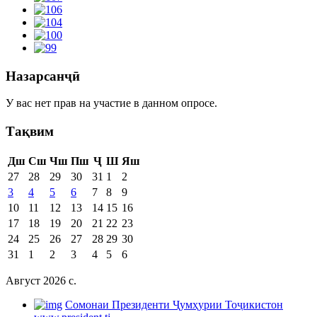
Назарсанҷӣ
У вас нет прав на участие в данном опросе.
Тақвим
Дш
Сш
Чш
Пш
Ҷ
Ш
Яш
27
28
29
30
31
1
2
3
4
5
6
7
8
9
10
11
12
13
14
15
16
17
18
19
20
21
22
23
24
25
26
27
28
29
30
31
1
2
3
4
5
6
Август 2026 c.
Cомонаи Президенти Ҷумҳурии Тоҷикистон