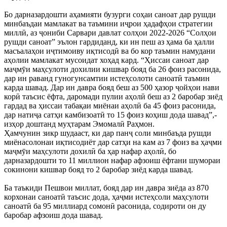
Бо дарназардошти аҳамияти бузурги соҳаи саноат дар рушди
минбаъдаи мамлакат ва таъмини иҷрои ҳадафҳои стратегии
миллӣ, аз ҷониби Сарвари давлат солҳои 2022-2026 “Солҳои
рушди саноат” эълон гардиданд, ки ин пеш аз ҳама ба ҳалли
масъалаҳои иҷтимоиву иқтисодӣ ва бо кор таъмин намудани
аҳолии мамлакат мусоидат хоҳад кард. “Ҳиссаи саноат дар
маҷмӯи маҳсулоти дохилии кишвар бояд ба 26 фоиз расонида,
дар ин раванд гуногунсамтии истеҳсолоти саноатӣ таъмин
карда шавад. Дар ин давра бояд беш аз 500 ҳазор ҷойҳои нави
корӣ таъсис ёфта, даромади пулии аҳолӣ беш аз 2 баробар зиёд
гардад ва ҳиссаи табақаи миёнаи аҳолӣ ба 45 фоиз расонида,
дар натиҷа сатҳи камбизоатӣ то 15 фоиз коҳиш дода шавад”,-
изҳор доштанд муҳтарам Эмомалӣ Раҳмон.
Ҳамчунин зикр шудааст, ки дар панҷ соли минбаъда рушди
миёнасолонаи иқтисодиёт дар сатҳи на кам аз 7 фоиз ва ҳаҷми
маҷмӯи маҳсулоти дохилӣ ба ҳар нафар аҳолӣ, бо
дарназардошти то 11 миллион нафар афзоиш ёфтани шумораи
сокинони кишвар бояд то 2 баробар зиёд карда шавад.
Ба таъкиди Пешвои миллат, бояд дар ин давра зиёда аз 870
корхонаи саноатӣ таъсис дода, ҳаҷми истеҳсоли маҳсулоти
саноатӣ ба 95 миллиард сомонӣ расонида, содироти он ду
баробар афзоиш дода шавад.