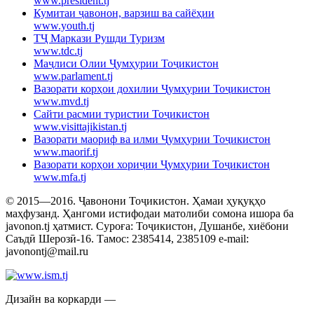
www.president.tj
Кумитаи ҷавонон, варзиш ва сайёҳии
www.youth.tj
ТҶ Маркази Рушди Туризм
www.tdc.tj
Маҷлиси Олии Ҷумҳурии Тоҷикистон
www.parlament.tj
Вазорати корҳои дохилии Ҷумҳурии Тоҷикистон
www.mvd.tj
Сайти расмии туристии Тоҷикистон
www.visittajikistan.tj
Вазорати маориф ва илми Ҷумҳурии Тоҷикистон
www.maorif.tj
Вазорати корҳои хориҷии Ҷумҳурии Тоҷикистон
www.mfa.tj
© 2015—2016. Ҷавонони Тоҷикистон. Ҳамаи ҳуқуқҳо
маҳфузанд. Ҳангоми истифодаи матолиби сомона ишора ба
javonon.tj ҳатмист. Суроға: Тоҷикистон, Душанбе, хиёбони
Саъдӣ Шерозӣ-16. Тамос: 2385414, 2385109 e-mail:
javonontj@mail.ru
Дизайн ва коркарди —