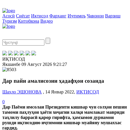
Асосӣ
Сиёсат
Иқтисод
Фарҳанг
Иҷтимоъ
Ҷавонон
Варзиш
Туризм
Китобхона
Видео
ИҚТИСОД
Якшанбе
09 Август 2026
9:21:27
Дар пайи амалисозии ҳадафҳои созанда
Шаҳло ЭШОНОВА
, 14 Январ 2022,
ИҚТИСОД
0
Дар Паёми имсолаи Президенти кишвар чун солҳои пешин
тамоми паҳлуҳои ҳаёти хоҷагии халқи мамлакат мавриди
таҳлилу баррасӣ қарор гирифта, ҳамзамон дурнамои
рушди иқтисодию иҷтимоии кишвар муайяну мушаххас
гардид.