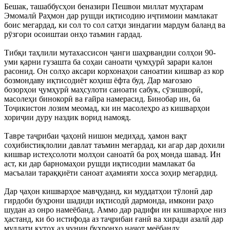
Бешак, ташаббусҳои беназири Пешвои миллат муҳтарам
Эмомалӣ Раҳмон дар рушди иқтисодию иҷтимоии мамлакат
боис мегардад, ки сол то сол сатҳи зиндагии мардум баланд ва
рӯзгори осоиштаи онҳо таъмин гардад.
Тибқи таҳлили мутахассисон ҷанги шаҳрвандии солҳои 90-
уми қарни гузашта ба соҳаи саноати ҷумҳурӣ зарари калон
расонид. Он солҳо аксари корхонаҳои саноатии кишвар аз кор
бозмондаву иқтисодиёт коҳиш ёфта буд. Дар мағозаю
бозорҳои ҷумҳурӣ маҳсулоти саноати сабук, сӯзишворӣ,
масолеҳи бинокорӣ ва ғайра намерасид. Бинобар ин, ба
Тоҷикистон лозим меомад, ки ин масолеҳро аз кишварҳои
хориҷии дуру наздик ворид намояд.
Тавре таҷрибаи ҷаҳонӣ нишон медиҳад, ҳамон вақт
соҳибистиқлолии давлат таъмин мегардад, ки агар дар дохили
кишвар истеҳсолоти молҳои саноатӣ ба роҳ монда шавад. Ин
аст, ки дар барномаҳои рушди иқтисодии мамлакат ба
масъалаи тараққиёти саноат аҳамияти хосса зоҳир мегардид.
Дар ҷаҳон кишварҳое мавҷуданд, ки муддатҳои тӯлонӣ дар
гирдоби буҳрони шадиди иқтисодӣ дармонда, имкони раҳо
шудан аз онро намеёбанд. Аммо дар радифи ин кишварҳое низ
ҳастанд, ки бо истифода аз таҷрибаи ғанӣ ва хиради азалӣ дар
муддати кутоҳ аз чунин буҳронҳо наҷот меёбанду