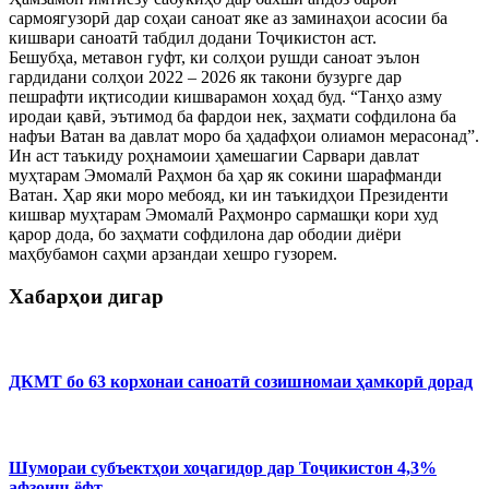
сармоягузорӣ дар соҳаи саноат яке аз заминаҳои асосии ба
кишвари саноатӣ табдил додани Тоҷикистон аст.
Бешубҳа, метавон гуфт, ки солҳои рушди саноат эълон
гардидани солҳои 2022 – 2026 як такони бузурге дар
пешрафти иқтисодии кишварамон хоҳад буд. “Танҳо азму
иродаи қавӣ, эътимод ба фардои нек, заҳмати софдилона ба
нафъи Ватан ва давлат моро ба ҳадафҳои олиамон мерасонад”.
Ин аст таъкиду роҳнамоии ҳамешагии Сарвари давлат
муҳтарам Эмомалӣ Раҳмон ба ҳар як сокини шарафманди
Ватан. Ҳар яки моро мебояд, ки ин таъкидҳои Президенти
кишвар муҳтарам Эмомалӣ Раҳмонро сармашқи кори худ
қарор дода, бо заҳмати софдилона дар ободии диёри
маҳбубамон саҳми арзандаи хешро гузорем.
Хабарҳои дигар
ДКМТ бо 63 корхонаи саноатӣ созишномаи ҳамкорӣ дорад
Шумораи субъектҳои хоҷагидор дар Тоҷикистон 4,3%
афзоиш ёфт