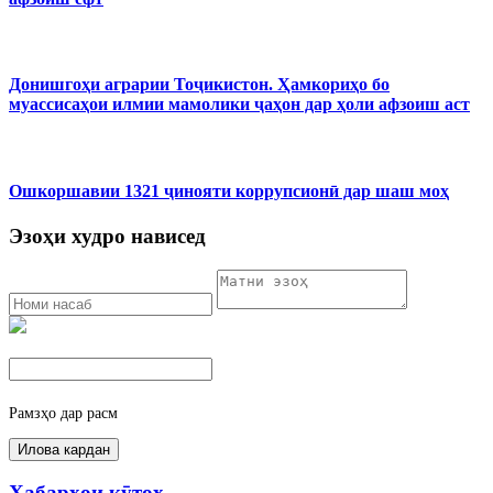
Донишгоҳи аграрии Тоҷикистон. Ҳамкориҳо бо
муассисаҳои илмии мамолики ҷаҳон дар ҳоли афзоиш аст
Ошкоршавии 1321 ҷинояти коррупсионӣ дар шаш моҳ
Эзоҳи худро нависед
Рамзҳо дар расм
Хабарҳои кӯтоҳ