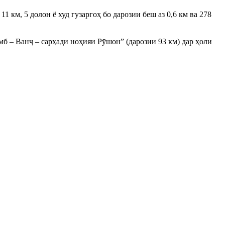
11 км, 5 долон ё худ гузаргоҳ бо дарозии беш аз 0,6 км ва 278
мб – Ванҷ – сарҳади ноҳияи Рӯшон” (дарозии 93 км) дар ҳоли