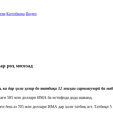
изм
Китобхона
Видео
ар роҳ месозад
и дар ҳоли ҳозир бо татбиқи 12 лоиҳаи сармоягузорӣ ба мабл
блағи 585 млн доллари ИМА ба истифода дода шаванд.
лағи беш аз 705 млн доллари ИМА дар ҳоли татбиқ аст. Татбиқи 5