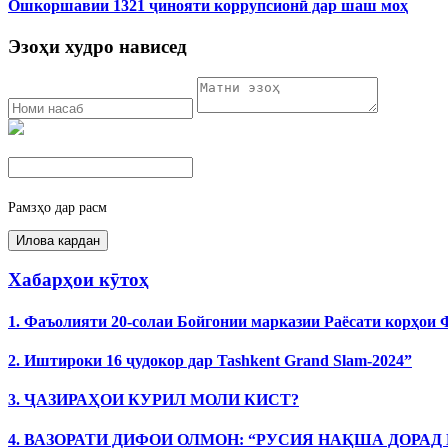
Ошкоршавии 1321 ҷинояти коррупсионӣ дар шаш моҳ
Эзоҳи худро нависед
Рамзҳо дар расм
Хабарҳои кӯтоҳ
1. Фаъолияти 20-солаи Бойгонии марказии Раёсати корҳои
2. Иштироки 16 ҷудокор дар Tashkent Grand Slam-2024”
3. ҶАЗИРАҲОИ КУРИЛ МОЛИ КИСТ?
4. ВАЗОРАТИ ДИФОИ ОЛМОН: “РУСИЯ НАҚША ДОРАД