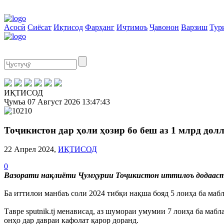
Асосӣ
Сиёсат
Иқтисод
Фарҳанг
Иҷтимоъ
Ҷавонон
Варзиш
Тур
ИҚТИСОД
Ҷумъа
07 Август 2026
13:47:43
Тоҷикистон дар ҳоли ҳозир бо беш аз 1 млрд долл
22 Апрел 2024,
ИҚТИСОД
0
Вазорати нақлиёти Ҷумҳурии Тоҷикистон иттилоъ додааст, к
Ба иттилои манбаъ соли 2024 тибқи нақша бояд 5 лоиҳа ба ма
Тавре sputnik.tj менависад, аз шумораи умумии 7 лоиҳа ба маб
онҳо дар давраи кафолат қарор доранд.