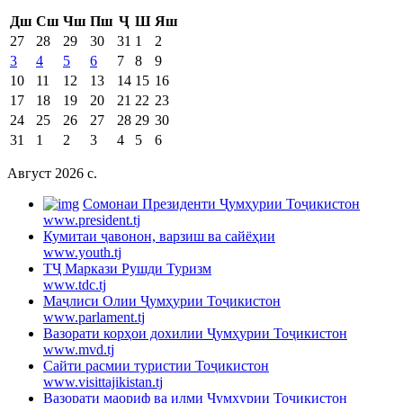
Дш
Сш
Чш
Пш
Ҷ
Ш
Яш
27
28
29
30
31
1
2
3
4
5
6
7
8
9
10
11
12
13
14
15
16
17
18
19
20
21
22
23
24
25
26
27
28
29
30
31
1
2
3
4
5
6
Август 2026 c.
Cомонаи Президенти Ҷумҳурии Тоҷикистон
www.president.tj
Кумитаи ҷавонон, варзиш ва сайёҳии
www.youth.tj
ТҶ Маркази Рушди Туризм
www.tdc.tj
Маҷлиси Олии Ҷумҳурии Тоҷикистон
www.parlament.tj
Вазорати корҳои дохилии Ҷумҳурии Тоҷикистон
www.mvd.tj
Сайти расмии туристии Тоҷикистон
www.visittajikistan.tj
Вазорати маориф ва илми Ҷумҳурии Тоҷикистон