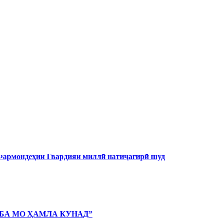
 Фармондеҳии Гвардияи миллӣ натиҷагирӣ шуд
 БА МО ҲАМЛА КУНАД”