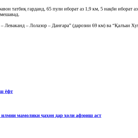
авон татбиқ гарданд, 65 пули иборат аз 1,9 км, 5 нақби иборат аз 
 мешавад.
 – Леваканд – Лолазор – Данғара” (дарозии 69 км) ва “Қалъаи Ху
иш ёфт
 илмии мамолики ҷаҳон дар ҳоли афзоиш аст