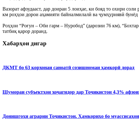
Вазорат афзудааст, дар доираи 5 лоиҳае, ки бояд то охири соли р
км роҳҳои дорои аҳамияти байналмилалӣ ва ҷумҳуриявӣ бунёд
Роҳҳои “Роғун – Оби гарм – Нуробод” (дарозии 76 км), “Бохтар
татбиқ қарор доранд.
Хабарҳои дигар
ДКМТ бо 63 корхонаи саноатӣ созишномаи ҳамкорӣ дорад
Шумораи субъектҳои хоҷагидор дар Тоҷикистон 4,3% афзо
Донишгоҳи аграрии Тоҷикистон. Ҳамкориҳо бо муассисаҳои