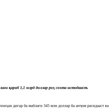
ағи қариб 1,1 млрд доллар роҳ сохта истодааст.
 лоиҳаи дигар ба маблағи 345 млн доллар ба анҷом расидааст ва