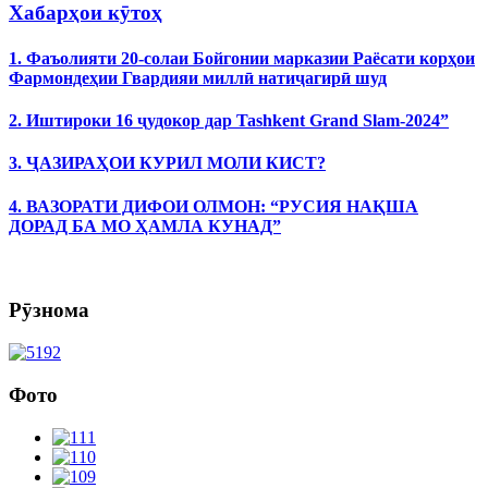
Хабарҳои кӯтоҳ
1. Фаъолияти 20-солаи Бойгонии марказии Раёсати корҳои
Фармондеҳии Гвардияи миллӣ натиҷагирӣ шуд
2. Иштироки 16 ҷудокор дар Tashkent Grand Slam-2024”
3. ҶАЗИРАҲОИ КУРИЛ МОЛИ КИСТ?
4. ВАЗОРАТИ ДИФОИ ОЛМОН: “РУСИЯ НАҚША
ДОРАД БА МО ҲАМЛА КУНАД”
Рӯзнома
Фото