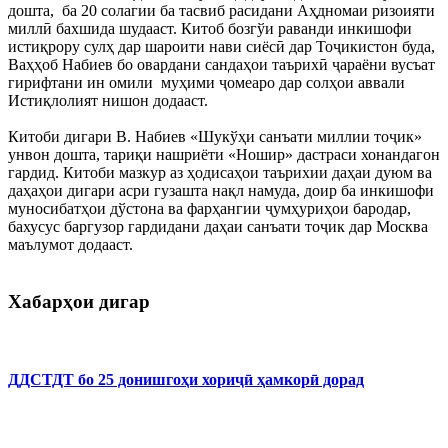
дошта, ба 20 солагии ба тасвиб расидани Аҳдномаи ризоияти
миллӣ бахшида шудааст. Китоб бозгўи раванди инкишофи
истиқрору сулҳ дар шароити нави сиёсӣ дар Тоҷикистон буда,
Ваҳҳоб Набиев бо овардани сандаҳои таърихӣ ҷараёни вусъат
гирифтани ин омили муҳими ҷомеаро дар солҳои аввали
Истиқлолият нишон додааст.
Китоби дигари В. Набиев «Шукўҳи санъати миллии тоҷик»
унвон дошта, тариқи нашриёти «Ношир» дастраси хонандагон
гардид. Китоби мазкур аз ҳодисаҳои таърихии даҳаи дуюм ва
даҳаҳои дигари асри гузашта нақл намуда, доир ба инкишофи
муносибатҳои дўстона ва фарҳангии ҷумҳуриҳои бародар,
бахусус баргузор гардидани даҳаи санъати тоҷик дар Москва
маълумот додааст.
Хабарҳои дигар
ДДСТДТ бо 25 донишгоҳи хориҷӣ ҳамкорӣ дорад