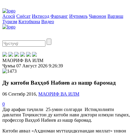
Асосӣ
Сиёсат
Иқтисод
Фарҳанг
Иҷтимоъ
Ҷавонон
Варзиш
Туризм
Китобхона
Видео
МАОРИФ ВА ИЛМ
Ҷумъа
07 Август 2026
9:26:39
Ду китоби Ваҳҳоб Набиев аз нашр баромад
06 Сентябр 2016,
МАОРИФ ВА ИЛМ
0
Дар арафаи таҷлили 25-умин солгарди Истиқлолияти
давлатии Тоҷикистон ду китоби нави доктори илмҳои таърих,
профессор Ваҳҳоб Набиев аз нашр баромад.
Китоби аввал «Аҳдномаи муттаҳидкунандаи миллат» унвон