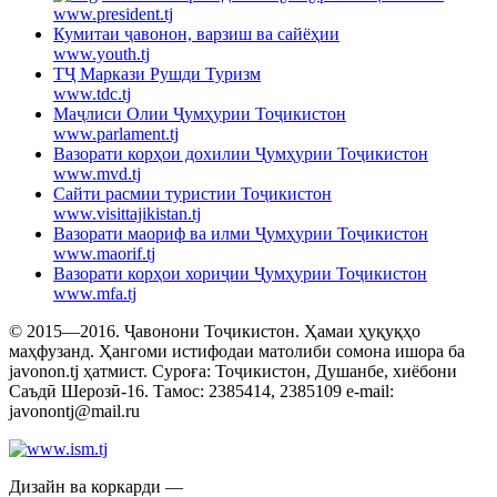
www.president.tj
Кумитаи ҷавонон, варзиш ва сайёҳии
www.youth.tj
ТҶ Маркази Рушди Туризм
www.tdc.tj
Маҷлиси Олии Ҷумҳурии Тоҷикистон
www.parlament.tj
Вазорати корҳои дохилии Ҷумҳурии Тоҷикистон
www.mvd.tj
Сайти расмии туристии Тоҷикистон
www.visittajikistan.tj
Вазорати маориф ва илми Ҷумҳурии Тоҷикистон
www.maorif.tj
Вазорати корҳои хориҷии Ҷумҳурии Тоҷикистон
www.mfa.tj
© 2015—2016. Ҷавонони Тоҷикистон. Ҳамаи ҳуқуқҳо
маҳфузанд. Ҳангоми истифодаи матолиби сомона ишора ба
javonon.tj ҳатмист. Суроға: Тоҷикистон, Душанбе, хиёбони
Саъдӣ Шерозӣ-16. Тамос: 2385414, 2385109 e-mail:
javonontj@mail.ru
Дизайн ва коркарди —