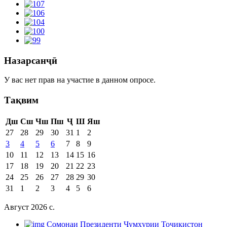
Назарсанҷӣ
У вас нет прав на участие в данном опросе.
Тақвим
Дш
Сш
Чш
Пш
Ҷ
Ш
Яш
27
28
29
30
31
1
2
3
4
5
6
7
8
9
10
11
12
13
14
15
16
17
18
19
20
21
22
23
24
25
26
27
28
29
30
31
1
2
3
4
5
6
Август 2026 c.
Cомонаи Президенти Ҷумҳурии Тоҷикистон