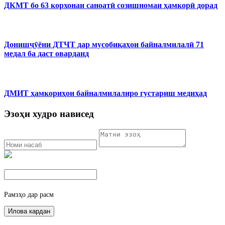
ДКМТ бо 63 корхонаи саноатӣ созишномаи ҳамкорӣ дорад
Донишҷӯёни ДТҶТ дар мусобиқаҳои байналмилалӣ 71
медал ба даст оварданд
ДМИТ ҳамкориҳои байналмилалиро густариш медиҳад
Эзоҳи худро нависед
Рамзҳо дар расм