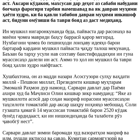
аст. Аксари кӯдакон, махсусан дар деҳот аз сабаби набудани
боғчаҳо фарогири тарбия намешавад ва як давраи муҳими
ҳаёти худро, ки ба қавли табибон давраи муҳими инкишоф
аст, бидуни омӯзиши ба таври бояд аз даст медиҳанд.
Ин мушкил нигаронкунанда буда, пайваста дар расонаҳо ва
миёни ҷомеа мавриди баҳсу баррасӣ қарор мегирад.
Нухбагони ҷомеа бо пешниҳоди лоиҳаву идеяҳо барои
бартараф кардани мушкил пайваста ҷаҳду талош мекунанд.
Баъзан ба тарҳу усули нав сохтаву баистифодадиҳии ин гуна
муассисаҳо далели ин аст. Аммо то ҳол ин мушкил ба таври
бояд ҳалли худро наёфтааст.
Хушбахтона, он аз мадди назари Асосгузори сулҳу ваҳдати
миллӣ - Пешвои миллат, Президенти кишвар муҳтарам
Эмомалӣ Раҳмон дур намонд. Сарвари давлат дар Паёми
ахири худ ба Маҷлиси Олии кишвар зикр намуданд: “Яке аз
мушкилоти асосӣ дар соҳаи маориф норасоии муассисаҳои
таҳсилоти томактабӣ дар аксар шаҳру ноҳияҳо мебошад. Соли
гузашта ҳамагӣ 14 муассисаи томактабӣ барои 2520 кӯдак
бунёд гардидааст, ки ин нишондиҳанда ба талаботи рӯз
ҷавобгӯ нест”.
Сарвари давлат зимни баромади худ вазоратҳои маориф ва
илм, рушди иқтисод ва савдо, Кумитаи сармоягузорӣ ва