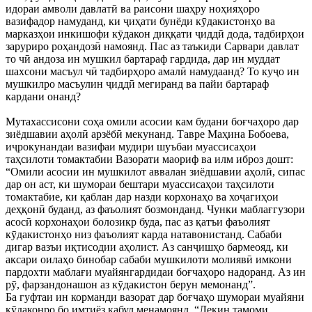
идораи амволи давлатӣ ва раисони шаҳру ноҳияҳоро
вазифадор намуданд, ки ҷиҳати бунёди кӯдакистонҳо ва
марказҳои инкишофи кӯдакон диққати ҷиддӣ дода, тадбирҳои
заруриро роҳандозӣ намоянд. Пас аз таъкиди Сарвари давлат
то чӣ андоза ин мушкил бартараф гардида, дар ин муддат
шахсони масъул чӣ тадбирҳоро амалӣ намудаанд? То куҷо ин
мушкилро масъулин ҷиддӣ мегиранд ва пайи бартараф
кардани онанд?
Мутахассисони соҳа омили асосии кам будани боғчаҳоро дар
зиёдшавии аҳолӣ арзёбӣ мекунанд. Тавре Маҳина Бобоева,
иҷрокунандаи вазифаи мудири шуъбаи муассисаҳои
таҳсилоти томактабии Вазорати маориф ва илм иброз дошт:
“Омили асосии ин мушкилот аввалан зиёдшавии аҳолӣ, сипас
дар он аст, ки шумораи бештари муассисаҳои таҳсилоти
томактабие, ки қаблан дар назди корхонаҳо ва хоҷагиҳои
деҳқонӣ буданд, аз фаъолият бозмонданд. Чунки маблағгузори
асосӣ корхонаҳои болозикр буда, пас аз қатъи фаъолият
кӯдакистонҳо низ фаъолият карда натавонистанд. Сабаби
дигар вазъи иқтисодии аҳолист. Аз санҷишҳо бармеояд, ки
аксари оилаҳо бинобар сабаби мушкилоти молиявӣ имкони
пардохти маблағи муайянгардидаи боғчаҳоро надоранд. Аз ин
рӯ, фарзандонашон аз кӯдакистон берун мемонанд”.
Ба гуфтаи ин корманди вазорат дар боғчаҳо шумораи муайяни
кӯдаконро бо имтиёз қабул менамоянд. “Лекин тамоми