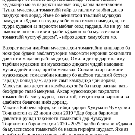
кӯдаконро мо аз пардохти маблағ озод карда наметавонем.
Чунки муассисаи томактабӣ ғайр аз таълиму тарбия дигар
паҳлуҳо низ дорад. Яъне бо аёниятҳои таълимӣ муҷаҳҳаз
намудани кӯдакон ва хурду хоби онҳо имкон намедиҳад, ки
пурра кӯдакон аз пардохти маблағ озод гарданд. Аз ин рӯ, мо
шаклҳои алтернативии ҷалби кӯдаконро ба муассисаҳои
томактабӣ ҷустуҷӯ дорем”, - иброз дошт, ҳамуҳбати мо.
Вазорат вазъи имрӯзаи муассисаҳои томактабии кишварро ба
нокифоя будани маблағгузории мақомоти иҷроияи ҳокимияти
давлатии маҳаллӣ рабт медиҳад. Омили дигар дар таълиму
тарбияи кӯдакони ин муассисаҳо диққати ҷиддӣ надодани
мутасаддиёни соҳа арзёбӣ мешавад. Солҳои охир таъмини
муассисаҳои томактабии кишвар бо ашёҳои таълимӣ беҳтар
гардида бошад ҳам, дар ин самт камбудиҳо ҷой доранд.
Махсусан дар деҳот ин камбудиҳо зиёд ба назар расида, вазъ
беҳбудиро талаб мекунад. Аксар муассисаҳои таҳсилоти
томактабӣ ба мизу курсӣ, рахти хоб, таҷҳизотҳои варзишӣ ва
адабиёти бачагона ниёз доранд.
Маҳина Бобоева афзуд, ки тибқи қарори Ҳукумати Ҷумҳурии
Тоҷикистон аз 22 июни соли 2019 “Дар бораи барномаи
давлатии рушди таҳсилоти томактабӣ дар Ҷумҳурии
Тоҷикистон барои солҳои 2020 - 2025” ҷалби бештари кӯдакон
ба муассисаҳои томактабӣ ба нақша гирифта шудааст. Яке аз
талаботи барномаи мазкур зиёд намудани шумораи