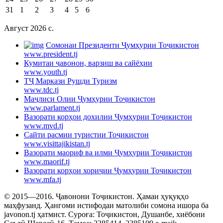
31
1
2
3
4
5
6
Август 2026 c.
Cомонаи Президенти Ҷумҳурии Тоҷикистон
www.president.tj
Кумитаи ҷавонон, варзиш ва сайёҳии
www.youth.tj
ТҶ Маркази Рушди Туризм
www.tdc.tj
Маҷлиси Олии Ҷумҳурии Тоҷикистон
www.parlament.tj
Вазорати корҳои дохилии Ҷумҳурии Тоҷикистон
www.mvd.tj
Сайти расмии туристии Тоҷикистон
www.visittajikistan.tj
Вазорати маориф ва илми Ҷумҳурии Тоҷикистон
www.maorif.tj
Вазорати корҳои хориҷии Ҷумҳурии Тоҷикистон
www.mfa.tj
© 2015—2016. Ҷавонони Тоҷикистон. Ҳамаи ҳуқуқҳо
маҳфузанд. Ҳангоми истифодаи матолиби сомона ишора ба
javonon.tj ҳатмист. Суроға: Тоҷикистон, Душанбе, хиёбони