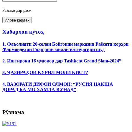
Рамзҳо дар расм
Хабарҳои кӯтоҳ
1. Фаъолияти 20-солаи Бойгонии марказии Раёсати корҳои
Фармондеҳии Гвардияи миллӣ натиҷагирӣ шуд
2. Иштироки 16 ҷудокор дар Tashkent Grand Slam-2024”
3. ҶАЗИРАҲОИ КУРИЛ МОЛИ КИСТ?
4. ВАЗОРАТИ ДИФОИ ОЛМОН: “РУСИЯ НАҚША
ДОРАД БА МО ҲАМЛА КУНАД”
Рӯзнома