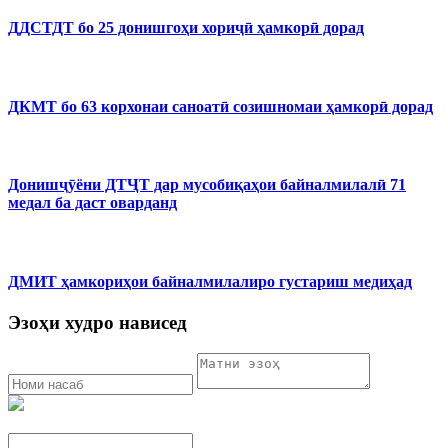
ДДСТДТ бо 25 донишгоҳи хориҷӣ ҳамкорӣ дорад
ДКМТ бо 63 корхонаи саноатӣ созишномаи ҳамкорӣ дорад
Донишҷӯёни ДТҶТ дар мусобиқаҳои байналмилалӣ 71
медал ба даст оварданд
ДМИТ ҳамкориҳои байналмилалиро густариш медиҳад
Эзоҳи худро нависед