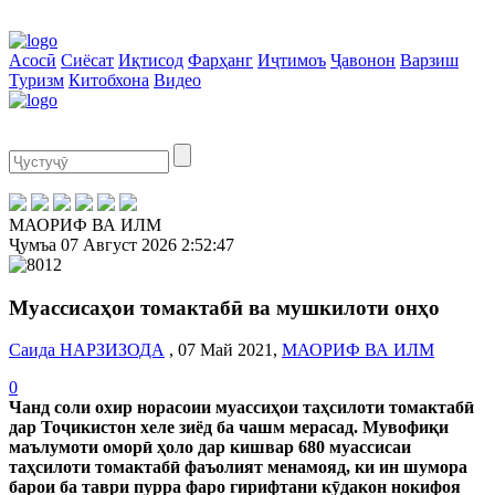
Асосӣ
Сиёсат
Иқтисод
Фарҳанг
Иҷтимоъ
Ҷавонон
Варзиш
Туризм
Китобхона
Видео
МАОРИФ ВА ИЛМ
Ҷумъа
07 Август 2026
2:52:47
Муассисаҳои томактабӣ ва мушкилоти онҳо
Cаида НАРЗИЗОДА
, 07 Май 2021,
МАОРИФ ВА ИЛМ
0
Чанд соли охир норасоии муассиҳои таҳсилоти томактабӣ
дар Тоҷикистон хеле зиёд ба чашм мерасад. Мувофиқи
маълумоти оморӣ ҳоло дар кишвар 680 муассисаи
таҳсилоти томактабӣ фаъолият менамояд, ки ин шумора
барои ба таври пурра фаро гирифтани кӯдакон нокифоя