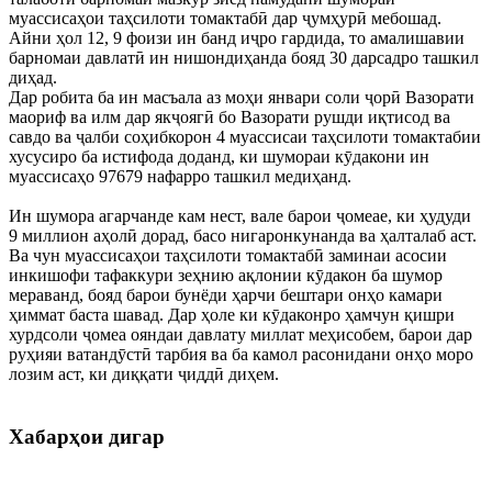
муассисаҳои таҳсилоти томактабӣ дар ҷумҳурӣ мебошад.
Айни ҳол 12, 9 фоизи ин банд иҷро гардида, то амалишавии
барномаи давлатӣ ин нишондиҳанда бояд 30 дарсадро ташкил
диҳад.
Дар робита ба ин масъала аз моҳи январи соли ҷорӣ Вазорати
маориф ва илм дар якҷоягӣ бо Вазорати рушди иқтисод ва
савдо ва ҷалби соҳибкорон 4 муассисаи таҳсилоти томактабии
хусусиро ба истифода доданд, ки шумораи кӯдакони ин
муассисаҳо 97679 нафарро ташкил медиҳанд.
Ин шумора агарчанде кам нест, вале барои ҷомеае, ки ҳудуди
9 миллион аҳолӣ дорад, басо нигаронкунанда ва ҳалталаб аст.
Ва чун муассисаҳои таҳсилоти томактабӣ заминаи асосии
инкишофи тафаккури зеҳнию ақлонии кӯдакон ба шумор
мераванд, бояд барои бунёди ҳарчи бештари онҳо камари
ҳиммат баста шавад. Дар ҳоле ки кӯдаконро ҳамчун қишри
хурдсоли ҷомеа ояндаи давлату миллат меҳисобем, барои дар
руҳияи ватандӯстӣ тарбия ва ба камол расонидани онҳо моро
лозим аст, ки диққати ҷиддӣ диҳем.
Хабарҳои дигар