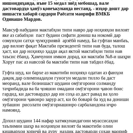
нишондиҳанда, яъне 15 медал зиёд мебошад, вале
дастовардҳо ҳанўз қонеъкунанда нестанд, - изҳор дошт дар
нишасти хабарӣ сардори Раёсати маорифи ВМКБ
Одинашо Мардов.
Мавсуф набудани мактабҳои типи навро дар ноҳияҳои вилоят
яке аз сабабҳои паст будани сифати дониш ва нокомӣ дар
озмунҳои сатҳи ҷумҳуриявӣ арзёбӣ намуд. Ба гуфтаи манбаъ,
дар вилоят фақат Мактаби президентӣ типи нав буда, талош
ҳаст, ки дар ноҳияҳо ҳадди ақал яктоӣ мактабҳои типи нав
таъсис ёбанд. Ҳамчунин имкон дорад, ки мактаби №8-и шаҳри
Хоруғ пас аз навсозӣ ба мактаби типи нав табдил ёбад.
Гуфта шуд, ки бархе аз макотиби ноҳияҳо одатан аз фанҳои
дақиқ дар олимпиадаҳои гуногун медали тилло ба даст
меоранд, вале бознишаст шудани омӯзгорони солманду
таҷрибадида ва ба ҷояшон омадани омӯзгорони ҷавон боис
гардид, ки дастовардҳо дар ин соҳа аз даст равад ва ҳоло
омӯзгорони ҷавонро зарур аст, ки бо боварӣ ба худ ва дониши
хубашон рисолати омӯзгориашонро сарбаландона иҷро
намоянд.
Дохил шудани 144 нафар хатмкунандагони муассисаҳои
таълимии шаҳр ва ноҳияҳои вилоят ба макотиби олии
кишварҳои хориҷӣ ва дуру наздик дастоварди соҳаи маориф