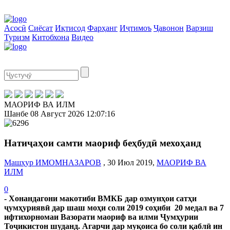
Асосӣ
Сиёсат
Иқтисод
Фарҳанг
Иҷтимоъ
Ҷавонон
Варзиш
Туризм
Китобхона
Видео
МАОРИФ ВА ИЛМ
Шанбе
08 Август 2026
12:07:17
Натиҷаҳои самти маориф беҳбудӣ мехоҳанд
Машҳур ИМОМНАЗАРОВ
, 30 Июл 2019,
МАОРИФ ВА
ИЛМ
0
- Хонандагони макотиби ВМКБ дар озмунҳои сатҳи
ҷумҳуриявӣ дар шаш моҳи соли 2019 соҳиби 20 медал ва 7
ифтихорномаи Вазорати маориф ва илми Ҷумҳурии
Тоҷикистон шуданд. Агарчи дар муқоиса бо соли қаблӣ ин