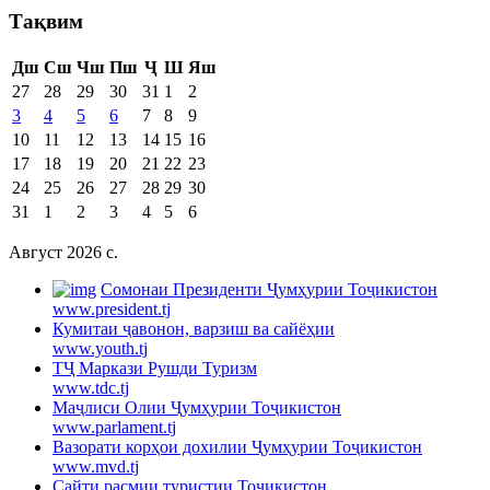
Тақвим
Дш
Сш
Чш
Пш
Ҷ
Ш
Яш
27
28
29
30
31
1
2
3
4
5
6
7
8
9
10
11
12
13
14
15
16
17
18
19
20
21
22
23
24
25
26
27
28
29
30
31
1
2
3
4
5
6
Август 2026 c.
Cомонаи Президенти Ҷумҳурии Тоҷикистон
www.president.tj
Кумитаи ҷавонон, варзиш ва сайёҳии
www.youth.tj
ТҶ Маркази Рушди Туризм
www.tdc.tj
Маҷлиси Олии Ҷумҳурии Тоҷикистон
www.parlament.tj
Вазорати корҳои дохилии Ҷумҳурии Тоҷикистон
www.mvd.tj
Сайти расмии туристии Тоҷикистон