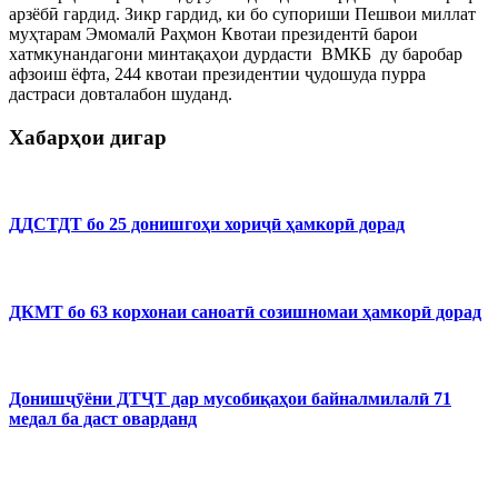
арзёбӣ гардид. Зикр гардид, ки бо супориши Пешвои миллат
муҳтарам Эмомалӣ Раҳмон Квотаи президентӣ барои
хатмкунандагони минтақаҳои дурдасти ВМКБ ду баробар
афзоиш ёфта, 244 квотаи президентии ҷудошуда пурра
дастраси довталабон шуданд.
Хабарҳои дигар
ДДСТДТ бо 25 донишгоҳи хориҷӣ ҳамкорӣ дорад
ДКМТ бо 63 корхонаи саноатӣ созишномаи ҳамкорӣ дорад
Донишҷӯёни ДТҶТ дар мусобиқаҳои байналмилалӣ 71
медал ба даст оварданд