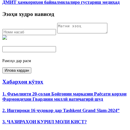
ДМИТ ҳамкориҳои байналмилалиро густариш медиҳад
Эзоҳи худро нависед
Рамзҳо дар расм
Хабарҳои кӯтоҳ
1. Фаъолияти 20-солаи Бойгонии марказии Раёсати корҳои
Фармондеҳии Гвардияи миллӣ натиҷагирӣ шуд
2. Иштироки 16 ҷудокор дар Tashkent Grand Slam-2024”
3. ҶАЗИРАҲОИ КУРИЛ МОЛИ КИСТ?