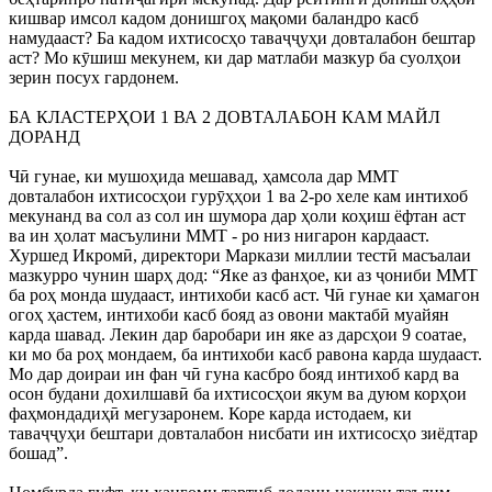
кишвар имсол кадом донишгоҳ мақоми баландро касб
намудааст? Ба кадом ихтисосҳо таваҷҷуҳи довталабон бештар
аст? Мо кӯшиш мекунем, ки дар матлаби мазкур ба суолҳои
зерин посух гардонем.
БА КЛАСТЕРҲОИ 1 ВА 2 ДОВТАЛАБОН КАМ МАЙЛ
ДОРАНД
Чӣ гунае, ки мушоҳида мешавад, ҳамсола дар ММТ
довталабон ихтисосҳои гурӯҳҳои 1 ва 2-ро хеле кам интихоб
мекунанд ва сол аз сол ин шумора дар ҳоли коҳиш ёфтан аст
ва ин ҳолат масъулини ММТ - ро низ нигарон кардааст.
Хуршед Икромӣ, директори Маркази миллии тестӣ масъалаи
мазкурро чунин шарҳ дод: “Яке аз фанҳое, ки аз ҷониби ММТ
ба роҳ монда шудааст, интихоби касб аст. Чӣ гунае ки ҳамагон
огоҳ ҳастем, интихоби касб бояд аз овони мактабӣ муайян
карда шавад. Лекин дар баробари ин яке аз дарсҳои 9 соатае,
ки мо ба роҳ мондаем, ба интихоби касб равона карда шудааст.
Мо дар доираи ин фан чӣ гуна касбро бояд интихоб кард ва
осон будани дохилшавӣ ба ихтисосҳои якум ва дуюм корҳои
фаҳмондадиҳӣ мегузаронем. Коре карда истодаем, ки
таваҷҷуҳи бештари довталабон нисбати ин ихтисосҳо зиёдтар
бошад”.