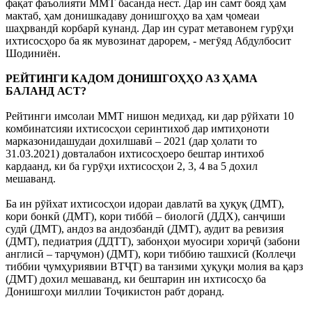
фақат фаъолияти ММТ басанда нест. Дар ин самт бояд ҳам
мактаб, ҳам донишкадаву донишгоҳҳо ва ҳам ҷомеаи
шаҳрвандӣ корбарӣ кунанд. Дар ин сурат метавонем гурӯҳи
ихтисосҳоро ба як мувозинат дарорем, - мегӯяд Абдулбосит
Шодиниён.
РЕЙТИНГИ КАДОМ ДОНИШГОҲҲО АЗ ҲАМА
БАЛАНД АСТ?
Рейтинги имсолаи ММТ нишон медиҳад, ки дар рӯйхати 10
комбинатсияи ихтисосҳои серинтихоб дар имтиҳоноти
марказонидашудаи дохилшавӣ – 2021 (дар ҳолати то
31.03.2021) довталабон ихтисосҳоеро бештар интихоб
кардаанд, ки ба гурӯҳи ихтисосҳои 2, 3, 4 ва 5 дохил
мешаванд.
Ба ин рӯйхат ихтисосҳои идораи давлатӣ ва ҳуқуқ (ДМТ),
кори бонкӣ (ДМТ), кори тиббӣ – биологӣ (ДДХ), санҷиши
судӣ (ДМТ), андоз ва андозбандӣ (ДМТ), аудит ва ревизия
(ДМТ), педиатрия (ДДТТ), забонҳои муосири хориҷӣ (забони
англисӣ – тарҷумон) (ДМТ), кори тиббию ташхисӣ (Коллеҷи
тиббии ҷумҳуриявии ВТҶТ) ва танзими ҳуқуқи молия ва қарз
(ДМТ) дохил мешаванд, ки бештарин ин ихтисосҳо ба
Донишгоҳи миллии Тоҷикистон рабт доранд.