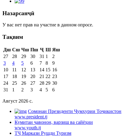
Назарсанҷӣ
У вас нет прав на участие в данном опросе.
Тақвим
Дш
Сш
Чш
Пш
Ҷ
Ш
Яш
27
28
29
30
31
1
2
3
4
5
6
7
8
9
10
11
12
13
14
15
16
17
18
19
20
21
22
23
24
25
26
27
28
29
30
31
1
2
3
4
5
6
Август 2026 c.
Cомонаи Президенти Ҷумҳурии Тоҷикистон
www.president.tj
Кумитаи ҷавонон, варзиш ва сайёҳии
www.youth.tj
ТҶ Маркази Рушди Туризм