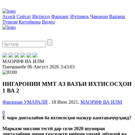
Асосӣ
Сиёсат
Иқтисод
Фарҳанг
Иҷтимоъ
Ҷавонон
Варзиш
Туризм
Китобхона
Видео
МАОРИФ ВА ИЛМ
Панҷшанбе
06 Август 2026
3:43:03
НИГАРОНИИ ММТ АЗ ВАЗЪИ ИХТИСОСҲОИ
1 ВА 2
Фарзонаи УМАРАЛӢ
, 18 Июн 2021,
МАОРИФ ВА ИЛМ
0
Ё чаро довталабон ба ихтисосҳои мазкур камтаваҷҷуҳанд?
Маркази миллии тестӣ дар соли 2020 шумораи
довталабони дорои таҳсилоти миёнаи умумӣ, ибтидоӣ ва