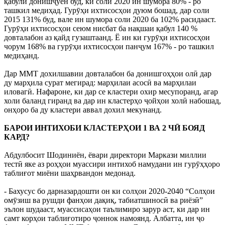
қабули донишҷӯён буд, ки соли 2020 ин шумора 80% - ро
ташкил медиҳад. Гурӯҳи ихтисосҳои дуюм бошад, дар соли
2015 131% буд, вале ин шумора соли 2020 ба 102% расидааст.
Гурӯҳи ихтисосҳои сеюм нисбат ба нақшаи қабул 140 %
довталабон аз қайд гузаштаанд. Ё ин ки гурӯҳи ихтисосҳои
чорум 168% ва гурӯҳи ихтисосҳои панҷум 167% - ро ташкил
медиҳанд.
Дар ММТ дохилшавии довталабон ба донишгоҳҳои олӣ дар
ду марҳила сурат мегирад: марҳилаи асосӣ ва марҳилаи
иловагӣ. Нафароне, ки дар се кластери охир месупоранд, агар
холи баланд гиранд ва дар ин кластерҳо ҷойҳои холӣ набошад,
онҳоро ба ду кластери аввал дохил мекунанд.
БАРОИ ИНТИХОБИ КЛАСТЕРҲОИ 1 ВА 2 ЧӢ БОЯД
КАРД?
Абдулбосит Шодиниён, ёвари директори Маркази миллии
тестӣ яке аз роҳҳои муассири интихоб намудани ин гурӯҳҳоро
таблиғот миёни шаҳрвандон медонад.
- Бахусус бо дарназардошти он ки солҳои 2020-2040 “Солҳои
омӯзиш ва рушди фанҳои дақиқ, табиатшиносӣ ва риёзӣ”
эълон шудааст, муассисаҳои таълимиро зарур аст, ки дар ин
самт корҳои таблиғотиро ҷоннок намоянд. Албатта, ин ҷо