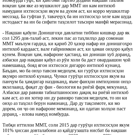
Номбурда гуфт, ки ҳангоми тартиб додани нақшаи таълим
воқеан ҳам яке аз мушкилот дар ММТ ин кам интихоб
намудани ихтисосҳои якум ва дуюм аст, ки корро мушкилтар
месозад. Ба гуфтаи ӯ, таваҷҷуҳ ба ин ихтисосҳо хеле кам шуда
истодааст ва ин ба сифати таҳсилот таъсири манфӣ мерасонад.
- Нақшаи қабули Донишгоҳи давлатии тиббии кишвар дар як
сол 1295 дов-талаб аст, лекин пас аз таҳлилҳо дар сомонаи
ММТ маълум гардид, ки қариб 20 ҳазор нафар ин донишгоҳро
интихоб кардааст, вале ғайриимкон аст, ки ҳамаи онҳоро қабул
кунем. Воқеан ҳам, нафароне ҳастанд, ки дониши хуб доранд,
азбаски дар нақшаи қабул аз рӯи холи ба даст овардаашон ҷой
намешавад, бояд ягон ихтисоси дигарро интихоб кунанд.
Баъдан, мо ба онҳо тавсия медиҳем, ки гурӯҳи ихтисосҳои
якумро интихоб кунанд. Чунки гурӯҳи ихтисосҳои якум ва
панҷум ба ҳамдигар наздиканд, яъне фанҳои имтиҳонии онҳо
якхелаанд, фақат ду фан - биология ва риёзӣ фарқ мекунанд.
Азбаски дар равияи табиатшиносию дақиқ ва риёзӣ интихоб
кам аст, аз ин хотир ин ду равияро тавсия медиҳем, то ин ки
онҳо аз таҳсил берун намонанд. Дар ду тақсимоте, ки мо
дорем, он ҷо он нафароне мемонанд, ки одатан холҳои паст
доранд, - илова намуд номбурда.
Тибқи иттилои ММТ, соли 2015 дар гурӯҳи ихтисосҳои якум
101% ҳиссаи довталабони аз қайдгузашта нисбат ба нақшаи