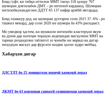
Бояд гуфт, ки тибқи иттилои ММТ танҳо 118 ҳазору 767
шумораи довталабон ДМТ – ро интихоб кардаанд. Шумораи
интихобкунандагони ДДТТ 65 137 нафар арзёбӣ мегардад.
Бояд тазаккур дод, ки шумораи духтарон соли 2015 37. 6% - ро
ташкил мекард, дар соли 2020 ин шумора ба 43% расидааст.
Мо умедвор ҳастем, ки мушкили интихоби кластерҳои якум
ва дуюм дар натиҷаи чораҳои андешидаи масъулини ММТ ва
тариқи роҳандозии таблиғот аз ҷониби ин марказ ва дигар
ниҳодҳои масъул дар фурсати наздик ҳалли худро меёбад.
Хабарҳои дигар
ДДСТДТ бо 25 донишгоҳи хориҷӣ ҳамкорӣ дорад
ДКМТ бо 63 корхонаи саноатӣ созишномаи ҳамкорӣ дорад