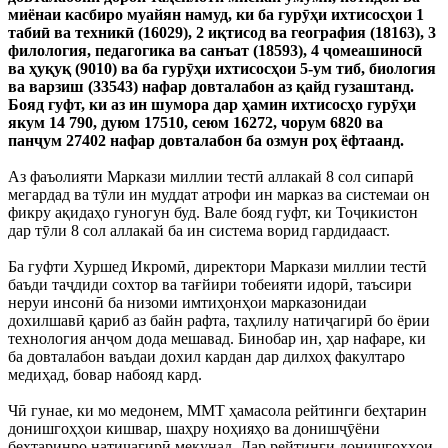
миёнаи касбиро муайян намуд, ки ба гурӯҳи ихтисосҳои 1
табиӣ ва техникӣ (16029), 2 иқтисод ва география (18163), 3
филология, педагогика ва санъат (18593), 4 ҷомеашиносӣ
ва ҳуқуқ (9010) ва ба гурӯҳи ихтисосҳои 5-ум тиб, биология
ва варзиш (33543) нафар довталабон аз қайд гузаштанд.
Бояд гуфт, ки аз ин шумора дар ҳамин ихтисосҳо гурӯҳи
якум 14 790, дуюм 17510, сеюм 16272, чорум 6820 ва
панҷум 27402 нафар довталабон ба озмун роҳ ёфтаанд.
Аз фаъолияти Маркази миллии тестӣ аллакай 8 сол сипарӣ
мегардад ва тӯли ин муддат атрофи ин марказ ва системаи он
фикру ақидаҳо гуногун буд. Вале бояд гуфт, ки Тоҷикистон
дар тӯли 8 сол аллакай ба ин система ворид гардидааст.
Ба гуфти Хуршед Икромӣ, директори Маркази миллии тестӣ
баъди таҷдиди сохтор ва тағйири тобеияти идорӣ, таъсири
неруи инсонӣ ба низоми имтиҳонҳои марказонидаи
дохилшавӣ қариб аз байн рафта, таҳлилу натиҷагирӣ бо ёрии
технология анҷом дода мешавад. Бинобар ин, ҳар нафаре, ки
ба довталабон ваъдаи дохил кардан дар дилхоҳ факултаро
медиҳад, бовар набояд кард.
Чӣ гунае, ки мо медонем, ММТ ҳамасола рейтинги беҳтарин
донишгоҳҳои кишвар, шаҳру ноҳияҳо ва донишҷӯёни
беҳтаринро натиҷагирӣ мекунад. Дар рейтинги донишгоҳҳои