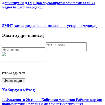
Донишҷӯёни ДТҶТ дар мусобиқаҳои байналмилалӣ 71
медал ба даст оварданд
ДМИТ ҳамкориҳои байналмилалиро густариш медиҳад
Эзоҳи худро нависед
Рамзҳо дар расм
Хабарҳои кӯтоҳ
1. Фаъолияти 20-солаи Бойгонии марказии Раёсати корҳои
Фармондеҳии Гвардияи миллӣ натиҷагирӣ шуд