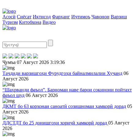
Асосӣ
Сиёсат
Иқтисод
Фарҳанг
Иҷтимоъ
Ҷавонон
Варзиш
Туризм
Китобхона
Видео
Ҷумъа
07 Август 2026
3:19:36
Таҷдиди варзишгоҳи Фурудгоҳи байналмилалии Хуҷанд
06
Август 2026
“Шаҳрванди фаъол”. Барномаи наве барои сокинони пойтахт
фаъол шуд
06 Август 2026
ДКМТ бо 63 корхонаи саноатӣ созишномаи ҳамкорӣ дорад
05
Август 2026
ДДСТДТ бо 25 донишгоҳи хориҷӣ ҳамкорӣ дорад
05 Август
2026