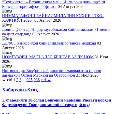
“Тоҷикистон – Ватани азизи ман”. Иштироки донишҷӯёни
Консерватория афзоиш ёфтааст
04 Август 2026
НИММАРАФОНИ БАЙНАЛМИЛАЛИИ КӮҲИИ “ЭКО-
ҲАФТКӮЛ-2026”
03 Август 2026
Донишҷӯёни ДТҶТ дар мусобиқаҳои байналмилалӣ 71 медал
ба даст оварданд
03 Август 2026
ДДФСТ ҳамкориҳои байналмилалиро тавсеа медиҳад
03
Август 2026
НОМГУЗОРӢ. МАСЪАЛАЕ БЕШТАР АЗ ЯК НОМ
31 Июл
2026
Иштирок дар Вохӯрии ғайрирасмии машваратии сарони
давлатҳои Осиёи Марказӣ ва Озарбойҷон
31 Июл 2026
←
ctrl
1
2
3
...
985
986
ctrl
→
Хабарҳои кӯтоҳ
1. Фаъолияти 20-солаи Бойгонии марказии Раёсати корҳои
Фармондеҳии Гвардияи миллӣ натиҷагирӣ шуд