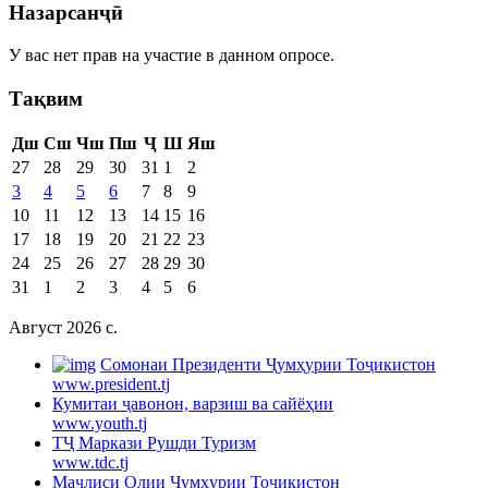
Назарсанҷӣ
У вас нет прав на участие в данном опросе.
Тақвим
Дш
Сш
Чш
Пш
Ҷ
Ш
Яш
27
28
29
30
31
1
2
3
4
5
6
7
8
9
10
11
12
13
14
15
16
17
18
19
20
21
22
23
24
25
26
27
28
29
30
31
1
2
3
4
5
6
Август 2026 c.
Cомонаи Президенти Ҷумҳурии Тоҷикистон
www.president.tj
Кумитаи ҷавонон, варзиш ва сайёҳии
www.youth.tj
ТҶ Маркази Рушди Туризм
www.tdc.tj
Маҷлиси Олии Ҷумҳурии Тоҷикистон