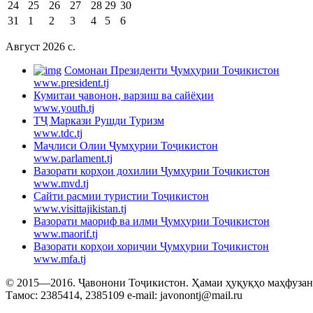
24
25
26
27
28
29
30
31
1
2
3
4
5
6
Август 2026 c.
Cомонаи Президенти Ҷумҳурии Тоҷикистон
www.president.tj
Кумитаи ҷавонон, варзиш ва сайёҳии
www.youth.tj
ТҶ Маркази Рушди Туризм
www.tdc.tj
Маҷлиси Олии Ҷумҳурии Тоҷикистон
www.parlament.tj
Вазорати корҳои дохилии Ҷумҳурии Тоҷикистон
www.mvd.tj
Сайти расмии туристии Тоҷикистон
www.visittajikistan.tj
Вазорати маориф ва илми Ҷумҳурии Тоҷикистон
www.maorif.tj
Вазорати корҳои хориҷии Ҷумҳурии Тоҷикистон
www.mfa.tj
© 2015—2016. Ҷавонони Тоҷикистон. Ҳамаи ҳуқуқҳо маҳфузанд.
Тамос: 2385414, 2385109 e-mail: javonontj@mail.ru