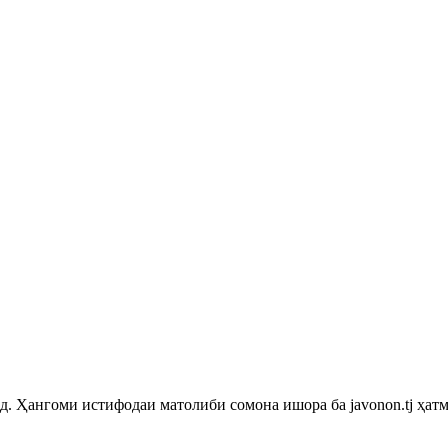
 Ҳангоми истифодаи матолиби сомона ишора ба javonon.tj ҳатм