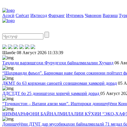
Асосӣ
Сиёсат
Иқтисод
Фарҳанг
Иҷтимоъ
Ҷавонон
Варзиш
Тур
Шанбе
08 Август 2026
11:33:39
Таҷдиди варзишгоҳи Фурудгоҳи байналмилалии Хуҷанд
06 Ав
“Шаҳрванди фаъол”. Барномаи наве барои сокинони пойтахт ф
ДКМТ бо 63 корхонаи саноатӣ созишномаи ҳамкорӣ дорад
05 А
ДДСТДТ бо 25 донишгоҳи хориҷӣ ҳамкорӣ дорад
05 Август 20
“Тоҷикистон – Ватани азизи ман”. Иштироки донишҷӯёни Конс
НИММАРАФОНИ БАЙНАЛМИЛАЛИИ КӮҲИИ “ЭКО-ҲАФТК
Донишҷӯёни ДТҶТ дар мусобиқаҳои байналмилалӣ 71 медал ба