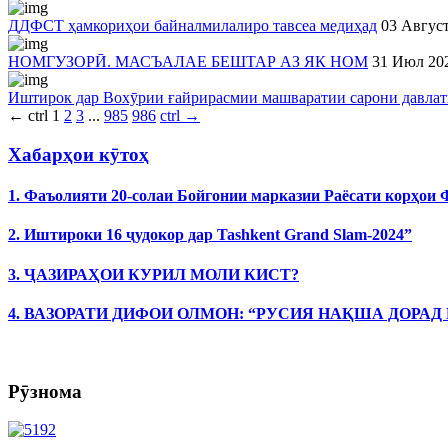
ДДФСТ ҳамкориҳои байналмилалиро тавсеа медиҳад
03 Авгус
НОМГУЗОРӢ. МАСЪАЛАЕ БЕШТАР АЗ ЯК НОМ
31 Июл 20
Иштирок дар Вохӯрии ғайрирасмии машваратии сарони давлат
←
ctrl
1
2
3
...
985
986
ctrl
→
Хабарҳои кӯтоҳ
1. Фаъолияти 20-солаи Бойгонии марказии Раёсати корҳои
2. Иштироки 16 ҷудокор дар Tashkent Grand Slam-2024”
3. ҶАЗИРАҲОИ КУРИЛ МОЛИ КИСТ?
4. ВАЗОРАТИ ДИФОИ ОЛМОН: “РУСИЯ НАҚША ДОРАД
Рӯзнома