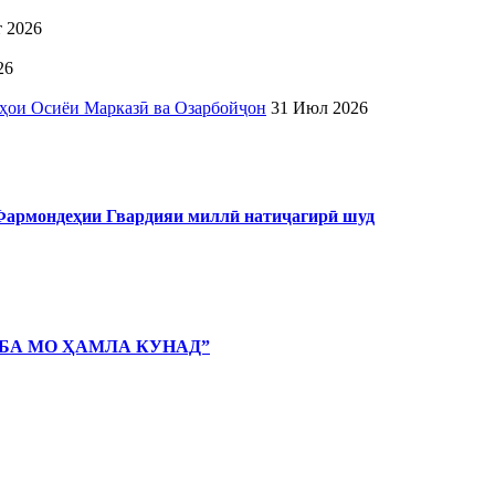
т 2026
26
ҳои Осиёи Марказӣ ва Озарбойҷон
31 Июл 2026
 Фармондеҳии Гвардияи миллӣ натиҷагирӣ шуд
 БА МО ҲАМЛА КУНАД”