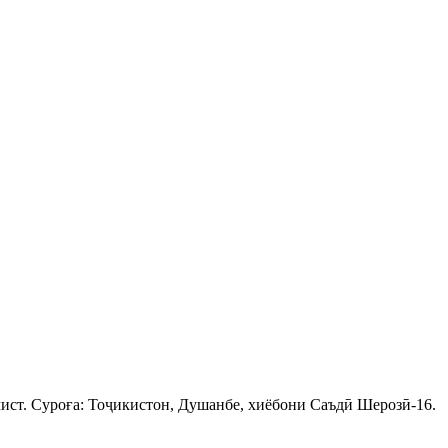
ист. Суроға: Тоҷикистон, Душанбе, хиёбони Саъдӣ Шерозӣ-16.