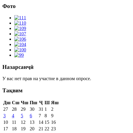
Фото
Назарсанҷӣ
У вас нет прав на участие в данном опросе.
Тақвим
Дш
Сш
Чш
Пш
Ҷ
Ш
Яш
27
28
29
30
31
1
2
3
4
5
6
7
8
9
10
11
12
13
14
15
16
17
18
19
20
21
22
23