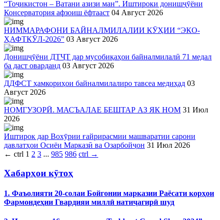
“Тоҷикистон – Ватани азизи ман”. Иштироки донишҷӯёни
Консерватория афзоиш ёфтааст
04 Август 2026
НИММАРАФОНИ БАЙНАЛМИЛАЛИИ КӮҲИИ “ЭКО-
ҲАФТКӮЛ-2026”
03 Август 2026
Донишҷӯёни ДТҶТ дар мусобиқаҳои байналмилалӣ 71 медал
ба даст оварданд
03 Август 2026
ДДФСТ ҳамкориҳои байналмилалиро тавсеа медиҳад
03
Август 2026
НОМГУЗОРӢ. МАСЪАЛАЕ БЕШТАР АЗ ЯК НОМ
31 Июл
2026
Иштирок дар Вохӯрии ғайрирасмии машваратии сарони
давлатҳои Осиёи Марказӣ ва Озарбойҷон
31 Июл 2026
←
ctrl
1
2
3
...
985
986
ctrl
→
Хабарҳои кӯтоҳ
1. Фаъолияти 20-солаи Бойгонии марказии Раёсати корҳои
Фармондеҳии Гвардияи миллӣ натиҷагирӣ шуд