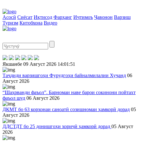
Асосӣ
Сиёсат
Иқтисод
Фарҳанг
Иҷтимоъ
Ҷавонон
Варзиш
Туризм
Китобхона
Видео
Якшанбе
09 Август 2026
14:01:51
Таҷдиди варзишгоҳи Фурудгоҳи байналмилалии Хуҷанд
06
Август 2026
“Шаҳрванди фаъол”. Барномаи наве барои сокинони пойтахт
фаъол шуд
06 Август 2026
ДКМТ бо 63 корхонаи саноатӣ созишномаи ҳамкорӣ дорад
05
Август 2026
ДДСТДТ бо 25 донишгоҳи хориҷӣ ҳамкорӣ дорад
05 Август
2026