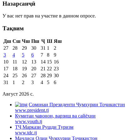
Назарсанҷӣ
У вас нет прав на участие в данном опросе.
Тақвим
Дш
Сш
Чш
Пш
Ҷ
Ш
Яш
27
28
29
30
31
1
2
3
4
5
6
7
8
9
10
11
12
13
14
15
16
17
18
19
20
21
22
23
24
25
26
27
28
29
30
31
1
2
3
4
5
6
Август 2026 c.
Cомонаи Президенти Ҷумҳурии Тоҷикистон
www.president.tj
Кумитаи ҷавонон, варзиш ва сайёҳии
www.youth.tj
ТҶ Маркази Рушди Туризм
www.tdc.tj
Маҷлиси Олии Ҷумҳурии Тоҷикистон