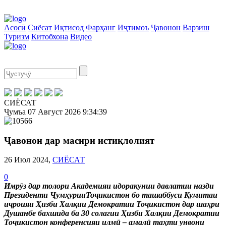
Асосӣ
Сиёсат
Иқтисод
Фарҳанг
Иҷтимоъ
Ҷавонон
Варзиш
Туризм
Китобхона
Видео
СИЁСАТ
Ҷумъа
07 Август 2026
9:34:39
Ҷавонон дар масири истиқлолият
26 Июл 2024,
СИЁСАТ
0
Имрӯз дар толори Академияи идоракунии давлатии назди
Президенти ҶумҳурииТоҷикистон бо ташаббуси Кумитаи
иҷроияи Ҳизби Халқии Демократии Тоҷикистон дар шаҳри
Душанбе бахшида ба 30 солагии Ҳизби Халқии Демократии
Тоҷикистон конференсияи илмӣ – амалӣ таҳти унвони