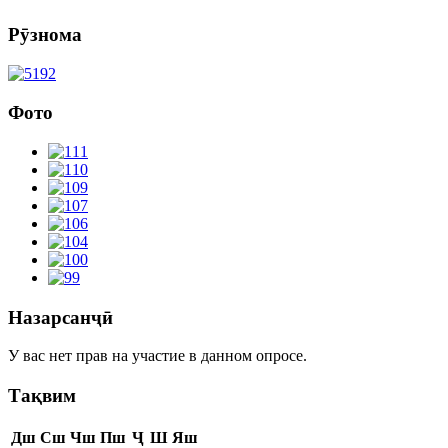
Рӯзнома
Фото
Назарсанҷӣ
У вас нет прав на участие в данном опросе.
Тақвим
Дш
Сш
Чш
Пш
Ҷ
Ш
Яш