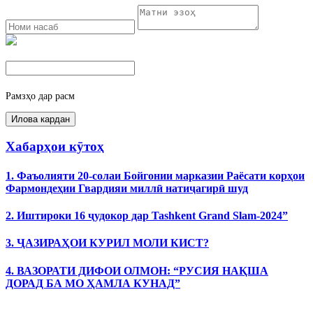
Рамзҳо дар расм
Хабарҳои кӯтоҳ
1. Фаъолияти 20-солаи Бойгонии марказии Раёсати корҳои
Фармондеҳии Гвардияи миллӣ натиҷагирӣ шуд
2. Иштироки 16 ҷудокор дар Tashkent Grand Slam-2024”
3. ҶАЗИРАҲОИ КУРИЛ МОЛИ КИСТ?
4. ВАЗОРАТИ ДИФОИ ОЛМОН: “РУСИЯ НАҚША
ДОРАД БА МО ҲАМЛА КУНАД”