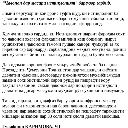
“Ҷавонон дар масири истиқлолият” баргузор гардид.
Зимни баргузории конфронс гуфта шуд, ки истиқлолият ба
ҷавонон имкониятҳои васеъ барои омӯзиши забонҳои хориҷӣ,
ташаккули шахсияти комил ва озодии афкорро дод.
Ҳамчунин зикр гардид, ки Истиқлолият шароит фароҳам сохт,
то ҷавонон эҳёгари фарҳанги миллии хеш бошанду имрӯз
хушбахтона ҷавонони тамоми гӯшаю канори ҷумҳурӣ аз як
гиребон сар бароварда, сарбаландона меҳнат мекунанд, дониш
меомӯзанд ва бинои ояндаи дурахшони худро бунёд месозанд.
Дар идомаи кори конфронс маърузачиён вобаста ба нақши
Президенти Ҷумҳурии Тоҷикистон дар ташаккули сиёсати
давлатии ҷавонон, дастоварду имкониятҳои муҳайёнамудаи
замони соҳибистиқлолӣ барои рушд ва пешрафти кору
таҳсили ҷавонон, саҳми ҷавонон дар пойдории истиқлоли
давлатӣ ва дигар мавзуъҳои муҳими рӯз суханронӣ намуданд.
Таъкид гардид, ки ҳадаф аз баргузории конфронси мазкур
муаррифи имкониятҳои нав барои ҷавонон, дастовардҳои
ҷавонон дар замони соҳибистиқлолӣ ва пешрафту тараққиёти
кишвари азизамон дар 33 соли истиқлоли давлатӣ мебошад.
Гулафшон КАРИМОВА, ҶТ