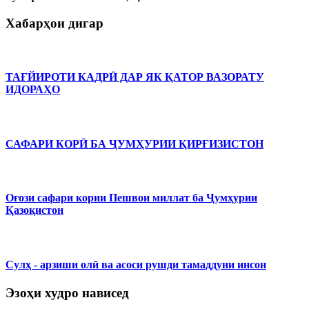
Хабарҳои дигар
ТАҒЙИРОТИ КАДРӢ ДАР ЯК ҚАТОР ВАЗОРАТУ
ИДОРАҲО
САФАРИ КОРӢ БА ҶУМҲУРИИ ҚИРҒИЗИСТОН
Оғози сафари кории Пешвои миллат ба Ҷумҳурии
Қазоқистон
Сулҳ - арзиши олӣ ва асоси рушди тамаддуни инсон
Эзоҳи худро нависед