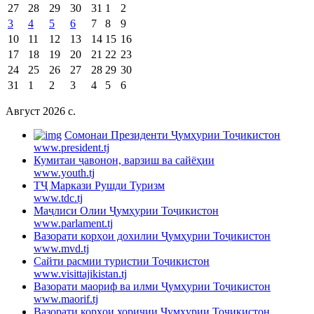
27
28
29
30
31
1
2
3
4
5
6
7
8
9
10
11
12
13
14
15
16
17
18
19
20
21
22
23
24
25
26
27
28
29
30
31
1
2
3
4
5
6
Август 2026 c.
Cомонаи Президенти Ҷумҳурии Тоҷикистон
www.president.tj
Кумитаи ҷавонон, варзиш ва сайёҳии
www.youth.tj
ТҶ Маркази Рушди Туризм
www.tdc.tj
Маҷлиси Олии Ҷумҳурии Тоҷикистон
www.parlament.tj
Вазорати корҳои дохилии Ҷумҳурии Тоҷикистон
www.mvd.tj
Сайти расмии туристии Тоҷикистон
www.visittajikistan.tj
Вазорати маориф ва илми Ҷумҳурии Тоҷикистон
www.maorif.tj
Вазорати корҳои хориҷии Ҷумҳурии Тоҷикистон