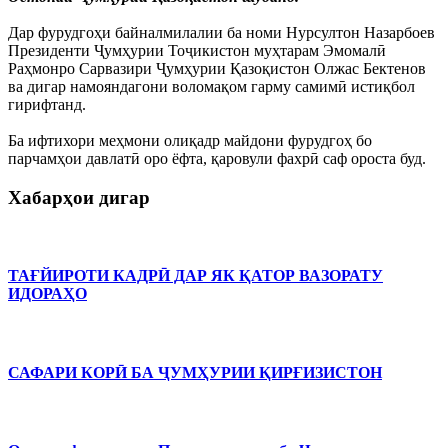
Дар фурудгоҳи байналмилалии ба номи Нурсултон Назарбоев
Президенти Ҷумҳурии Тоҷикистон муҳтарам Эмомалӣ
Раҳмонро Сарвазири Ҷумҳурии Қазоқистон Олжас Бектенов
ва дигар намояндагони воломақом гарму самимӣ истиқбол
гирифтанд.
Ба ифтихори меҳмони олиқадр майдони фурудгоҳ бо
парчамҳои давлатӣ оро ёфта, қаровули фахрӣ саф ороста буд.
Хабарҳои дигар
ТАҒЙИРОТИ КАДРӢ ДАР ЯК ҚАТОР ВАЗОРАТУ
ИДОРАҲО
САФАРИ КОРӢ БА ҶУМҲУРИИ ҚИРҒИЗИСТОН