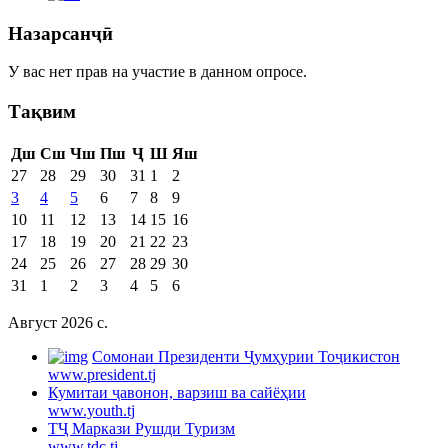
Назарсанҷӣ
У вас нет прав на участие в данном опросе.
Тақвим
Дш
Сш
Чш
Пш
Ҷ
Ш
Яш
27
28
29
30
31
1
2
3
4
5
6
7
8
9
10
11
12
13
14
15
16
17
18
19
20
21
22
23
24
25
26
27
28
29
30
31
1
2
3
4
5
6
Август 2026 c.
Cомонаи Президенти Ҷумҳурии Тоҷикистон
www.president.tj
Кумитаи ҷавонон, варзиш ва сайёҳии
www.youth.tj
ТҶ Маркази Рушди Туризм
www.tdc.tj