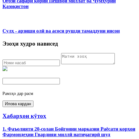
Оғози сафари кории Пешвои миллат ба Ҷумҳурии
Қазоқистон
Сулҳ - арзиши олӣ ва асоси рушди тамаддуни инсон
Эзоҳи худро нависед
Рамзҳо дар расм
Хабарҳои кӯтоҳ
1. Фаъолияти 20-солаи Бойгонии марказии Раёсати корҳои
Фармондеҳии Гвардияи миллӣ натиҷагирӣ шуд