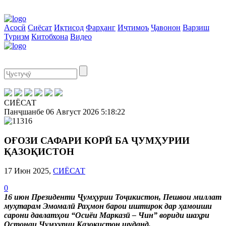
Асосӣ
Сиёсат
Иқтисод
Фарҳанг
Иҷтимоъ
Ҷавонон
Варзиш
Туризм
Китобхона
Видео
СИЁСАТ
Панҷшанбе
06 Август 2026
5:18:22
ОҒОЗИ САФАРИ КОРӢ БА ҶУМҲУРИИ
ҚАЗОҚИСТОН
17 Июн 2025,
СИЁСАТ
0
16 июн Президенти Ҷумҳурии Тоҷикистон, Пешвои миллат
муҳтарам Эмомалӣ Раҳмон барои иштирок дар ҳамоиши
сарони давлатҳои “Осиёи Марказӣ – Чин” вориди шаҳри
Остонаи Ҷумҳурии Қазоқистон шуданд.