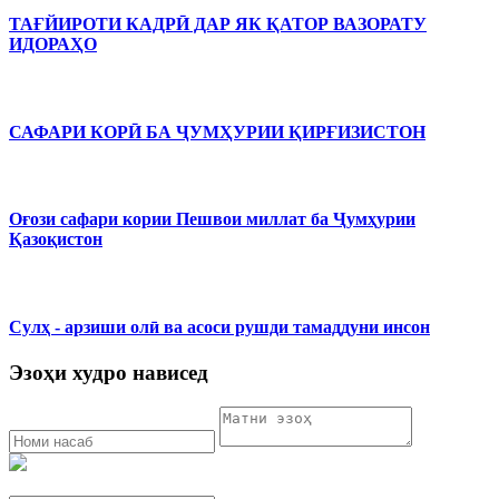
ТАҒЙИРОТИ КАДРӢ ДАР ЯК ҚАТОР ВАЗОРАТУ
ИДОРАҲО
САФАРИ КОРӢ БА ҶУМҲУРИИ ҚИРҒИЗИСТОН
Оғози сафари кории Пешвои миллат ба Ҷумҳурии
Қазоқистон
Сулҳ - арзиши олӣ ва асоси рушди тамаддуни инсон
Эзоҳи худро нависед