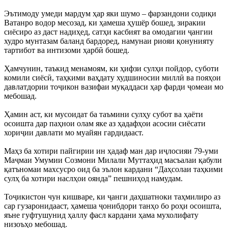
Эътимоду умеди мардум ҳар яки шумо – фарзандони содиқи
Ватанро водор месозад, ки ҳамеша ҳушёр бошед, зиракии
сиёсиро аз даст надиҳед, сатҳи касбият ва омодагии ҷангии
худро мунтазам баланд бардоред, намунаи риояи қонунияту
тартибот ва интизоми ҳарбӣ бошед.
Ҳамчунин, таъкид менамоям, ки ҳифзи сулҳи пойдор, суботи
комили сиёсӣ, таҳкими ваҳдату худшиносии миллӣ ва пояҳои
давлатдории тоҷикон вазифаи муқаддаси ҳар фарди ҷомеаи мо
мебошад.
Ҳамин аст, ки мусоидат ба таъмини сулҳу субот ва ҳаёти
осоишта дар паҳнои олам яке аз ҳадафҳои асосии сиёсати
хориҷии давлати мо муайян гардидааст.
Маҳз ба хотири пайгирии ин ҳадаф ман дар иҷлосияи 79-уми
Маҷмаи Умумии Созмони Милали Муттаҳид масъалаи қабули
қатъномаи махсусро оид ба эълон кардани “Даҳсолаи таҳкими
сулҳ ба хотири наслҳои оянда” пешниҳод намудам.
Тоҷикистон чун кишваре, ки ҷанги даҳшатноки таҳмилиро аз
сар гузаронидааст, ҳамеша ҷонибдори танҳо бо роҳи осоишта,
яъне гуфтушунид ҳаллу фасл кардани ҳама мухолифату
низоъҳо мебошад.