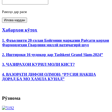
Рамзҳо дар расм
Хабарҳои кӯтоҳ
1. Фаъолияти 20-солаи Бойгонии марказии Раёсати корҳои
Фармондеҳии Гвардияи миллӣ натиҷагирӣ шуд
2. Иштироки 16 ҷудокор дар Tashkent Grand Slam-2024”
3. ҶАЗИРАҲОИ КУРИЛ МОЛИ КИСТ?
4. ВАЗОРАТИ ДИФОИ ОЛМОН: “РУСИЯ НАҚША
ДОРАД БА МО ҲАМЛА КУНАД”
Рӯзнома