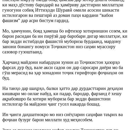
ки маҳз дӯстиву бародарӣ ва ҳамёриву дастгирии миллатҳои
гуногуни собиқ Иттиҳоди Шуравӣ омили асосии шикасти
истилогарон ва пешгирӣ аз доман паҳн кардани “вабои
фашизм” дар асри бистум гардид.
Мо, ҳамчунин, бояд ҳамеша бо ифтихор хотирнишон созем, ки
барои расидан ба ин пирӯзӣ дар баробари дигар миллатҳое, ки
бар зидди истибдоди фашистӣ мубориза бурдаанд, мардону
занони бонангу номуси Тоҷикистон низ саҳми муассиру
сазовор гузоштаанд.
Ҳарчанд майдони набардҳои хунин аз Тоҷикистон ҳазорҳо
фарсах дур буд, вале акси садои он дар саросари диёри мо ба
гӯш мерасид ва ҳар хонадони тоҷик гирифтори фоҷиаҳои он
буд.
На танҳо дар шаҳрҳо, балки ҳатто дар дурдасттарин деҳаҳои
кишвари мо оилае набуд, ки падар, бародар, фарзанд ё хешу
ақрабояшро ба хотири мубориза бар зидди фашистони
истилогар ба майдони ҷанг гусел накарда бошад.
Ин ҷанги даҳшатнокро мо низ сиёҳтарин саҳифаи таърих ва
фоҷиаи бузург барои миллати худ меҳисобем.