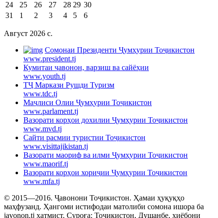
24
25
26
27
28
29
30
31
1
2
3
4
5
6
Август 2026 c.
Cомонаи Президенти Ҷумҳурии Тоҷикистон
www.president.tj
Кумитаи ҷавонон, варзиш ва сайёҳии
www.youth.tj
ТҶ Маркази Рушди Туризм
www.tdc.tj
Маҷлиси Олии Ҷумҳурии Тоҷикистон
www.parlament.tj
Вазорати корҳои дохилии Ҷумҳурии Тоҷикистон
www.mvd.tj
Сайти расмии туристии Тоҷикистон
www.visittajikistan.tj
Вазорати маориф ва илми Ҷумҳурии Тоҷикистон
www.maorif.tj
Вазорати корҳои хориҷии Ҷумҳурии Тоҷикистон
www.mfa.tj
© 2015—2016. Ҷавонони Тоҷикистон. Ҳамаи ҳуқуқҳо
маҳфузанд. Ҳангоми истифодаи матолиби сомона ишора ба
javonon.tj ҳатмист. Суроға: Тоҷикистон, Душанбе, хиёбони