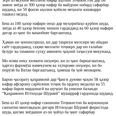
Зеро аз якуним миллион нафар аҳолии Тоҷикистон дар он
замон зиёда аз 300 ҳазор нафар ба майдони набард сафарбар
шуданд, ки 50 фоизи аҳолии қобили меҳнати кишварро
ташкил медод.
Беш аз 100 ҳазор нафари онҳо дар муҳорибаҳо қурбон шуда,
зиёда аз 40 ҳазор беному нишон гардиданд ва 60 ҳазор нафари
дигар аз ҷанг бо маъюбият баргаштанд.
Ҳамаи ин ҷоннисориҳо, ки дар таърихи муосири мо абадан
сабт гардидаанд, саҳми миллати тоҷикро дар ин ғалабаи
бузург ва таъмини сулҳу амнияти ҷаҳонӣ таҷассум мекунанд.
Мо номи неку хизмати онҳоеро, ки аз ҷанг барнагаштанд,
ҳаргиз фаромӯш намекунем ва эҳтироми онҳоеро, ки бо
пирӯзӣ ба Ватан баргаштаанд, ҳамеша ба ҷой меоварем.
Барои ҷасорату қаҳрамонӣ дар Ҷанги дуюми ҷаҳон 58 ҳазор
нафар афсарону сарбозони тоҷик ба ордену медалҳо ва 55
нафар барои мардонагӣ ва шуҷоат ба унвони баланди
“Қаҳрамони Иттиҳоди Шуравӣ” мушарраф гардонида шуданд.
Беш аз 45 ҳазор нафар сокинони Тоҷикистон ба корхонаҳои
саноатии минтақаҳои дигари Иттиҳоди Шуравӣ фиристода
шуда, қисми зиёдашон аз он ҷойҳо ба ҷанг сафарбар