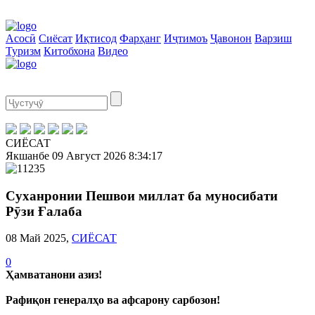
Асосӣ
Сиёсат
Иқтисод
Фарҳанг
Иҷтимоъ
Ҷавонон
Варзиш
Туризм
Китобхона
Видео
СИЁСАТ
Якшанбе
09 Август 2026
8:34:17
Суханронии Пешвои миллат ба муносибати
Рӯзи Ғалаба
08 Май 2025,
СИЁСАТ
0
Ҳамватанони азиз!
Рафиқон генералҳо ва афсарону сарбозон!