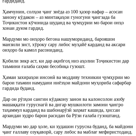
гардиданд.
Ҳамчунин, солҳои ҷанг зиёда аз 100 ҳазор нафар – асосан
занону кӯдакон – аз минтақаҳои гуногуни ҷангзада ба
Тоҷикистон кӯчонида шуданд ва ҷумҳурии мо барои онҳо
хонаи дуюм гардид.
Мардуми мо онҳоро бегона нашумориданд, барояшон
манзили зист, хӯроку сару либос муҳайё карданд ва аксари
онҳоро ба камол расониданд.
Қобили зикр аст, ки дар ақибгоҳ низ аҳолии Тоҷикистон дар
таъмини ғалаба саҳми бесобиқа гузошт.
Ҳамаи захираҳои инсонӣ ва моддиву техникии ҷумҳурии мо
барои таъмин намудани ниёзҳои майдони муҳориба сафарбар
гардида буданд.
Дар он рӯзҳои сангин кӯдакону занон ва калонсолон азобу
машаққати гуруснагӣ ва дигар мушкилоти замони ҷангро
таҳаммул карданд ва шабонарӯзӣ заҳмат кашида, ҳиссаи
арзандаи худро барои расидан ба Рӯзи ғалаба гузоштанд.
Мардуми мо дар ҳоле, ки худашон гурусна буданд, ба майдони
ҷанг ғаллаву озуқаворӣ, сару либос ва маблағ мефиристоданд.