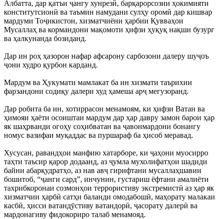
Албатта, дар қатъи ҷангу хунрезӣ, барқарорсозии ҳокимияти
конститутсионӣ ва таъмин намудани сулҳу оромӣ дар кишвар
мардуми Тоҷикистон, хизматчиёни ҳарбии Қувваҳои
Мусаллаҳ ва кормандони мақомоти ҳифзи ҳуқуқ нақши бузург
ва ҳалкунанда бозиданд.
Дар ин роҳ ҳазорон нафар афсарону сарбозони далеру шуҷоъ
ҷони худро қурбон карданд.
Мардум ва Ҳукумати мамлакат ба ин хизмати таърихии
фарзандони содиқу далери худ ҳамеша арҷ мегузоранд.
Дар робита ба ин, хотиррасон менамоям, ки ҳифзи Ватан ва
ҳимояи ҳаёти осоиштаи мардум дар ҳар давру замон барои ҳар
як шаҳрванди огоҳу соҳибватан ва ҷавонмардони бонангу
номус вазифаи муқаддас ва пуршараф ба ҳисоб меравад.
Хусусан, равандҳои манфию хатарборе, ки ҷаҳони муосирро
таҳти таъсир қарор додаанд, аз ҷумла мухолифатҳои шадиди
байни абарқудратҳо, аз нав авҷ гирифтани мусаллаҳшавии
бошитоб, “ҷанги сард”, инчунин, густариш ёфтани амалиёти
тахрибкоронаи созмонҳои террористиву экстремистӣ аз ҳар як
хизматчии ҳарбӣ сатҳи баланди омодабошӣ, маҳорату малакаи
касбӣ, ҳисси ватандӯстиву ватандорӣ, ҷасорату далерӣ ва
мардонагиву фидокориро талаб менамояд.