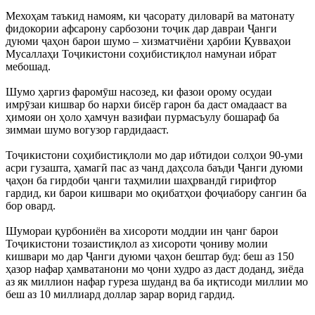
Мехоҳам таъкид намоям, ки ҷасорату диловарӣ ва матонату
фидокории афсарону сарбозони тоҷик дар давраи Ҷанги
дуюми ҷаҳон барои шумо – хизматчиёни ҳарбии Қувваҳои
Мусаллаҳи Тоҷикистони соҳибистиқлол намунаи ибрат
мебошад.
Шумо ҳаргиз фаромӯш насозед, ки фазои орому осудаи
имрӯзаи кишвар бо нархи бисёр гарон ба даст омадааст ва
ҳимояи он ҳоло ҳамчун вазифаи пурмасъулу бошараф ба
зиммаи шумо вогузор гардидааст.
Тоҷикистони соҳибистиқлоли мо дар ибтидои солҳои 90-уми
асри гузашта, ҳамагӣ пас аз чанд даҳсола баъди Ҷанги дуюми
ҷаҳон ба гирдоби ҷанги таҳмилии шаҳрвандӣ гирифтор
гардид, ки барои кишвари мо оқибатҳои фоҷиабору сангин ба
бор овард.
Шумораи қурбониён ва хисороти моддии ин ҷанг барои
Тоҷикистони тозаистиқлол аз хисороти ҷониву молии
кишвари мо дар Ҷанги дуюми ҷаҳон бештар буд: беш аз 150
ҳазор нафар ҳамватанони мо ҷони худро аз даст доданд, зиёда
аз як миллион нафар гуреза шуданд ва ба иқтисоди миллии мо
беш аз 10 миллиард доллар зарар ворид гардид.