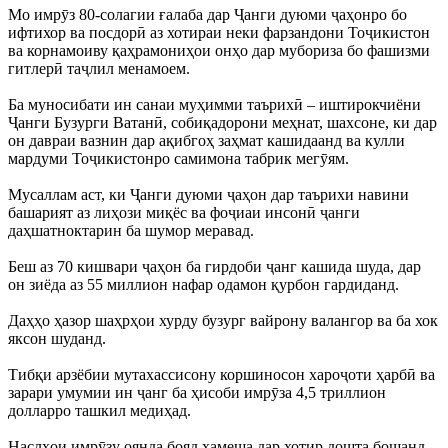
Мо имрӯз 80-солагии ғалаба дар Ҷанги дуюми ҷаҳонро бо
ифтихор ва посдорӣ аз хотираи неки фарзандони Тоҷикистон
ва корнамоиву қаҳрамониҳои онҳо дар мубориза бо фашизми
гитлерӣ таҷлил менамоем.
Ба муносибати ин санаи муҳимми таърихӣ – иштирокчиёни
Ҷанги Бузурги Ватанӣ, собиқадорони меҳнат, шахсоне, ки дар
он давраи вазнин дар ақибгоҳ заҳмат кашидаанд ва кулли
мардуми Тоҷикистонро самимона табрик мегӯям.
Мусаллам аст, ки Ҷанги дуюми ҷаҳон дар таърихи навини
башарият аз лиҳози миқёс ва фоҷиаи инсонӣ ҷанги
даҳшатноктарин ба шумор меравад.
Беш аз 70 кишвари ҷаҳон ба гирдоби ҷанг кашида шуда, дар
он зиёда аз 55 миллион нафар одамон қурбон гардиданд.
Даҳҳо ҳазор шаҳрҳои хурду бузург вайрону валангор ва ба хок
яксон шуданд.
Тибқи арзёбии мутахассисону коршиносон хароҷоти ҳарбӣ ва
зарари умумии ин ҷанг ба ҳисоби имрӯза 4,5 триллион
долларро ташкил медиҳад.
Наслҳои имрӯзу оянда бояд ҳамеша дар хотир дошта бошанд,