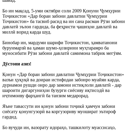
шавад.
Бо ин мақсад, 5-уми октябри соли 2009 Қонуни Ҷумҳурии
Тоҷикистон «Дар бораи забони давлатии Ҷумҳурии
Тоҷикистон» ба тасвиб расид ва ин сана расман Рӯзи забони
давлатӣ эълон гардида, ба феҳристи ҷашнҳои давлатӣ ва
миллӣ ворид карда шуд.
Бинобар ин, мардуми шарифи Тоҷикистон, ҳамватанони
бурунмарзӣ ва ҳамаи шумо-ҳозирини муҳтарамро ба
муносибати Рӯзи забони давлатӣ самимона табрик мегӯям.
Дӯстони азиз!
Қонун «Дар бораи забони давлатии Ҷумҳурии Тоҷикистон»
вазъи ҳуқуқӣ ва доираи истифодаи забонро муайян карда,
дурнамои рушди онро дар замони истиқлоли давлатӣ - дар
шароити дигаргуниҳои бузурги сиёсиву иқтисодӣ ва
иҷтимоиву фарҳангӣ ба танзим медарорад.
Яъне тавассути ин қонун забони тоҷикӣ ҳамчун забони
сиёсату қонунгузорӣ ва коргузориву муошират эътироф
гардид.
Бо вуҷуди ин, вазорату идораҳо, ташкилоту муассисаҳо,