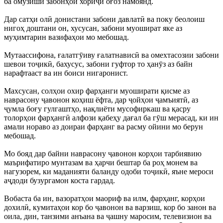
ба омӯзиши забонҳои хориҷӣ оғоз намоянд.
Дар сатҳи олӣ донистани забони давлатӣ ва поку беолоиш
нигоҳ доштани он, хусусан, забони муошират яке аз
муҳимтарин вазифаҳои мо мебошад.
Мутаассифона, ғалатгӯиву ғалатнависӣ ва омехтасозии забони
шевои тоҷикӣ, бахусус, забони гуфтор то ҳанӯз аз байн
нарафтааст ва ин боиси нигаронист.
Махсусан, солҳои охир фарҳанги муоширати қисме аз
наврасону ҷавонон коҳиш ёфта, дар ҷойҳои ҷамъиятӣ, аз
ҷумла боғу гулгаштҳо, нақлиёти мусофиркаш ва қасру
толорҳои фарҳангӣ алфози қабеҳу дағал ба гӯш мерасад, ки ин
амали нораво аз доираи фарҳанг ва расму ойини мо берун
мебошад.
Мо бояд дар байни наврасону ҷавонон корҳои тарбиявию
маърифатиро мунтазам ва ҳарчи бештар ба роҳ монем ва
нагузорем, ки маданияти баланду одоби тоҷикӣ, яъне мероси
аҷдоди бузургамон коста гардад.
Вобаста ба ин, вазоратҳои маориф ва илм, фарҳанг, корҳои
дохилӣ, кумитаҳои кор бо ҷавонон ва варзиш, кор бо занон ва
оила, дин, танзими анъана ва ҷашну маросим, телевизион ва