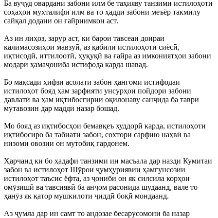
Ба вуҷуд овардани забони илм бе таҳияву танзими истилоҳоти
соҳаҳои мухталифи илм ва то ҳадди забони меъёр такмилу
сайқал додани он ғайриимкон аст.
Аз ин лиҳоз, зарур аст, ки барои тавсеаи доираи
калимасозиҳои мавзӯӣ, аз қабили истилоҳоти сиёсӣ,
иқтисодӣ, иттилоотӣ, ҳуқуқӣ ва ғайра аз имкониятҳои забони
модарӣ ҳамаҷониба истифода карда шавад.
Бо мақсади ҳифзи асолати забон ҳангоми истифодаи
истилоҳот бояд ҳам зарфияти унсурҳои пойдори забони
давлатӣ ва ҳам иқтибосгирии оқилонаву санҷида ба таври
мутавозин дар мадди назар бошад.
Мо бояд аз иқтибосҳои бемавқеъ худдорӣ карда, истилоҳоти
иқтибосиро ба табиати забон, сохтори сарфию наҳвӣ ва
низоми овозии он мутобиқ гардонем.
Ҳарчанд ки бо ҳадафи танзими ин масъала дар назди Кумитаи
забон ва истилоҳот Шӯрои ҷумҳуриявии ҳамгунсозии
истилоҳот таъсис ёфта, аз ҷониби он як силсила корҳои
омӯзишӣ ва тавсиявӣ ба анҷом расонида шудаанд, вале то
ҳанӯз як қатор мушкилоти ҷиддӣ боқӣ мондаанд.
Аз ҷумла дар ин самт то андозае бесарусомонӣ ба назар