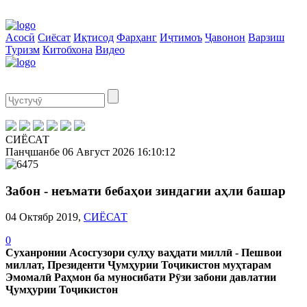
Асосӣ
Сиёсат
Иқтисод
Фарҳанг
Иҷтимоъ
Ҷавонон
Варзиш
Туризм
Китобхона
Видео
СИЁСАТ
Панҷшанбе
06 Август 2026
16:10:13
Забон - неъмати бебаҳои зиндагии аҳли башар
04 Октябр 2019,
СИЁСАТ
0
Суханронии Асосгузори сулҳу ваҳдати миллӣ - Пешвои
миллат, Президенти Ҷумҳурии Тоҷикистон муҳтарам
Эмомалӣ Раҳмон ба муносибати Рӯзи забони давлатии
Ҷумҳурии Тоҷикистон