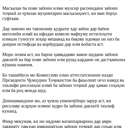
Масъалаи ба пояи забони илми муосир расонидани забони
тоҷикӣ аз ҷумлаи муҳимтарин масъалаҳоест, ки ман борҳо
гуфтаам.
Дар замони мо тавоноиву қудрати ҳар забон дар баёни
матолиби илмӣ ва ифодаи комили мафҳуму истилоҳоти
илмҳои гуногун зоҳир мешавад ва бақову идомаи он низ ба
доираи истифода ва корбурдаш дар илм вобаста аст.
Моро лозим аст, ки барои ҳамқадами замон шудани забони
давлатӣ ва бар пояи забони илм рушд кардани он дастҷамъона
кӯшиш намоем.
Бо ташаббуси мо Комиссияи олии аттестатсионии назди
Президенти Ҷумҳурии Тоҷикистон ба фаъолият оғоз намуд ва
таълифи рисолаҳои илмӣ ба забони тоҷикӣ дар ҳамаи соҳаҳои
илм ба роҳ монда шуд.
Донишмандони мо, аз ҷумла унвонҷӯёнро зарур аст, ки
рисолаву асарҳои илмии худро ба забони давлатӣ таълиф
кунанд.
Фикр мекунам, ки ин иқдоми ватанпарварона дар амри
тақвияту тавсеаи имкониятҳои забони тоҷикӣ дар соҳаи илм