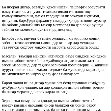
Ба ибораи дигар, раванди ҷаҳонишавӣ, пешрафти босуръати
илму техника, аз ҷумла технологияҳои иттилоотиву
коммуникатсионӣ, фаъол гардидани шабакаҳои иҷтимоӣ,
инчунин, бархӯрди фарҳангу тамаддунҳо дар замони муосир
ба забони давлатӣ низ таъсир мегузорад ва дар роҳи рушди
табиии он монеаҳои сунъӣ эҷод мекунад.
Бинобар ин, зарурат ба миён омадааст, ки милликунонии
забони технологияҳои навин дар кишвар дар меҳвари
таваҷҷуҳи сохтору мақомоти марбута қарор дошта бошад.
Масалан, таъсири манфии ихтилофи баъзе бандҳои қоидаҳои
имлои забони тоҷикӣ, ки муайянкунандаи шакли хаттии
забон мебошанд, дар таҳияи барномаи компютерии «Санҷиши
дурустнависии калимаҳои тоҷикӣ» ба мушоҳида мерасад ва
ин мушкилот то имрӯз ҳаллу фасл нашудааст.
Барои ҳалли ин ва дигар мушкилот бояд сараввал камбудиву
духӯрагиҳои ҷиддие, ки дар қоидаҳои имлои забони тоҷикӣ
ба назар мерасанд, ислоҳ карда шаванд.
Зеро вазъи номуайяни қоидаҳои имлои забони тоҷикӣ ва
возеҳу равшан набудани бисёр бандҳои он боиси баҳсу
мунозираҳои нолозим шуда, ба сатҳи саводнокии мардум,