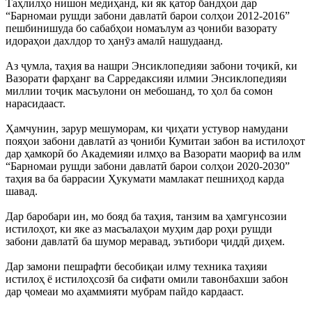
Таҳлилҳо нишон медиҳанд, ки як қатор бандҳои дар
“Барномаи рушди забони давлатӣ барои солҳои 2012-2016”
пешбинишуда бо сабабҳои номаълум аз ҷониби вазорату
идораҳои дахлдор то ҳанӯз амалӣ нашудаанд.
Аз ҷумла, таҳия ва нашри Энсиклопедияи забони тоҷикӣ, ки
Вазорати фарҳанг ва Сарредаксияи илмии Энсиклопедияи
миллии тоҷик масъулони он мебошанд, то ҳол ба сомон
нарасидааст.
Ҳамчунин, зарур мешуморам, ки ҷиҳати устувор намудани
пояҳои забони давлатӣ аз ҷониби Кумитаи забон ва истилоҳот
дар ҳамкорӣ бо Академияи илмҳо ва Вазорати маориф ва илм
“Барномаи рушди забони давлатӣ барои солҳои 2020-2030”
таҳия ва ба баррасии Ҳукумати мамлакат пешниҳод карда
шавад.
Дар баробари ин, мо бояд ба таҳия, танзим ва ҳамгунсозии
истилоҳот, ки яке аз масъалаҳои муҳим дар роҳи рушди
забони давлатӣ ба шумор меравад, эътибори ҷиддӣ диҳем.
Дар замони пешрафти бесобиқаи илму техника таҳияи
истилоҳ ё истилоҳсозӣ ба сифати омили тавонбахши забон
дар ҷомеаи мо аҳаммияти мубрам пайдо кардааст.