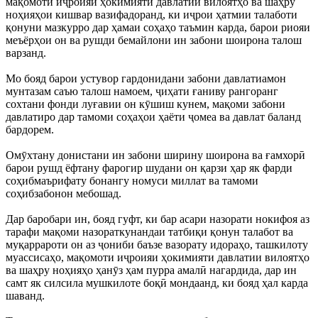
мақомоти иҷроияи ҳокимияти давлатии вилоятҳо ва шаҳру
ноҳияҳои кишвар вазифадоранд, ки иҷрои ҳатмии талаботи
қонуни мазкурро дар ҳамаи соҳаҳо таъмин карда, барои риояи
меъёрҳои он ва рушди бемайлони ин забони шоирона талош
варзанд.
Мо бояд барои устувор гардонидани забони давлатиамон
мунтазам саъю талош намоем, ҷиҳати ғаниву рангоранг
сохтани фонди луғавии он кӯшиш кунем, мақоми забони
давлатиро дар тамоми соҳаҳои ҳаёти ҷомеа ва давлат баланд
бардорем.
Омӯхтану донистани ин забони ширину шоирона ва ғамхорӣ
барои рушд ёфтану фарогир шудани он қарзи ҳар як фарди
соҳибмаърифату бонангу номуси миллат ва тамоми
соҳибзабонон мебошад.
Дар баробари ин, бояд гуфт, ки бар асари назорати нокифоя аз
тарафи мақоми назораткунандаи татбиқи қонун талабот ва
муқаррароти он аз ҷониби баъзе вазорату идораҳо, ташкилоту
муассисаҳо, мақомоти иҷроияи ҳокимияти давлатии вилоятҳо
ва шаҳру ноҳияҳо ҳанӯз ҳам пурра амалӣ нагардида, дар ин
самт як силсила мушкилоте боқӣ мондаанд, ки бояд ҳал карда
шаванд.