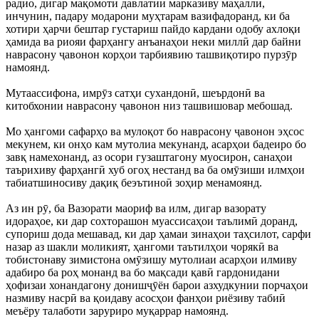
радио, дигар мақомоти давлатии марказиву маҳаллӣ,
инчунин, падару модарони муҳтарам вазифадоранд, ки ба
хотири ҳарчи бештар густариш пайдо кардани одобу ахлоқи
ҳамида ва риояи фарҳангу анъанаҳои неки миллӣ дар байни
наврасону ҷавонон корҳои тарбиявию ташвиқотиро пурзӯр
намоянд.
Мутаассифона, имрӯз сатҳи сухандонӣ, шеърдонӣ ва
китобхонии наврасону ҷавонон низ ташвишовар мебошад.
Мо ҳангоми сафарҳо ва мулоқот бо наврасону ҷавонон эҳсос
мекунем, ки онҳо кам мутолиа мекунанд, асарҳои бадеиро бо
завқ намехонанд, аз осори гузаштагону муосирон, санаҳои
таърихиву фарҳангӣ хуб огоҳ нестанд ва ба омӯзиши илмҳои
табиатшиносиву дақиқ беэътиноӣ зоҳир менамоянд.
Аз ин рӯ, ба Вазорати маориф ва илм, дигар вазорату
идораҳое, ки дар сохторашон муассисаҳои таълимӣ доранд,
супориш дода мешавад, ки дар ҳамаи зинаҳои таҳсилот, сарфи
назар аз шакли моликият, ҳангоми таътилҳои чорякӣ ва
тобистонаву зимистона омӯзишу мутолиаи асарҳои илмиву
адабиро ба роҳ монанд ва бо мақсади қавӣ гардонидани
ҳофизаи хонандагону донишҷӯён барои азхудкунии порчаҳои
назмиву насрӣ ва қоидаву асосҳои фанҳои риёзиву табиӣ
меъёру талаботи заруриро муқаррар намоянд.