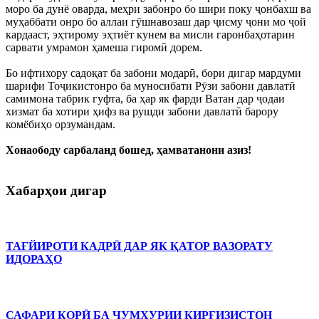
моро ба дунё оварда, меҳри забонро бо шири поку ҷонбахш ва
муҳаббати онро бо аллаи гӯшнавозаш дар ҷисму ҷони мо ҷой
кардааст, эҳтирому эҳтиёт кунем ва мисли гаронбаҳотарин
сарвати умрамон ҳамеша гиромӣ дорем.
Бо ифтихору садоқат ба забони модарӣ, бори дигар мардуми
шарифи Тоҷикистонро ба муносибати Рӯзи забони давлатӣ
самимона табрик гуфта, ба ҳар як фарди Ватан дар ҷодаи
хизмат ба хотири ҳифз ва рушди забони давлатӣ барору
комёбиҳо орзумандам.
Хонаободу сарбаланд бошед, ҳамватанони азиз!
Хабарҳои дигар
ТАҒЙИРОТИ КАДРӢ ДАР ЯК ҚАТОР ВАЗОРАТУ
ИДОРАҲО
САФАРИ КОРӢ БА ҶУМҲУРИИ ҚИРҒИЗИСТОН