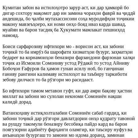
Кумитаи забон ва истилоҳотро зарур аст, ки дар ҳамкорӣ бо
дигар сохтору мақомот дар ин замина чораҳои фаврӣ ва ҷиддӣ
андешида, бо ҷалби мутахассисони соҳа муродифҳои тоҷикии
макону мавзеъҳоеро, ки номи онҳо бояд иваз карда шавад,
муайян ва барои тасдиқ ба Ҳукумати мамлакат пешниҳод
намояд.
Боиси сарфарозиву ифтихори мо - ворисон аст, ки забони
тоҷикӣ то ба имрӯз ба шарофати хизматҳои бузург, заҳматҳои
бедареғ ва корнамоиҳои беназири фарзандони фарзонаи халқи
тоҷик аз Исмоили Сомониву устод Рӯдакӣ то устод Айниву
Бобоҷон Ғафуров ба ҳамон гунаи асилу ноб, бо ганҷинаи
ғаниву рангини калимаву истилоҳот ва таъбиру таркиботи
зебову дилчасп то ба рӯзгори мо расидааст.
Бо ифтихори тамом метавон гуфт, ки дар амри бақову ҳастии
миллат ва забони мо сулолаи некноми Сомониён нақши
калидӣ дорад.
Ватанхоҳиву истиқлолталабии Сомониён сабаб гардид, ки
забони тоҷикӣ дар рӯзгори давлатдории онҳо қудрату тавоноӣ
ва рушду такомули беназиру бесобиқа пайдо кард ва барои
поягузории адабиёту фарҳанги оламгир, ки таъсиру нуфуз ва
анъанаҳои бузургаш то замони мо идома доранд, заминаи