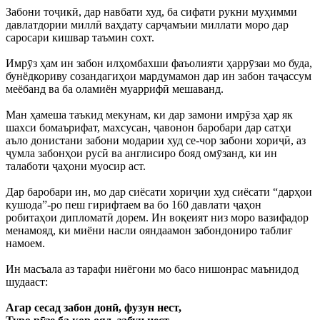
Забони тоҷикӣ, дар навбати худ, ба сифати рукни муҳимми
давлатдории миллӣ ваҳдату сарҷамъии миллати моро дар
саросари кишвар таъмин сохт.
Имрӯз ҳам ин забон илҳомбахши фаъолияти ҳаррӯзаи мо буда,
бунёдкориву созандагиҳои мардумамон дар ин забон таҷассум
меёбанд ва ба оламиён муаррифӣ мешаванд.
Ман ҳамеша таъкид мекунам, ки дар замони имрӯза ҳар як
шахси бомаърифат, махсусан, ҷавонон баробари дар сатҳи
аъло донистани забони модарии худ се-чор забони хориҷӣ, аз
ҷумла забонҳои русӣ ва англисиро бояд омӯзанд, ки ин
талаботи ҷаҳони муосир аст.
Дар баробари ин, мо дар сиёсати хориҷии худ сиёсати “дарҳои
кушода”-ро пеш гирифтаем ва бо 160 давлати ҷаҳон
робитаҳои дипломатӣ дорем. Ин воқеият низ моро вазифадор
менамояд, ки миёни насли ояндаамон забондониро таблиғ
намоем.
Ин масъала аз тарафи ниёгони мо басо нишонрас маънидод
шудааст:
Агар сесад забон донӣ, фузун нест,