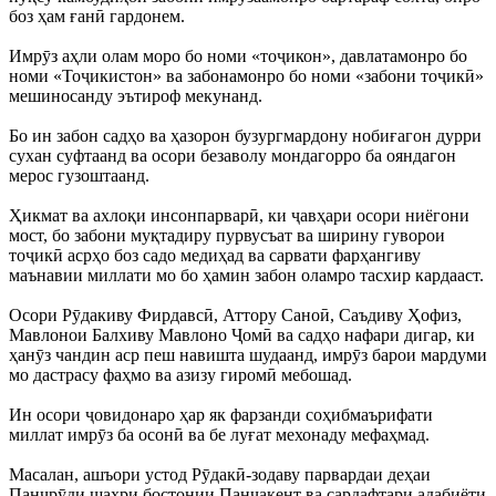
боз ҳам ғанӣ гардонем.
Имрӯз аҳли олам моро бо номи «тоҷикон», давлатамонро бо
номи «Тоҷикистон» ва забонамонро бо номи «забони тоҷикӣ»
мешиносанду эътироф мекунанд.
Бо ин забон садҳо ва ҳазорон бузургмардону нобиғагон дурри
сухан суфтаанд ва осори безаволу мондагорро ба ояндагон
мерос гузоштаанд.
Ҳикмат ва ахлоқи инсонпарварӣ, ки ҷавҳари осори ниёгони
мост, бо забони муқтадиру пурвусъат ва ширину гуворои
тоҷикӣ асрҳо боз садо медиҳад ва сарвати фарҳангиву
маънавии миллати мо бо ҳамин забон оламро тасхир кардааст.
Осори Рӯдакиву Фирдавсӣ, Аттору Саноӣ, Саъдиву Ҳофиз,
Мавлонои Балхиву Мавлоно Ҷомӣ ва садҳо нафари дигар, ки
ҳанӯз чандин аср пеш навишта шудаанд, имрӯз барои мардуми
мо дастрасу фаҳмо ва азизу гиромӣ мебошад.
Ин осори ҷовидонаро ҳар як фарзанди соҳибмаърифати
миллат имрӯз ба осонӣ ва бе луғат мехонаду мефаҳмад.
Масалан, ашъори устод Рӯдакӣ-зодаву парвардаи деҳаи
Панҷрӯди шаҳри бостонии Панҷакент ва сардафтари адабиёти