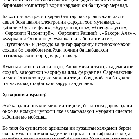
барномаи компютерӣ ворид кардани он ба шумор меравад.
Ба хотири дастрасии ҳарчи бештар ба сарчашмаҳои дасти
аввал бояд шакли электронии фарҳангҳои муътамад, аз
қабили «Луғати фурс», «Бурҳони қотеъ», «Ғиёс-ул-луғот»,
«Фарҳанги Ҷаҳонгирӣ», «Фарҳанги Рашидӣ», «Баҳори Аҷам»,
«Фарҳанги Онандроҷ», «Фарҳанги забони тоҷикӣ»,
«Луғатнома»-и Деҳхудо ва дигар фарҳангу истилоҳномаҳои
соҳавӣ бо алифбои имрӯзаи тоҷикӣ ба шабакаҳои
иттилоърасонӣ ворид карда шавад.
Кумитаи забон ва истилоҳот, Академияи илмҳо, академияҳои
соҳавӣ, вазоратҳои маориф ва илм, фарҳанг ва Сарредаксияи
илмии Энсиклопедияи миллии тоҷик бояд вобаста ба ҳалли
ин масъалаҳо тадбирҳои зарурӣ андешанд.
Ҳозирини арҷманд!
Эҳё кардани номҳои миллии тоҷикӣ, ба танзим даровардани
онҳо ва номҳои ҷуғрофӣ яке аз масъалаҳои мубрами сиёсати
забонии мо мебошад.
Бо такя ба суннатҳои арзишманди гузаштаи халқамон барои
эҳё намудани номҳои қадимаи тоҷикӣ ва истифодаи саҳеҳ аз