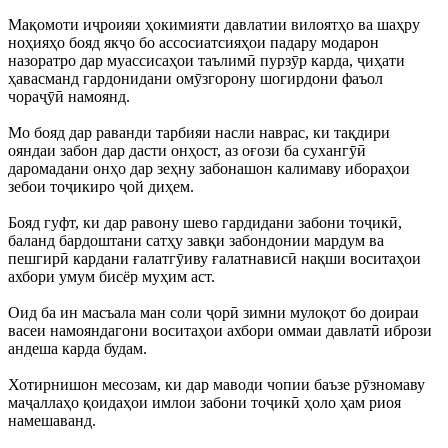
Мақомоти иҷроияи ҳокимияти давлатии вилоятҳо ва шаҳру
ноҳияҳо бояд якҷо бо ассосиатсияҳои падару модарон
назоратро дар муассисаҳои таълимӣ пурзӯр карда, ҷиҳати
ҳавасманд гардонидани омӯзгорону шогирдони фаъол
чораҷӯӣ намоянд.
Мо бояд дар раванди тарбияи насли наврас, ки тақдири
ояндаи забон дар дасти онҳост, аз оғози ба сухангӯӣ
даромадани онҳо дар зеҳну забонашон калимаву ибораҳои
зебои тоҷикиро ҷой диҳем.
Бояд гуфт, ки дар равону шево гардидани забони тоҷикӣ,
баланд бардоштани сатҳу завқи забондонии мардум ва
пешгирӣ кардани ғалатгӯиву ғалатнависӣ нақши воситаҳои
ахбори умум бисёр муҳим аст.
Оид ба ин масъала ман соли ҷорӣ зимни мулоқот бо доираи
васеи намояндагони воситаҳои ахбори оммаи давлатӣ ибрози
андеша карда будам.
Хотирнишон месозам, ки дар маводи чопии баъзе рӯзномаву
маҷаллаҳо қоидаҳои имлои забони тоҷикӣ ҳоло ҳам риоя
намешаванд.