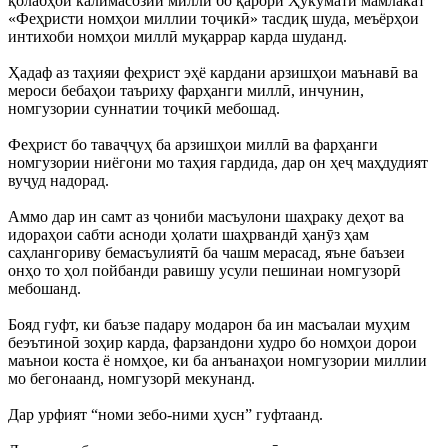
қолабҳои калимасозии миллӣ бо қарори Ҳукумати мамлакат
«Феҳристи номҳои миллии тоҷикӣ» тасдиқ шуда, меъёрҳои
интихоби номҳои миллӣ муқаррар карда шуданд.
Ҳадаф аз таҳияи феҳрист эҳё кардани арзишҳои маънавӣ ва
мероси бебаҳои таъриху фарҳанги миллӣ, инчунин,
номгузории суннатии тоҷикӣ мебошад.
Феҳрист бо таваҷҷуҳ ба арзишҳои миллӣ ва фарҳанги
номгузории ниёгони мо таҳия гардида, дар он ҳеҷ маҳдудият
вуҷуд надорад.
Аммо дар ин самт аз ҷониби масъулони шаҳраку деҳот ва
идораҳои сабти асноди ҳолати шаҳрвандӣ ҳанӯз ҳам
саҳлангориву бемасъулиятӣ ба чашм мерасад, яъне баъзеи
онҳо то ҳол пойбанди равишу усули пешинаи номгузорӣ
мебошанд.
Бояд гуфт, ки баъзе падару модарон ба ин масъалаи муҳим
беэътиноӣ зоҳир карда, фарзандони худро бо номҳои дорои
маънои коста ё номҳое, ки ба анъанаҳои номгузории миллии
мо бегонаанд, номгузорӣ мекунанд.
Дар урфият “номи зебо-ними ҳусн” гуфтаанд.