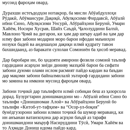
мусоид фароҳам овард.
Дурахши истеъдодҳои нотакрор, ба мисли Абӯабдуллоҳи
Рӯдакӣ, Абӯмансури Дақиқӣ, Абулқосими Фирдавсӣ, Абӯалӣ
ибни Сино, Абулқосими Унсурӣ, Абӯрайҳони Берунӣ, Умари
Хайём, Носири Хусрав, Шайх Саъдӣ, Ҷалолуддини Балхӣ,
Мавлоно Ҷомӣ ва дигарон, ки ҳам дар шеъру адаб ва ҳам дар
илму фан забони модарии моро барои ифодаи маъниҳои
нозуки бадеӣ ва андешаҳои дақиқи илмӣ қудрату тавон
бахшидаанд, аз баракати сулолаи Сомониён ба ҳисоб меравад.
Дар баробари ин, бо ҳидояти амирони фозили сомонӣ таълиф
гардидани асарҳои зиёди диниву мазҳабӣ барои ба сифати
забони дуюми олами ислом расмият пайдо кардан ва баъдан
дар мақоми забони байналмилалӣ эътироф гардидани забони
мо замина ва имкони мусоид фароҳам овард.
Забони тоҷикӣ дар таълифоти илмӣ собиқаи беш аз ҳазорсола
дорад. Бузургтарин донишмандони мо - Абӯалӣ ибни Сино бо
таълифи «Донишномаи Алоӣ» ва Абӯрайҳони Берунӣ бо
таълифи «Китоб-ут-тафҳим» ва “Осор-ул-боқия”
бунёдгузорони забони илмии тоҷикӣ ба шумор мераванд, ки
ин анъанаи ватанхоҳона дар асрҳои баъдӣ аз тарафи
донишмандони маъруф Насируддини Тӯсӣ, Умари Хайём ва
то Аҳмади Дониш идома пайдо кард.