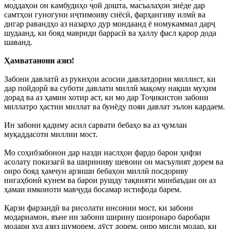
моддаҳои он камбудиҳо ҷой дошта, масъалаҳои зиёде дар
самтҳои гуногуни иҷтимоиву сиёсӣ, фарҳангиву илмӣ ва
дигар равандҳо аз назарҳо дур мондаанд ё номукаммал дарҷ
шудаанд, ки бояд мавриди баррасӣ ва ҳаллу фасл қарор дода
шаванд.
Ҳамватанони азиз!
Забони давлатӣ аз рукнҳои асосии давлатдории миллист, ки
дар пойдорӣ ва суботи давлати миллӣ мақому нақши муҳим
дорад ва аз ҳамин хотир аст, ки мо дар Тоҷикистон забони
миллатро ҳастии миллат ва бунёду пояи давлат эълон кардаем.
Ин забони қадиму асил сарвати бебаҳо ва аз ҷумлаи
муқаддасоти миллии мост.
Мо соҳибзабонон дар назди наслҳои фардо барои ҳифзи
асолату покизагӣ ва шириниву шевоии он масъулият дорем ва
онро бояд ҳамчун арзиши бебаҳои миллӣ посдориву
нигаҳбонӣ кунем ва барои рушду тақвияти минбаъдаи он аз
ҳамаи имконоти мавҷуда босамар истифода барем.
Қарзи фарзандӣ ва рисолати инсонии мост, ки забони
модариамон, яъне ин забони ширину шоиронаро баробари
модари худ азиз шуморем, дӯст дорем, онро мисли модар, ки