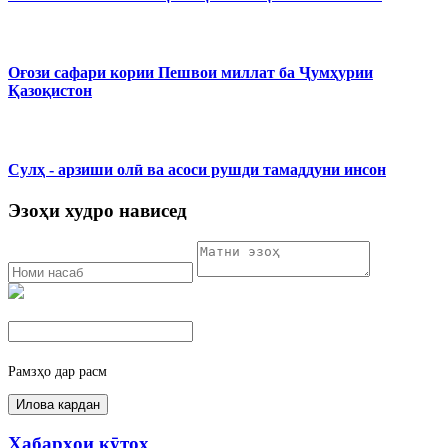
Оғози сафари кории Пешвои миллат ба Ҷумҳурии
Қазоқистон
Сулҳ - арзиши олӣ ва асоси рушди тамаддуни инсон
Эзоҳи худро нависед
Рамзҳо дар расм
Хабарҳои кӯтоҳ