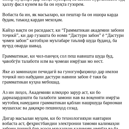
ҳаллу фасл кунем ва ба он нуқта гузорем.
Вобаста ба ин, як масъаларо, ки пештар ба он ишора карда
будам, таъкид кардан мехоҳам.
Кайҳо вақти он расидааст, ки “Грамматикаи академии забони
тоҷикӣ”, ки дар гузашта бо номи “Дастури забон” ё “Дастури
ҷомеи забон” китобҳои муътабаре таълиф шуда буданд, ба
вуҷуд оварда шавад.
Грамматикае, ки чил-панҷоҳ сол пеш навишта шуда буд,
ҷавобгӯи талаботи илм ва ҷомеаи имрӯзаи мо нест.
Яке аз заминаҳои печидагӣ ва гуногунфаҳмиҳо дар имлои
тоҷикӣ низ набудани дастури навини забон ё такя ба
грамматикаи куҳна мебошад.
Аз ин лиҳоз, Академияи илмҳоро зарур аст, ки бо
дарназардошти ба талаботи замони нав ва воқеияти имрӯза
мутобиқ намудани грамматикаи қаблан нашршуда барномаи
мушаххас ва дақиқро пешниҳод созад.
Дигар масъалаи муҳим, ки бо технологияҳои навтарин
вобаста аст, феҳристбандии электронии тамоми калимаҳои
забони тоҷикӣ бар асоси маъхазҳои қадимаву имрӯза ва ба