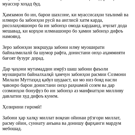
муассир хоҳад буд.
Ҳамзамон бо ин, барои шахсоне, ки муассисаҳои таълимӣ ва
илмиро ба забонҳои русӣ ва англисӣ хатм карда,
рисолаҳояшонро ба ин забонҳо омода кардаанд, иҷозат дода
мешавад, ки корҳои илмиашонро бо ҳамин забонҳо дифоъ
намоянд.
Зеро забонҳои зикршуда забони илму муоширати
байналмилалӣ ба шумор рафта, донистани онҳо аҳаммияти
бағоят бузург дорад.
Дар ҷаҳони мутамаддин имрӯз шаш забони фаъоли
муоширати байналхалқӣ ҳамчун забонҳои расмии Созмони
Милали Муттаҳид қабул шудааст, ки мо низ бояд насли
ҷавонро барои донистани онҳо раҳнамоӣ созем ва дар
созмонҳои бонуфуз бо ин забонҳо аз манфиатҳои милливу
давлатии худ дифоъ кунем.
Ҳозирини гиромӣ!
Забони ҳар халқу миллат воқеан ойинаи рӯзгори миллат,
расму ойин, суннату анъана ва донишу фарҳанги мардум
мебошад.