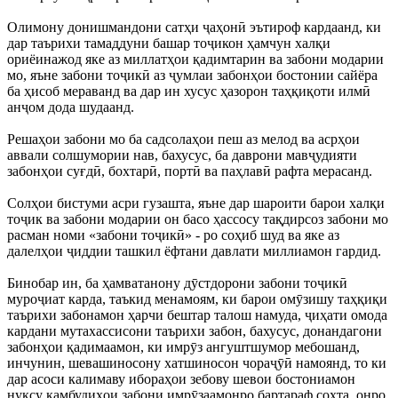
Олимону донишмандони сатҳи ҷаҳонӣ эътироф кардаанд, ки
дар таърихи тамаддуни башар тоҷикон ҳамчун халқи
ориёинажод яке аз миллатҳои қадимтарин ва забони модарии
мо, яъне забони тоҷикӣ аз ҷумлаи забонҳои бостонии сайёра
ба ҳисоб мераванд ва дар ин хусус ҳазорон таҳқиқоти илмӣ
анҷом дода шудаанд.
Решаҳои забони мо ба садсолаҳои пеш аз мелод ва асрҳои
аввали солшумории нав, бахусус, ба даврони мавҷудияти
забонҳои суғдӣ, бохтарӣ, портӣ ва паҳлавӣ рафта мерасанд.
Солҳои бистуми асри гузашта, яъне дар шароити барои халқи
тоҷик ва забони модарии он басо ҳассосу тақдирсоз забони мо
расман номи «забони тоҷикӣ» - ро соҳиб шуд ва яке аз
далелҳои ҷиддии ташкил ёфтани давлати миллиамон гардид.
Бинобар ин, ба ҳамватанону дӯстдорони забони тоҷикӣ
муроҷиат карда, таъкид менамоям, ки барои омӯзишу таҳқиқи
таърихи забонамон ҳарчи бештар талош намуда, ҷиҳати омода
кардани мутахассисони таърихи забон, бахусус, донандагони
забонҳои қадимаамон, ки имрӯз ангуштшумор мебошанд,
инчунин, шевашиносону хатшиносон чораҷӯӣ намоянд, то ки
дар асоси калимаву ибораҳои зебову шевои бостониамон
нуқсу камбудиҳои забони имрӯзаамонро бартараф сохта, онро