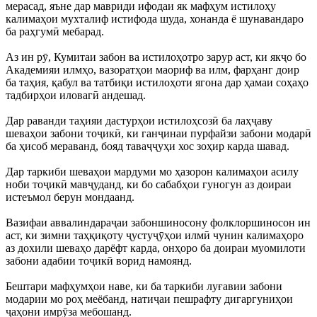
мерасад, яъне дар мавриди ифодаи як мафҳум истилоҳу
калимаҳои мухталиф истифода шуда, хонанда ё шунавандаро
ба раҳгумӣ мебарад.
Аз ин рӯ, Кумитаи забон ва истилоҳотро зарур аст, ки якҷо бо
Академияи илмҳо, вазоратҳои маориф ва илм, фарҳанг доир
ба таҳия, қабул ва татбиқи истилоҳоти ягона дар ҳамаи соҳаҳо
тадбирҳои иловагӣ андешад.
Дар раванди таҳияи дастурҳои истилоҳсозӣ ба лаҳҷаву
шеваҳои забони тоҷикӣ, ки ганҷинаи пурфайзи забони модарӣ
ба ҳисоб мераванд, бояд таваҷҷуҳи хос зоҳир карда шавад.
Дар таркиби шеваҳои мардуми мо ҳазорон калимаҳои асилу
ноби тоҷикӣ мавҷуданд, ки бо сабабҳои гуногун аз доираи
истеъмол берун мондаанд.
Вазифаи аввалиндараҷаи забоншиносону фолклоршиносон ин
аст, ки зимни таҳқиқоту ҷустуҷӯҳои илмӣ чунин калимаҳоро
аз дохили шеваҳо дарёфт карда, онҳоро ба доираи муомилоти
забони адабии тоҷикӣ ворид намоянд.
Бештари мафҳумҳои наве, ки ба таркиби луғавии забони
модарии мо роҳ меёбанд, натиҷаи пешрафту дигаргуниҳои
ҷаҳони имрӯза мебошанд.