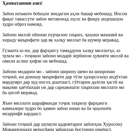
Ҳамватанони азиз!
Забон неъмати бебаҳои зиндагии аҳли башар мебошад. Инсон
фақат тавассути забон метавонад эҳсос ва фикру андешаҳои
худро иброз намояд.
Забони миллӣ ойинаи пурҷилои таърих, ҷаҳони маънавӣ ва
хираду маърифати ҳар як халқу миллат ба шумор меравад.
Гузашта аз ин, дар фарҳангу тамаддуни халқу миллатҳо, аз
ҷумла мо - тоҷикон забони модарӣ зербинои ҳувияти миллӣ ва
омили аслии ҳифзи он мебошад.
Забони модарии мо - забони ширину шево ва шоиронаи
тоҷикӣ, ки донишу маърифати дар тӯли ҳазорсолаҳо андӯхтаи
мардумро дар худ нигоҳ доштааст, гӯётарин далели ҳастӣ ва
мақоми ҳаётбахши он дар сарнавишти таърихии миллати мо
ба ҳисоб меравад.
Яъне миллати шарафманди тоҷик таъриху фарҳанги
камназири худро бо ҳамин забон иншо ва ба ҷаҳониён
муаррифӣ кардааст.
Забони тоҷикӣ дар шумули қадимтарин забонҳои Хуросону
Мовароуннаҳр меросбари забонҳои бостонии ориёист.