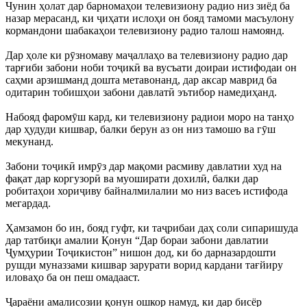
Чунин ҳолат дар барномаҳои телевизиону радио низ зиёд ба
назар мерасанд, ки ҷиҳати ислоҳи он бояд тамоми масъулону
кормандони шабакаҳои телевизиону радио талош намоянд.
Дар ҳоле ки рӯзномаву маҷаллаҳо ва телевизиону радио дар
тарғиби забони ноби тоҷикӣ ва вусъати доираи истифодаи он
саҳми арзишманд дошта метавонанд, дар аксар маврид ба
одитарин тобишҳои забони давлатӣ эътибор намедиҳанд.
Набояд фаромӯш кард, ки телевизиону радиои моро на танҳо
дар ҳудуди кишвар, балки берун аз он низ тамошо ва гӯш
мекунанд.
Забони тоҷикӣ имрӯз дар мақоми расмиву давлатии худ на
фақат дар коргузорӣ ва муоширати дохилӣ, балки дар
робитаҳои хориҷиву байналмилалии мо низ васеъ истифода
мегардад.
Ҳамзамон бо ин, бояд гуфт, ки таҷрибаи даҳ соли сипаришуда
дар татбиқи амалии Қонун “Дар бораи забони давлатии
Ҷумҳурии Тоҷикистон” нишон дод, ки бо дарназардошти
рушди муназзами кишвар зарурати ворид кардани тағйиру
иловаҳо ба он пеш омадааст.
Ҷараёни амалисозии қонун ошкор намуд, ки дар бисёр