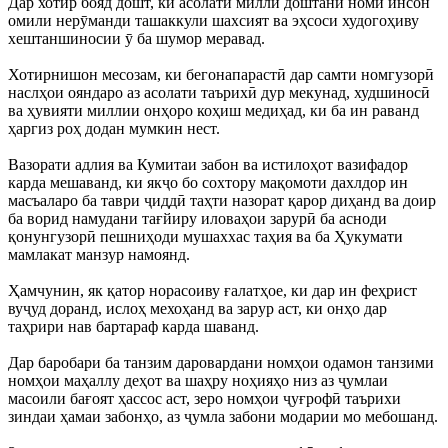
Дар хотир бояд дошт, ки асолати миллӣ доштани номи инсон
омили нерӯманди ташаккули шахсият ва эҳсоси худогоҳиву
хештаншиносии ӯ ба шумор меравад.
Хотирнишон месозам, ки бегонапарастӣ дар самти номгузорӣ
наслҳои ояндаро аз асолати таърихӣ дур мекунад, худшиносӣ
ва ҳувияти миллии онҳоро коҳиш медиҳад, ки ба ин раванд
ҳаргиз роҳ додан мумкин нест.
Вазорати адлия ва Кумитаи забон ва истилоҳот вазифадор
карда мешаванд, ки якҷо бо сохтору мақомоти дахлдор ин
масъаларо ба таври ҷиддӣ таҳти назорат қарор диҳанд ва доир
ба ворид намудани тағйиру иловаҳои зарурӣ ба асноди
қонунгузорӣ пешниҳоди мушаххас таҳия ва ба Ҳукумати
мамлакат манзур намоянд.
Ҳамчунин, як қатор норасоиву ғалатҳое, ки дар ин феҳрист
вуҷуд доранд, ислоҳ мехоҳанд ва зарур аст, ки онҳо дар
таҳрири нав бартараф карда шаванд.
Дар баробари ба танзим даровардани номҳои одамон танзими
номҳои маҳаллу деҳот ва шаҳру ноҳияҳо низ аз ҷумлаи
масоили бағоят ҳассос аст, зеро номҳои ҷуғрофӣ таърихи
зиндаи ҳамаи забонҳо, аз ҷумла забони модарии мо мебошанд.