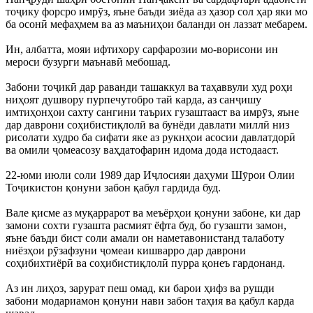
тоҷику форсро имрӯз, яъне баъди зиёда аз ҳазор сол ҳар яки мо
ба осонӣ мефаҳмем ва аз маъниҳои баланди он лаззат мебарем.
Ин, албатта, мояи ифтихору сарфарозии мо-ворисони ин
мероси бузурги маънавӣ мебошад.
Забони тоҷикӣ дар раванди ташаккул ва таҳаввули худ роҳи
ниҳоят душвору пурпечутобро тай карда, аз санҷишу
имтиҳонҳои сахту сангини таърих гузаштааст ва имрӯз, яъне
дар даврони соҳибистиқлолӣ ва бунёди давлати миллӣ низ
рисолати худро ба сифати яке аз рукнҳои асосии давлатдорӣ
ва омили ҷомеасозу ваҳдатофарин идома дода истодааст.
22-юми июли соли 1989 дар Иҷлосияи даҳуми Шӯрои Олии
Тоҷикистон қонуни забон қабул гардида буд.
Вале қисме аз муқаррарот ва меъёрҳои қонуни забоне, ки дар
замони сохти гузашта расмият ёфта буд, бо гузашти замон,
яъне баъди бист соли амали он наметавонистанд талаботу
ниёзҳои рӯзафзуни ҷомеаи кишварро дар даврони
соҳибихтиёрӣ ва соҳибистиқлолӣ пурра қонеъ гардонанд.
Аз ин лиҳоз, зарурат пеш омад, ки барои ҳифз ва рушди
забони модариамон қонуни нави забон таҳия ва қабул карда