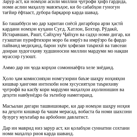
Зарур аст, ки номҳои асили миллии ҷуғрофӣ ҳифз гардида,
номи аслии маҳаллу мавзеъҳое, ки бо сабабҳои гуногун
тағйир ёфтааст, дубора барқарор карда шавад.
Бо ташаббуси мо дар харитаи сиёсӣ дигарбора арзи ҳастӣ
кардани номҳои куҳани Суғд, Хатлон, Бохтар, Рӯдакӣ,
Истаравшан, Рашт, Сайҳуну Ҷайҳун ва садҳо номи дигар, ки
гузаштаи пурифтихори моро ба имрӯз ва имрӯзро ба фардо
пайванд медиҳанд, барои эҳёи ҳофизаи таърихӣ ва тавсеаи
доираи худогоҳиву худшиносии миллии мардуми мо нақши
муассир гузошт.
Аммо дар ин ҷода корҳои сомоннаёфта хеле зиёданд.
Ҳоло ҳам комиссияҳои номгузории баъзе шаҳру ноҳияҳои
кишвар ҳангоми интихоби ном хусусиятҳои таърихиву
ҷуғрофӣ ва касбу кори мардуми маҳалҳои аҳолинишин ва
деҳоти навбунёдро ба эътибор намегиранд.
Масъалаи дигари ташвишоваре, ки дар номҳои шаҳру ноҳия
ва деҳоти кишвар ба чашм мерасад, вобаста ба номи шахсони
бузургу муътабар ва арбобони давлатист.
Дар ин маврид низ зарур аст, ки қолабҳои суннатии сохтани
номи маҳалҳо риоя карда шаванд.