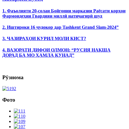
1. Фаъолияти 20-солаи Бойгонии марказии Раёсати корҳои
Фармондеҳии Гвардияи миллӣ натиҷагирӣ шуд
2. Иштироки 16 ҷудокор дар Tashkent Grand Slam-2024”
3. ҶАЗИРАҲОИ КУРИЛ МОЛИ КИСТ?
4. ВАЗОРАТИ ДИФОИ ОЛМОН: “РУСИЯ НАҚША
ДОРАД БА МО ҲАМЛА КУНАД”
Рӯзнома
Фото