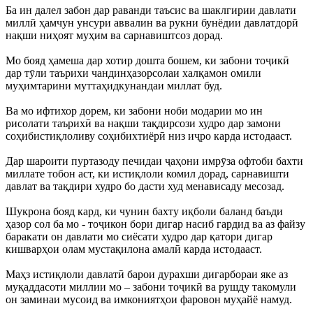
Ба ин далел забон дар раванди таъсис ва шаклгирии давлати
миллӣ ҳамчун унсури аввалин ва рукни бунёдии давлатдорӣ
нақши ниҳоят муҳим ва сарнавиштсоз дорад.
Мо бояд ҳамеша дар хотир дошта бошем, ки забони тоҷикӣ
дар тӯли таърихи чандинҳазорсолаи халқамон омили
муҳимтарини муттаҳидкунандаи миллат буд.
Ва мо ифтихор дорем, ки забони ноби модарии мо ин
рисолати таърихӣ ва нақши тақдирсози худро дар замони
соҳибистиқлоливу соҳибихтиёрӣ низ иҷро карда истодааст.
Дар шароити пуртазоду печидаи ҷаҳони имрӯза офтоби бахти
миллате тобон аст, ки истиқлоли комил дорад, сарнавишти
давлат ва тақдири худро бо дасти худ менависаду месозад.
Шукрона бояд кард, ки чунин бахту иқболи баланд баъди
ҳазор сол ба мо - тоҷикон бори дигар насиб гардид ва аз файзу
баракати он давлати мо сиёсати худро дар қатори дигар
кишварҳои олам мустақилона амалӣ карда истодааст.
Маҳз истиқлоли давлатӣ барои дурахши дигарбораи яке аз
муқаддасоти миллии мо – забони тоҷикӣ ва рушду такомули
он заминаи мусоид ва имкониятҳои фаровон муҳайё намуд.