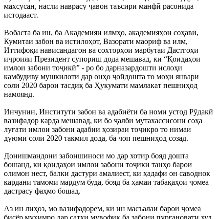
махсусан, насли наврасу ҷавон таъсири манфӣ расонида
истодааст.
Вобаста ба ин, ба Академияи илмҳо, академияҳои соҳавӣ,
Кумитаи забон ва истилоҳот, Вазорати маориф ва илм,
Иттифоқи нависандагон ва сохторҳои марбутаи Дастгоҳи
иҷроияи Президент супориш дода мешавад, ки “Қоидаҳои
имлои забони тоҷикӣ” - ро бо дарназардошти ислоҳи
камбудиву мушкилоти дар онҳо ҷойдошта то моҳи январи
соли 2020 барои тасдиқ ба Ҳукумати мамлакат пешниҳод
намоянд.
Инчунин, Институти забон ва адабиёти ба номи устод Рӯдакӣ
вазифадор карда мешавад, ки бо ҷалби мутахассисони соҳа
луғати имлои забони адабии ҳозираи тоҷикро то нимаи
дуюми соли 2020 такмил дода, ба чоп пешниҳод созад.
Донишмандони забоншиноси мо дар хотир бояд дошта
бошанд, ки қоидаҳои имлои забони тоҷикӣ танҳо барои
олимон нест, балки дастури амалиест, ки ҳадафи он саводнок
кардани тамоми мардум буда, бояд ба ҳамаи табақаҳои ҷомеа
дастрасу фаҳмо бошад.
Аз ин лиҳоз, мо вазифадорем, ки ин масъалаи барои ҷомеа
бисёр муҳимро дар сатҳи мувофиқ ба забони пурғановати худ