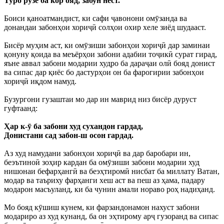
Туро рӯзе ба кор ояд, забун нест.
Боиси қаноатмандист, ки сафи ҷавонони омӯзанда ва
донандаи забонҳои хориҷӣ солҳои охир хеле зиёд шудааст.
Бисёр муҳим аст, ки омӯзиши забонҳои хориҷӣ дар заминаи
қонуну қоида ва меъёрҳои забони адабии тоҷикӣ сурат гирад,
яъне аввал забони модарии худро ба дараҷаи олӣ бояд донист
ва сипас дар қиёс бо дастурҳои он ба фарогирии забонҳои
хориҷӣ иқдом намуд.
Бузургони гузаштаи мо дар ин маврид низ бисёр дуруст
гуфтаанд:
Ҳар к-ӯ ба забони худ сухандон гардад,
Донистани сад забон-ш осон гардад.
Аз худ намудани забонҳои хориҷӣ ва дар баробари ин,
беэътиноӣ зоҳир кардан ба омӯзиши забони модарии худ
нишонаи бефарҳангӣ ва беэҳтиромӣ нисбат ба миллату Ватан,
модар ва таъриху фарҳанги хеш аст ва пеш аз ҳама, падару
модарон масъуланд, ки ба чунин амали нораво роҳ надиҳанд.
Мо бояд кӯшиш кунем, ки фарзандонамон нахуст забони
модариро аз худ кунанд, ба он эҳтирому арҷ гузоранд ва сипас