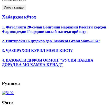
Хабарҳои кӯтоҳ
1. Фаъолияти 20-солаи Бойгонии марказии Раёсати корҳои
Фармондеҳии Гвардияи миллӣ натиҷагирӣ шуд
2. Иштироки 16 ҷудокор дар Tashkent Grand Slam-2024”
3. ҶАЗИРАҲОИ КУРИЛ МОЛИ КИСТ?
4. ВАЗОРАТИ ДИФОИ ОЛМОН: “РУСИЯ НАҚША
ДОРАД БА МО ҲАМЛА КУНАД”
Рӯзнома
Фото