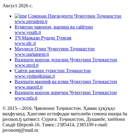
Август 2026 c.
Cомонаи Президенти Ҷумҳурии Тоҷикистон
www.president.tj
Кумитаи ҷавонон, варзиш ва сайёҳии
www.youth.tj
ТҶ Маркази Рушди Туризм
www.tdc.tj
Маҷлиси Олии Ҷумҳурии Тоҷикистон
www.parlament.tj
Вазорати корҳои дохилии Ҷумҳурии Тоҷикистон
www.mvd.tj
Сайти расмии туристии Тоҷикистон
www.visittajikistan.tj
Вазорати маориф ва илми Ҷумҳурии Тоҷикистон
www.maorif.tj
Вазорати корҳои хориҷии Ҷумҳурии Тоҷикистон
www.mfa.tj
© 2015—2016. Ҷавонони Тоҷикистон. Ҳамаи ҳуқуқҳо
маҳфузанд. Ҳангоми истифодаи матолиби сомона ишора ба
javonon.tj ҳатмист. Суроға: Тоҷикистон, Душанбе, хиёбони
Саъдӣ Шерозӣ-16. Тамос: 2385414, 2385109 e-mail:
javonontj@mail.ru