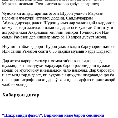
Маркази исломии Тоҷикистон қорор қабул карда шуд.
Чуноне ки аз дафтари матбуоти Шурои уламои Маркази
исломии ҷумҳурӣ иттилоъ доданд, Саидмукаррам
Абдуқодирзода, раиси Шурои уламо дар ҷаласа қайд кардааст,
ки мувофиқи далелҳои илмӣ ва дар асоси хулосаи Институти
астрофизикаи Академияи миллии илмҳои Тоҷикистон Иди
саиди Рамазон дар кишвар маҳз ба 10 апрел дуруст меояд.
Ичунин, тибқи қарори Шурои уламо вақти баргузории намози
Иди саиди Рамазон соати 6:30 дақиқа муайян карда шудааст.
Дар асоси қарори мазкур имомхатибон вазифадор карда
шудаанд, ки таваҷҷуҳи мардумро барои расонидани кумаки
моддӣ ба муҳтоҷону ниёзмандон ҷалб намоянд. Дар баробари
ин таъкид гардидааст, ки руҳониён диққати шаҳрвандонро ба
пешгирии исрофкориҳо дар рӯзҳои ид ва сарфаю сариштакорӣ
ҷалб намоянд.
Хабарҳои дигар
“Шаҳрванди фаъол”. Барномаи наве барои сокинони