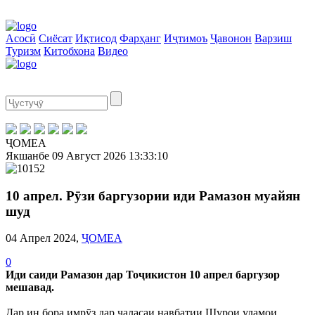
Асосӣ
Сиёсат
Иқтисод
Фарҳанг
Иҷтимоъ
Ҷавонон
Варзиш
Туризм
Китобхона
Видео
ҶОМЕА
Якшанбе
09 Август 2026
13:33:11
10 апрел. Рӯзи баргузории иди Рамазон муайян
шуд
04 Апрел 2024,
ҶОМЕА
0
Иди саиди Рамазон дар Тоҷикистон 10 апрел баргузор
мешавад.
Дар ин бора имрӯз дар ҷаласаи навбатии Шурои уламои