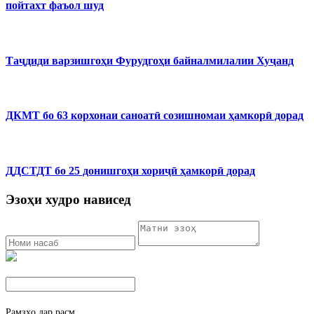
пойтахт фаъол шуд
Таҷдиди варзишгоҳи Фурудгоҳи байналмилалии Хуҷанд
ДКМТ бо 63 корхонаи саноатӣ созишномаи ҳамкорӣ дорад
ДДСТДТ бо 25 донишгоҳи хориҷӣ ҳамкорӣ дорад
Эзоҳи худро нависед
Рамзҳо дар расм