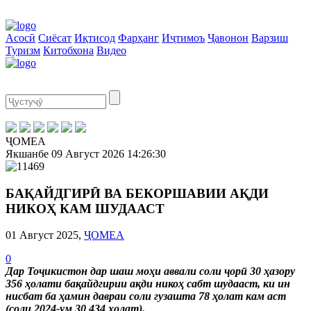
Асосӣ
Сиёсат
Иқтисод
Фарҳанг
Иҷтимоъ
Ҷавонон
Варзиш
Туризм
Китобхона
Видео
ҶОМЕА
Якшанбе
09 Август 2026
14:26:31
БАҚАЙДГИРӢ ВА БЕКОРШАВИИ АҚДИ
НИКОҲ КАМ ШУДААСТ
01 Август 2025,
ҶОМЕА
0
Дар Тоҷикистон дар шаш моҳи аввали соли ҷорӣ 30 ҳазору
356 ҳолати бақайдгирии ақди никоҳ сабт шудааст, ки ин
нисбат ба ҳамин давраи соли гузашта 78 ҳолат кам аст
(соли 2024-ум 30 434 ҳолат).