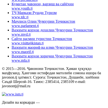
Кумитаи ҷавонон, варзиш ва сайёҳии
www.youth.tj
ТҶ Маркази Рушди Туризм
www.tdc.tj
Маҷлиси Олии Ҷумҳурии Тоҷикистон
www.parlament.tj
Вазорати корҳои дохилии Ҷумҳурии Тоҷикистон
www.mvd.tj
Сайти расмии туристии Тоҷикистон
www.visittajikistan.tj
Вазорати маориф ва илми Ҷумҳурии Тоҷикистон
www.maorif.tj
Вазорати корҳои хориҷии Ҷумҳурии Тоҷикистон
www.mfa.tj
© 2015—2016. Ҷавонони Тоҷикистон. Ҳамаи ҳуқуқҳо
маҳфузанд. Ҳангоми истифодаи матолиби сомона ишора ба
javonon.tj ҳатмист. Суроға: Тоҷикистон, Душанбе, хиёбони
Саъдӣ Шерозӣ-16. Тамос: 2385414, 2385109 e-mail:
javonontj@mail.ru
Дизайн ва коркарди —