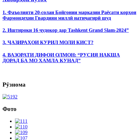
1. Фаъолияти 20-солаи Бойгонии марказии Раёсати корҳои
Фармондеҳии Гвардияи миллӣ натиҷагирӣ шуд
2. Иштироки 16 ҷудокор дар Tashkent Grand Slam-2024”
3. ҶАЗИРАҲОИ КУРИЛ МОЛИ КИСТ?
4. ВАЗОРАТИ ДИФОИ ОЛМОН: “РУСИЯ НАҚША
ДОРАД БА МО ҲАМЛА КУНАД”
Рӯзнома
Фото