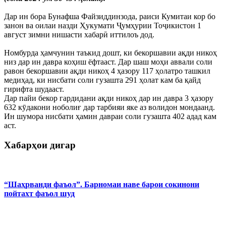
Дар ин бора Бунафша Файзиддинзода, раиси Кумитаи кор бо
занон ва оилаи назди Ҳукумати Ҷумҳурии Тоҷикистон 1
август зимни нишасти хабарӣ иттилоъ дод.
Номбурда ҳамчунин таъкид дошт, ки бекоршавии ақди никоҳ
низ дар ин давра коҳиш ёфтааст. Дар шаш моҳи аввали соли
равон бекоршавии ақди никоҳ 4 ҳазору 117 ҳолатро ташкил
медиҳад, ки нисбати соли гузашта 291 ҳолат кам ба қайд
гирифта шудааст.
Дар пайи бекор гардидани ақди никоҳ дар ин давра 3 ҳазору
632 кӯдакони ноболиғ дар тарбияи яке аз волидон мондаанд.
Ин шумора нисбати ҳамин давраи соли гузашта 402 адад кам
аст.
Хабарҳои дигар
“Шаҳрванди фаъол”. Барномаи наве барои сокинони
пойтахт фаъол шуд