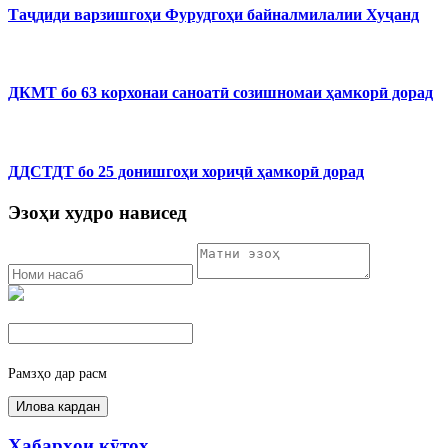
Таҷдиди варзишгоҳи Фурудгоҳи байналмилалии Хуҷанд
ДКМТ бо 63 корхонаи саноатӣ созишномаи ҳамкорӣ дорад
ДДСТДТ бо 25 донишгоҳи хориҷӣ ҳамкорӣ дорад
Эзоҳи худро нависед
Рамзҳо дар расм
Хабарҳои кӯтоҳ