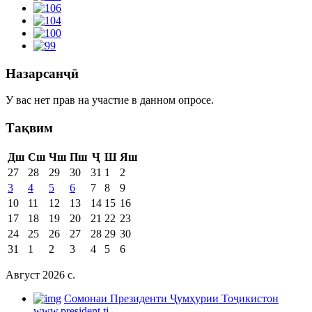
Назарсанҷӣ
У вас нет прав на участие в данном опросе.
Тақвим
Дш
Сш
Чш
Пш
Ҷ
Ш
Яш
27
28
29
30
31
1
2
3
4
5
6
7
8
9
10
11
12
13
14
15
16
17
18
19
20
21
22
23
24
25
26
27
28
29
30
31
1
2
3
4
5
6
Август 2026 c.
Cомонаи Президенти Ҷумҳурии Тоҷикистон
www.president.tj