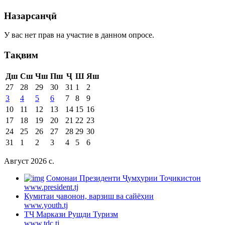
Назарсанҷӣ
У вас нет прав на участие в данном опросе.
Тақвим
Дш
Сш
Чш
Пш
Ҷ
Ш
Яш
27
28
29
30
31
1
2
3
4
5
6
7
8
9
10
11
12
13
14
15
16
17
18
19
20
21
22
23
24
25
26
27
28
29
30
31
1
2
3
4
5
6
Август 2026 c.
Cомонаи Президенти Ҷумҳурии Тоҷикистон
www.president.tj
Кумитаи ҷавонон, варзиш ва сайёҳии
www.youth.tj
ТҶ Маркази Рушди Туризм
www.tdc.tj