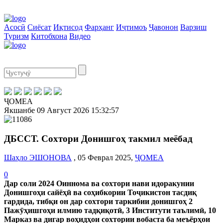
Асосӣ
Сиёсат
Иқтисод
Фарҳанг
Иҷтимоъ
Ҷавонон
Варзиш
Туризм
Китобхона
Видео
ҶОМЕА
Якшанбе
09 Август 2026
15:32:58
ДБССТ. Сохтори Донишгоҳ такмил меёбад
Шаҳло ЭШОНОВА
, 05 Феврал 2025,
ҶОМЕА
0
Дар соли 2024 Оиннома ва сохтори нави идоракунии
Донишгоҳи сайёҳӣ ва соҳибкории Тоҷикистон тасдиқ
гардида, тибқи он дар сохтори таркибии донишгоҳ 2
Пажӯҳишгоҳи илмию тадқиқотӣ, 3 Институти таълимӣ, 10
Марказ ва дигар воҳидҳои сохтории вобаста ба меъёрҳои