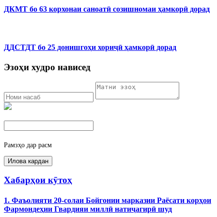
ДКМТ бо 63 корхонаи саноатӣ созишномаи ҳамкорӣ дорад
ДДСТДТ бо 25 донишгоҳи хориҷӣ ҳамкорӣ дорад
Эзоҳи худро нависед
Рамзҳо дар расм
Хабарҳои кӯтоҳ
1. Фаъолияти 20-солаи Бойгонии марказии Раёсати корҳои
Фармондеҳии Гвардияи миллӣ натиҷагирӣ шуд