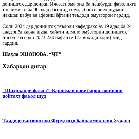
донишгоҳ дар доираи Иҷозатнома оид ба пешбурди фаъолияти
таълимӣ то ба 96 адад расонида шуда, боиси зиёд шудани
нақшаи қабул ва афзоиш ёфтани теъдоди омӯзгорон гардид.
Соли 2024 дар донишгоҳ теъдоди кафедраҳо аз 19 адад ба 24
адад зиёд карда шуда, ҳайати илмию омӯзгории донишгоҳ
нисбат ба соли 2023 224 нафар (ё 172 воҳиди корӣ) зиёд
гардид.
Шаҳло ЭШОНОВА, “ҶТ”
Хабарҳои дигар
“Шаҳрванди фаъол”. Барномаи наве барои сокинони
пойтахт фаъол шуд
Таҷдиди варзишгоҳи Фурудгоҳи байналмилалии Хуҷанд