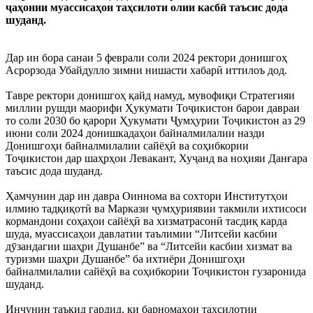
ҷаҳонии муассисаҳои таҳсилоти олии касбӣ таъсис дода
шуданд.
Дар ин бора санаи 5 феврали соли 2024 ректори донишгоҳ
Асрорзода Убайдулло зимни нишасти хабарӣ иттилоъ дод.
Тавре ректори донишгоҳ қайд намуд, мувофиқи Стратегияи
миллии рушди маорифи Ҳукумати Тоҷикистон барои давраи
то соли 2030 бо қарори Ҳукумати Ҷумҳурии Тоҷикистон аз 29
июни соли 2024 донишкадаҳои байналмилалии назди
Донишгоҳи байналмилалии сайёҳӣ ва соҳибкории
Тоҷикистон дар шаҳрҳои Левакант, Хуҷанд ва ноҳияи Данғара
таъсис дода шуданд.
Ҳамчунин дар ин давра Оиннома ва сохтори Институтҳои
илмию тадқиқотӣ ва Маркази ҷумҳуриявии такмили ихтисоси
кормандони соҳаҳои сайёҳӣ ва хизматрасонӣ тасдиқ карда
шуда, муассисаҳои давлатии таълимии “Литсейи касбии
дӯзандагии шаҳри Душанбе” ва “Литсейи касбии хизмат ва
туризми шаҳри Душанбе” ба ихтиёри Донишгоҳи
байналмилалии сайёҳӣ ва соҳибкории Тоҷикистон гузаронида
шуданд.
Инчунин таъкид гардид, ки барномаҳои таҳсилотии