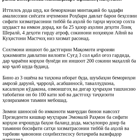
Иттилоъ дода шуд, ки беморхонаи минтақавӣ бо ҳадафи
амалисозии сиёсати иҷтимоии Роҳбари давлат барои беҳсозии
сифати хизматрасонии тиббӣ ба аҳолӣ бо тарҳи муосир сохта
шудааст ва имкон дорад, ки ба 25 ҳазор аҳолии деҳоти Лоиқ
Шералӣ, 4 деҳоти гирду атроф, сокинони ноҳияҳои Айнӣ ва
Куҳистони Мастчоҳ низ хизмат расонад.
Сохтмони иншоот бо дастгирии Мақомоти иҷроияи
ҳокимияти давлатии вилояти Суғд 3 сол қабл оғоз гардида,
дар ҷараёни корҳои бунёди ин иншоот 200 сокини маҳаллӣ ба
кор ҷалб шуда буданд.
Бино аз 3 ошёна ва таҳхона иборат буда, шуъбаҳои бемориҳои
амрозӣ дарунӣ, ҷарроҳӣ, асабшиносӣ, таваллудхона,
касалиҳои кӯдакона, озмоишгоҳ ва дигар ҳуҷраҳои ташхисию
табобатии он бо 100 кати хоб ва дастгоҳу таҷҳизоти
ҳозиразамон таъмин мебошад.
Зимни шиносоӣ бо имконоти мавҷудаи бинои навсохт
Президенти кишвар муҳтарам Эмомалӣ Раҳмон ба сифати
корҳои иҷрошуда баҳои баланд дода, масъулонро доир ба
таъмини босифати сатҳи хизматрасонии тиббӣ ба аҳолӣ ва
тарбияи ҷавонони соҳибихтисосу ботаҷриба вазифадор
намуданд.