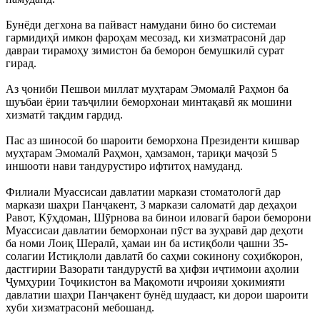
Бунёди дегхона ва пайваст намудани бино бо системаи
гармидиҳӣ имкон фароҳам месозад, ки хизматрасонӣ дар
давраи тирамоҳу зимистон ба беморон бемушкилӣ сурат
гирад.
Аз ҷониби Пешвои миллат муҳтарам Эмомалӣ Раҳмон ба
шуъбаи ёрии таъҷилии беморхонаи минтақавӣ як мошини
хизматӣ тақдим гардид.
Пас аз шиносоӣ бо шароити беморхона Президенти кишвар
муҳтарам Эмомалӣ Раҳмон, ҳамзамон, тариқи маҷозӣ 5
иншооти нави тандурустиро ифтитоҳ намуданд.
Филиали Муассисаи давлатии маркази стоматологӣ дар
маркази шаҳри Панҷакент, 3 маркази саломатӣ дар деҳаҳои
Равот, Кӯҳдоман, Шӯрнова ва бинои иловагӣ барои беморони
Муассисаи давлатии беморхонаи пӯст ва зуҳравӣ дар деҳоти
ба номи Лоиқ Шералӣ, ҳамаи ин ба истиқболи ҷашни 35-
солагии Истиқлоли давлатӣ бо саҳми сокинону соҳибкорон,
дастгирии Вазорати тандурустӣ ва ҳифзи иҷтимоии аҳолии
Ҷумҳурии Тоҷикистон ва Мақомоти иҷроияи ҳокимияти
давлатии шаҳри Панҷакент бунёд шудааст, ки дорои шароити
хуби хизматрасонӣ мебошанд.