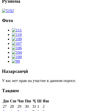
Рӯзнома
Фото
Назарсанҷӣ
У вас нет прав на участие в данном опросе.
Тақвим
Дш
Сш
Чш
Пш
Ҷ
Ш
Яш
27
28
29
30
31
1
2