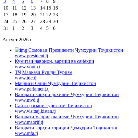
3
4
5
6
7
8
9
10
11
12
13
14
15
16
17
18
19
20
21
22
23
24
25
26
27
28
29
30
31
1
2
3
4
5
6
Август 2026 c.
Cомонаи Президенти Ҷумҳурии Тоҷикистон
www.president.tj
Кумитаи ҷавонон, варзиш ва сайёҳии
www.youth.tj
ТҶ Маркази Рушди Туризм
www.tdc.tj
Маҷлиси Олии Ҷумҳурии Тоҷикистон
www.parlament.tj
Вазорати корҳои дохилии Ҷумҳурии Тоҷикистон
www.mvd.tj
Сайти расмии туристии Тоҷикистон
www.visittajikistan.tj
Вазорати маориф ва илми Ҷумҳурии Тоҷикистон
www.maorif.tj
Вазорати корҳои хориҷии Ҷумҳурии Тоҷикистон
www.mfa.tj