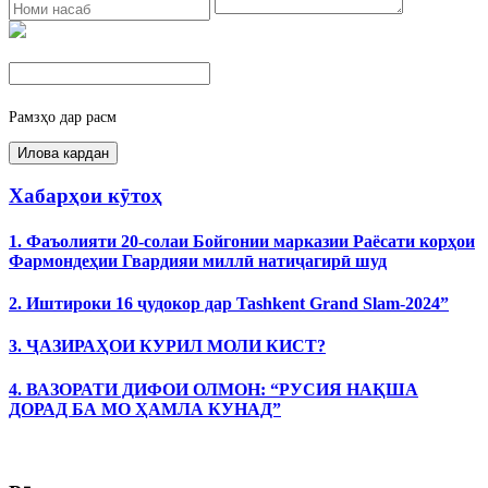
Рамзҳо дар расм
Хабарҳои кӯтоҳ
1. Фаъолияти 20-солаи Бойгонии марказии Раёсати корҳои
Фармондеҳии Гвардияи миллӣ натиҷагирӣ шуд
2. Иштироки 16 ҷудокор дар Tashkent Grand Slam-2024”
3. ҶАЗИРАҲОИ КУРИЛ МОЛИ КИСТ?
4. ВАЗОРАТИ ДИФОИ ОЛМОН: “РУСИЯ НАҚША
ДОРАД БА МО ҲАМЛА КУНАД”