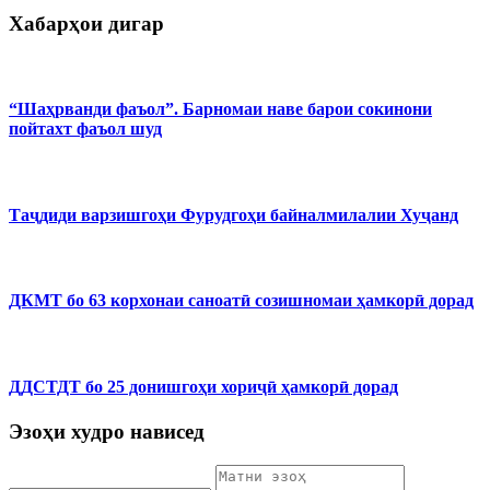
Хабарҳои дигар
“Шаҳрванди фаъол”. Барномаи наве барои сокинони
пойтахт фаъол шуд
Таҷдиди варзишгоҳи Фурудгоҳи байналмилалии Хуҷанд
ДКМТ бо 63 корхонаи саноатӣ созишномаи ҳамкорӣ дорад
ДДСТДТ бо 25 донишгоҳи хориҷӣ ҳамкорӣ дорад
Эзоҳи худро нависед