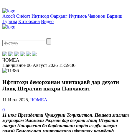
Асосӣ
Сиёсат
Иқтисод
Фарҳанг
Иҷтимоъ
Ҷавонон
Варзиш
Туризм
Китобхона
Видео
ҶОМЕА
Панҷшанбе
06 Август 2026
15:59:37
Ифтитоҳи беморхонаи минтақавӣ дар деҳоти
Лоиқ Шералии шаҳри Панҷакент
11 Июл 2025,
ҶОМЕА
0
11 июл Президенти Ҷумҳурии Тоҷикистон, Пешвои миллат
муҳтарам Эмомалӣ Раҳмон дар деҳоти Лоиқ Шералии
шаҳри Панҷакент бо бардоштани парда аз рӯи лавҳаи
рамзӣ Беморхонаи минтақавиро ифтитоҳ намуданд.