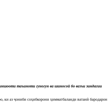
ншооти таъиноти гуногун ва шиносоӣ бо вазъи зиндагии
о, ки аз ҷониби соҳибкорони ҳимматбаланди ватанӣ бародарон