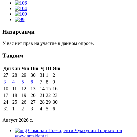
Назарсанҷӣ
У вас нет прав на участие в данном опросе.
Тақвим
Дш
Сш
Чш
Пш
Ҷ
Ш
Яш
27
28
29
30
31
1
2
3
4
5
6
7
8
9
10
11
12
13
14
15
16
17
18
19
20
21
22
23
24
25
26
27
28
29
30
31
1
2
3
4
5
6
Август 2026 c.
Cомонаи Президенти Ҷумҳурии Тоҷикистон
www.president.tj