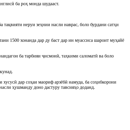
англисӣ ба роҳ монда шудааст.
 тақвияти неруи зеҳнии насли наврас, боло бурдани сатҳи
ани 1500 хонанда дар ду баст дар ин муассиса шароит муҳайё
нандагон ба тарбияи ҷисмонӣ, таҳкими саломатӣ ва боло
кунад.
хусусӣ дар соҳаи маориф арзёбӣ намуда, ба соҳибкорони
насли ҳушманду доно дастуру тавсияҳо доданд.