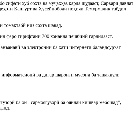
о сифати хуб сохта ва муҷаҳҳаз карда шудааст, Сарвари давлат
деҳоти Кангурт ва Ҳусейнободи ноҳияи Темурмалик табдил
и томактабӣ низ сохта шавад.
ил фаро гирифтани 700 хонанда пешбинӣ гардидааст.
 анъанавӣ ва электронии ба хати интернети баландсуръат
яи информатсионӣ ва дигар шароити мусоид ба ташаккули
гузорӣ ба он - сармоягузорӣ ба ояндаи кишвар мебошад”,
данд.