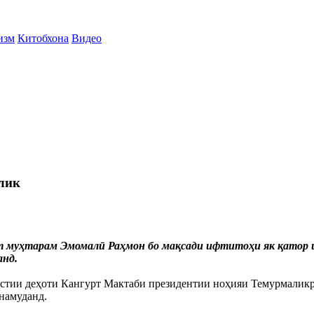
изм
Китобхона
Видео
лик
 муҳтарам Эмомалӣ Раҳмон бо мақсади ифтитоҳи як қатор и
анд.
ӯстии деҳоти Кангурт Мактаби президентии ноҳияи Темурмаликр
намуданд.