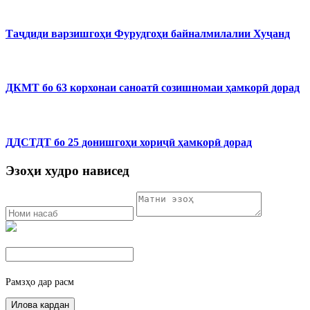
Таҷдиди варзишгоҳи Фурудгоҳи байналмилалии Хуҷанд
ДКМТ бо 63 корхонаи саноатӣ созишномаи ҳамкорӣ дорад
ДДСТДТ бо 25 донишгоҳи хориҷӣ ҳамкорӣ дорад
Эзоҳи худро нависед
Рамзҳо дар расм