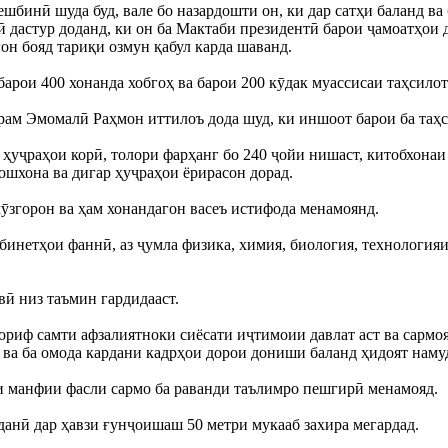
инӣ шуда буд, вале бо назардошти он, ки дар сатҳи баланд ва б
дастур доданд, ки он ба Мактаби президентӣ барои ҷамоатҳои 
он бояд тариқи озмун қабул карда шаванд.
арои 400 хонанда хобгоҳ ва барои 200 кӯдак муассисаи таҳсилот
ам Эмомалӣ Раҳмон иттилоъ дода шуд, ки иншоот барои ба таҳс
 ҳуҷраҳои корӣ, толори фарҳанг бо 240 ҷойи нишаст, китобхонаи
ошхона ва дигар ҳуҷраҳои ёрирасон дорад.
мӯзгорон ва ҳам хонандагон васеъ истифода менамоянд.
абинетҳои фаннӣ, аз ҷумла физика, химия, биология, технологи
ӣ низ таъмин гардидааст.
риф самти афзалиятноки сиёсати иҷтимоии давлат аст ва сармоя
ва ба омода кардани кадрҳои дорои дониши баланд ҳидоят наму
 манфии фасли сармо ба раванди таълимро пешгирӣ менамояд.
данӣ дар ҳавзи ғунҷоишаш 50 метри мукааб захира мегардад.