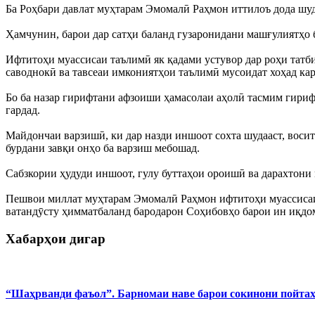
Ба Роҳбари давлат муҳтарам Эмомалӣ Раҳмон иттилоъ дода шуд, 
Ҳамчунин, барои дар сатҳи баланд гузаронидани машғулиятҳо б
Ифтитоҳи муассисаи таълимӣ як қадами устувор дар роҳи татби
саводнокӣ ва тавсеаи имкониятҳои таълимӣ мусоидат хоҳад кар
Бо ба назар гирифтани афзоиши ҳамасолаи аҳолӣ тасмим гирифт
гардад.
Майдончаи варзишӣ, ки дар назди иншоот сохта шудааст, восит
бурдани завқи онҳо ба варзиш мебошад.
Сабзкории ҳудуди иншоот, гулу буттаҳои ороишӣ ва дарахтони 
Пешвои миллат муҳтарам Эмомалӣ Раҳмон ифтитоҳи муассисаи 
ватандӯсту ҳимматбаланд бародарон Соҳибовҳо барои ин иқдом
Хабарҳои дигар
“Шаҳрванди фаъол”. Барномаи наве барои сокинони пойта