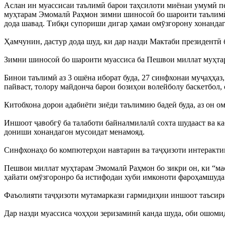
Аслан ин муассисаи таълимӣ барои таҳсилоти миёнаи умумӣ пешб
муҳтарам Эмомалӣ Раҳмон зимни шиносоӣ бо шароити таълимӣ 
дода шавад. Тибқи супориши дигар ҳамаи омӯзгорону хонандаг
Ҳамчунин, дастур дода шуд, ки дар назди Мактаби президентӣ б
Зимни шиносоӣ бо шароити муассиса ба Пешвои миллат муҳтар
Бинои таълимӣ аз 3 ошёна иборат буда, 27 синфхонаи муҷаҳҳаз,
пайваст, толору майдонча барои бозиҳои волейболу баскетбол, 
Китобхона дорои адабиёти зиёди таълимию бадеӣ буда, аз он о
Иншоот ҷавобгӯ ба талаботи байналмилалӣ сохта шудааст ва к
дониши хонандагон мусоидат менамояд.
Синфхонаҳо бо компютерҳои навтарин ва таҷҳизоти интерактив
Пешвои миллат муҳтарам Эмомалӣ Раҳмон бо зикри он, ки “мао
ҳайати омӯзгоронро ба истифодаи хуби имконоти фароҳамшуда 
Фаъолияти таҷҳизоти мутамаркази гармидиҳии иншоот таъсири
Дар назди муассиса чоҳҳои зеризаминӣ канда шуда, оби ошоми