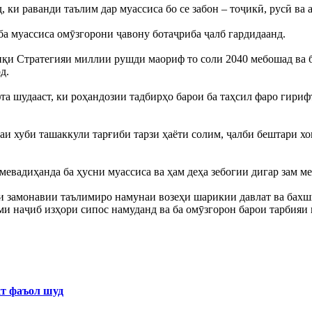
ки раванди таълим дар муассиса бо се забон – тоҷикӣ, русӣ ва 
а муассиса омӯзгорони ҷавону ботаҷриба ҷалб гардидаанд.
қи Стратегияи миллии рушди маориф то соли 2040 мебошад ва ба
д.
а шудааст, ки роҳандозии тадбирҳо барои ба таҳсил фаро гирифт
аи хуби ташаккули тарғиби тарзи ҳаёти солим, ҷалби бештари хо
мевадиҳанда ба ҳусни муассиса ва ҳам деҳа зебогии дигар зам ме
замонавии таълимиро намунаи возеҳи шарикии давлат ва бахши 
и наҷиб изҳори сипос намуданд ва ба омӯзгорон барои тарбияи 
хт фаъол шуд