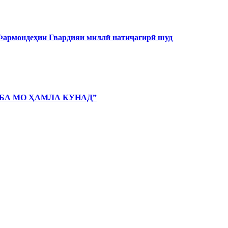
 Фармондеҳии Гвардияи миллӣ натиҷагирӣ шуд
 БА МО ҲАМЛА КУНАД”