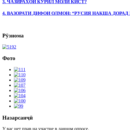
3. ҶАЗИРАҲОИ КУРИЛ МОЛИ КИСТ?
4. ВАЗОРАТИ ДИФОИ ОЛМОН: “РУСИЯ НАҚША ДОРАД
Рӯзнома
Фото
Назарсанҷӣ
У вас нет прав на участие в данном опросе.