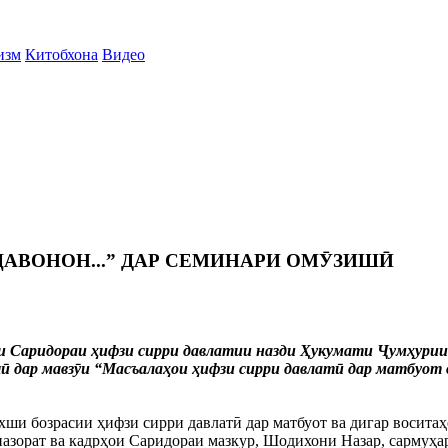
изм
Китобхона
Видео
АВОНОН...” ДАР СЕМИНАРИ ОМӮЗИШӢ
би Саридораи ҳифзи сирри давлатии назди Ҳукумати Ҷумҳурии
ӣ дар мавзӯи “Масъалаҳои ҳифзи сирри давлатӣ дар матбуот 
и бозрасии ҳифзи сирри давлатӣ дар матбуот ва дигар воситаҳ
назорат ва кадрҳои Саридораи мазкур, Шодихони Назар, сармуҳ