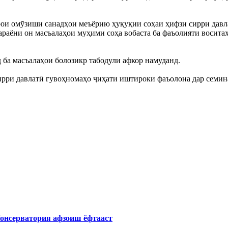
ои омӯзиши санадҳои меъёрию ҳуқуқии соҳаи ҳифзи сирри давла
ҷараёни он масъалаҳои муҳими соҳа вобаста ба фаъолияти восит
 ба масъалаҳои болозикр табодули афкор намуданд.
ирри давлатӣ гувоҳномаҳо ҷиҳати иштироки фаъолона дар семин
Консерватория афзоиш ёфтааст