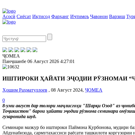
Асосӣ
Сиёсат
Иқтисод
Фарҳанг
Иҷтимоъ
Ҷавонон
Варзиш
Тур
ҶОМЕА
Панҷшанбе
06 Август 2026
4:27:02
ИШТИРОКИ ҲАЙАТИ ЭҶОДИИ РӮЗНОМАИ “Ҷ
Ҳошим Раҳматуллоев
, 08 Август 2024,
ҶОМЕА
0
8-уми август дар толори маҷлисгоҳи "Шарқи Озод" аз ҷони
Тоҷикистон" барои ҳайати эҷодии рӯзнома семинари омӯзиш
гузаронида шуд.
Семинари мазкур бо иштироки Паймона Қурбонова, мудири бахш
Абдунабизода, сармутахассиси раёсати ташкилоти коргузории 