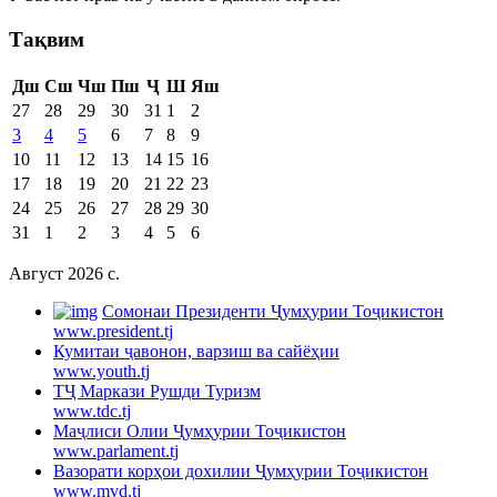
Тақвим
Дш
Сш
Чш
Пш
Ҷ
Ш
Яш
27
28
29
30
31
1
2
3
4
5
6
7
8
9
10
11
12
13
14
15
16
17
18
19
20
21
22
23
24
25
26
27
28
29
30
31
1
2
3
4
5
6
Август 2026 c.
Cомонаи Президенти Ҷумҳурии Тоҷикистон
www.president.tj
Кумитаи ҷавонон, варзиш ва сайёҳии
www.youth.tj
ТҶ Маркази Рушди Туризм
www.tdc.tj
Маҷлиси Олии Ҷумҳурии Тоҷикистон
www.parlament.tj
Вазорати корҳои дохилии Ҷумҳурии Тоҷикистон
www.mvd.tj