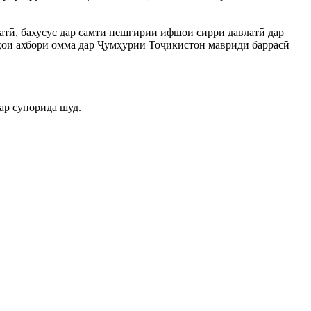
тӣ, бахусус дар самти пешгирии ифшои сирри давлатӣ дар
аҳои ахбори омма дар Ҷумҳурии Тоҷикистон мавриди баррасӣ
ар супорида шуд.