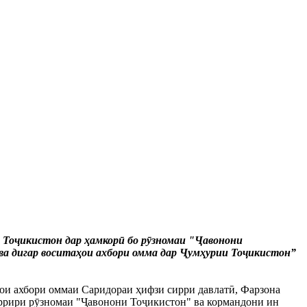
 Тоҷикистон дар ҳамкорӣ бо рӯзномаи "Ҷавонони
ва дигар воситаҳои ахбори омма дар Ҷумҳурии Тоҷикистон”
ои ахбори оммаи Саридораи ҳифзи сирри давлатӣ, Фарзона
аррири рӯзномаи "Ҷавонони Тоҷикистон" ва кормандони ин