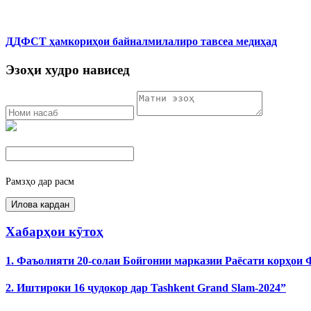
ДДФСТ ҳамкориҳои байналмилалиро тавсеа медиҳад
Эзоҳи худро нависед
Рамзҳо дар расм
Хабарҳои кӯтоҳ
1. Фаъолияти 20-солаи Бойгонии марказии Раёсати корҳои
2. Иштироки 16 ҷудокор дар Tashkent Grand Slam-2024”