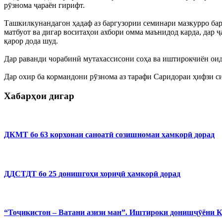
рӯзнома ҷараён гирифт.
Ташкилкунандагон ҳадаф аз баргузории семинари мазкурро бар
матбуот ва дигар воситаҳои ахбори омма маънидод карда, дар 
қарор дода шуд.
Дар раванди чорабинӣ мутахассисони соҳа ва иштирокчиён оид
Дар охир ба кормандони рӯзнома аз тарафи Саридораи ҳифзи с
Хабарҳои дигар
ДКМТ бо 63 корхонаи саноатӣ созишномаи ҳамкорӣ дорад
ДДСТДТ бо 25 донишгоҳи хориҷӣ ҳамкорӣ дорад
“Тоҷикистон – Ватани азизи ман”. Иштироки донишҷӯёни 