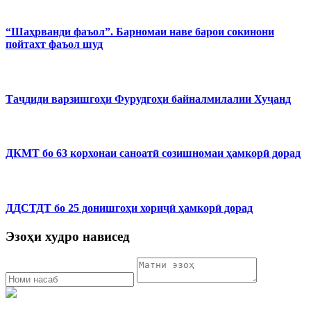
“Шаҳрванди фаъол”. Барномаи наве барои сокинони
пойтахт фаъол шуд
Таҷдиди варзишгоҳи Фурудгоҳи байналмилалии Хуҷанд
ДКМТ бо 63 корхонаи саноатӣ созишномаи ҳамкорӣ дорад
ДДСТДТ бо 25 донишгоҳи хориҷӣ ҳамкорӣ дорад
Эзоҳи худро нависед