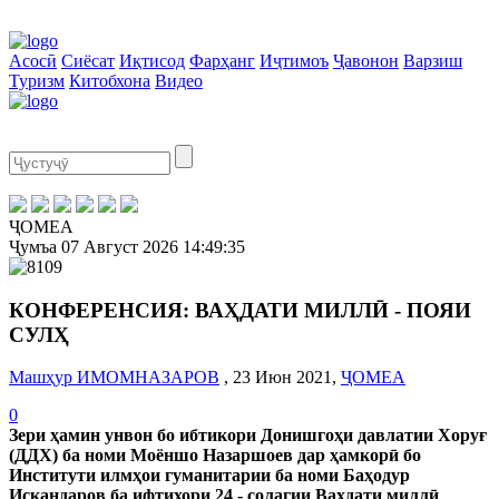
Асосӣ
Сиёсат
Иқтисод
Фарҳанг
Иҷтимоъ
Ҷавонон
Варзиш
Туризм
Китобхона
Видео
ҶОМЕА
Ҷумъа
07 Август 2026
14:49:36
КОНФЕРЕНСИЯ: ВАҲДАТИ МИЛЛӢ - ПОЯИ
СУЛҲ
Машҳур ИМОМНАЗАРОВ
, 23 Июн 2021,
ҶОМЕА
0
Зери ҳамин унвон бо ибтикори Донишгоҳи давлатии Хоруғ
(ДДХ) ба номи Моёншо Назаршоев дар ҳамкорӣ бо
Институти илмҳои гуманитарии ба номи Баҳодур
Искандаров ба ифтихори 24 - солагии Ваҳдати миллӣ