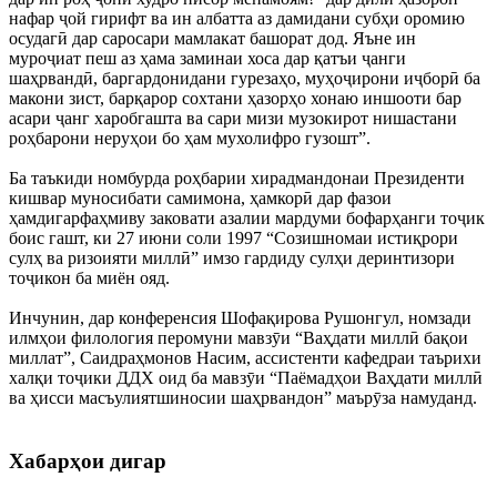
нафар ҷой гирифт ва ин албатта аз дамидани субҳи оромию
осудагӣ дар саросари мамлакат башорат дод. Яъне ин
муроҷиат пеш аз ҳама заминаи хоса дар қатъи ҷанги
шаҳрвандӣ, баргардонидани гурезаҳо, муҳоҷирони иҷборӣ ба
макони зист, барқарор сохтани ҳазорҳо хонаю иншооти бар
асари ҷанг харобгашта ва сари мизи музокирот нишастани
роҳбарони неруҳои бо ҳам мухолифро гузошт”.
Ба таъкиди номбурда роҳбарии хирадмандонаи Президенти
кишвар муносибати самимона, ҳамкорӣ дар фазои
ҳамдигарфаҳмиву заковати азалии мардуми бофарҳанги тоҷик
боис гашт, ки 27 июни соли 1997 “Созишномаи истиқрори
сулҳ ва ризоияти миллӣ” имзо гардиду сулҳи деринтизори
тоҷикон ба миён ояд.
Инчунин, дар конференсия Шофақирова Рушонгул, номзади
илмҳои филология перомуни мавзӯи “Ваҳдати миллӣ бақои
миллат”, Саидраҳмонов Насим, ассистенти кафедраи таърихи
халқи тоҷики ДДХ оид ба мавзӯи “Паёмадҳои Ваҳдати миллӣ
ва ҳисси масъулиятшиносии шаҳрвандон” маърӯза намуданд.
Хабарҳои дигар