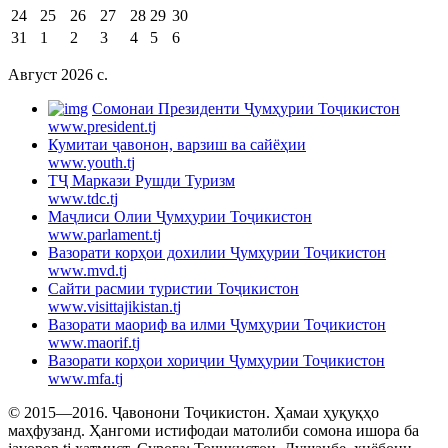
24
25
26
27
28
29
30
31
1
2
3
4
5
6
Август 2026 c.
Cомонаи Президенти Ҷумҳурии Тоҷикистон
www.president.tj
Кумитаи ҷавонон, варзиш ва сайёҳии
www.youth.tj
ТҶ Маркази Рушди Туризм
www.tdc.tj
Маҷлиси Олии Ҷумҳурии Тоҷикистон
www.parlament.tj
Вазорати корҳои дохилии Ҷумҳурии Тоҷикистон
www.mvd.tj
Сайти расмии туристии Тоҷикистон
www.visittajikistan.tj
Вазорати маориф ва илми Ҷумҳурии Тоҷикистон
www.maorif.tj
Вазорати корҳои хориҷии Ҷумҳурии Тоҷикистон
www.mfa.tj
© 2015—2016. Ҷавонони Тоҷикистон. Ҳамаи ҳуқуқҳо
маҳфузанд. Ҳангоми истифодаи матолиби сомона ишора ба