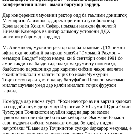
конференсияи илмӣ - амалӣ баргузор гардид.
Дар конференсия муовини ректор оид ба таълими донишгоҳ
Мамадризо Алимшоев, директори институти болозикр
Қаландариён Ҳоким Сафар, номзади илмҳои филологӣ
Ниёзалӣ Қамбаров ва дигар олимону устодони ДДХ
иштироку баромад. карданд.
М. Алимшоев, муовини ректор оид ба таълими ДДХ зимни
ифтитоҳи чорабинӣ ва ироаи мавзӯи “Эмомалӣ Раҳмон –
меъмори Ваҳдат” иброз намуд, ки 9 сентябри соли 1991 бо
амри тақдир ва баъди садсолаҳо маҳрумияту нокомиҳо,
бадбахтию парешониҳо дар харитаи сиёсии ҷаҳон давлати
соҳибистиқлоли миллати тоҷик бо номи Ҷумҳурии
Тоҷикистон арзи ҳастӣ карду ба туфайли Пешвои муаззами
миллат шӯълаи умед дар қалби миллати тоҷик фурузон
гардид.
Номбурда дар идома гуфт: “Роҳи наҷотро аз ин вартаи ҳалокат
ва гирдоби ноумедиҳо маҳз Иҷлосияи ХVI - уми Шӯрои Олии
Ҷумҳурии Тоҷикистон муайян кард ва дар он замон
ҷавонмарди олитаборе бо исми мубораки Эмомалӣ Раҳмон
сари қудрати сиёсии мамлакат омада, бо ҳарфу нидои
наҷотбахш “Ё ман дар Тоҷикистон сулҳро барқарор мекунам, ё
дар ин роҳ ҷони худро нисор менамоям!” дар дили ҳазорон