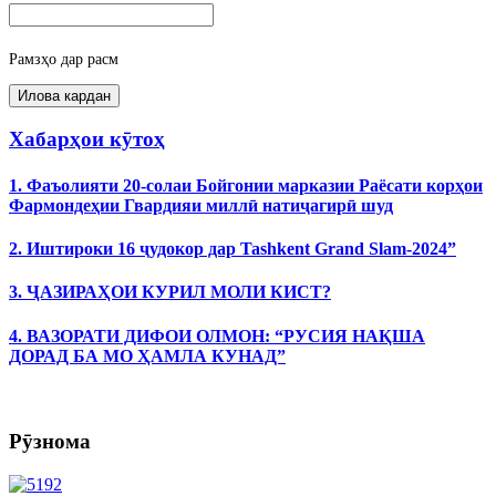
Рамзҳо дар расм
Хабарҳои кӯтоҳ
1. Фаъолияти 20-солаи Бойгонии марказии Раёсати корҳои
Фармондеҳии Гвардияи миллӣ натиҷагирӣ шуд
2. Иштироки 16 ҷудокор дар Tashkent Grand Slam-2024”
3. ҶАЗИРАҲОИ КУРИЛ МОЛИ КИСТ?
4. ВАЗОРАТИ ДИФОИ ОЛМОН: “РУСИЯ НАҚША
ДОРАД БА МО ҲАМЛА КУНАД”
Рӯзнома