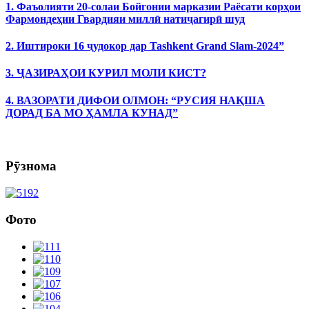
1. Фаъолияти 20-солаи Бойгонии марказии Раёсати корҳои
Фармондеҳии Гвардияи миллӣ натиҷагирӣ шуд
2. Иштироки 16 ҷудокор дар Tashkent Grand Slam-2024”
3. ҶАЗИРАҲОИ КУРИЛ МОЛИ КИСТ?
4. ВАЗОРАТИ ДИФОИ ОЛМОН: “РУСИЯ НАҚША
ДОРАД БА МО ҲАМЛА КУНАД”
Рӯзнома
Фото