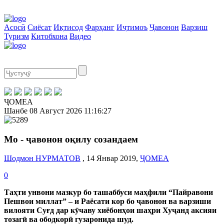
Асосӣ
Сиёсат
Иқтисод
Фарҳанг
Иҷтимоъ
Ҷавонон
Варзиш
Туризм
Китобхона
Видео
ҶОМЕА
Шанбе
08 Август 2026
11:16:28
Мо - ҷавонон оқилу созандаем
Шодмон НУРМАТОВ
, 14 Январ 2019,
ҶОМЕА
0
Таҳти унвони мазкур бо ташаббуси маҳфили “Пайравони
Пешвои миллат” – и Раёсати кор бо ҷавонон ва варзиши
вилояти Суғд дар кӯчаву хиёбонҳои шаҳри Хуҷанд аксияи
тозагӣ ва ободкорӣ гузаронида шуд.