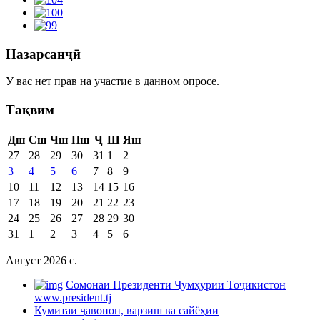
Назарсанҷӣ
У вас нет прав на участие в данном опросе.
Тақвим
Дш
Сш
Чш
Пш
Ҷ
Ш
Яш
27
28
29
30
31
1
2
3
4
5
6
7
8
9
10
11
12
13
14
15
16
17
18
19
20
21
22
23
24
25
26
27
28
29
30
31
1
2
3
4
5
6
Август 2026 c.
Cомонаи Президенти Ҷумҳурии Тоҷикистон
www.president.tj
Кумитаи ҷавонон, варзиш ва сайёҳии