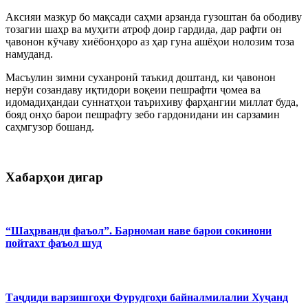
Аксияи мазкур бо мақсади саҳми арзанда гузоштан ба ободиву
тозагии шаҳр ва муҳити атроф доир гардида, дар рафти он
ҷавонон кӯчаву хиёбонҳоро аз ҳар гуна ашёҳои нолозим тоза
намуданд.
Масъулин зимни суханронӣ таъкид доштанд, ки ҷавонон
нерӯи созандаву иқтидори воқеии пешрафти ҷомеа ва
идомадиҳандаи суннатҳои таърихиву фарҳангии миллат буда,
бояд онҳо барои пешрафту зебо гардонидани ин сарзамин
саҳмгузор бошанд.
Хабарҳои дигар
“Шаҳрванди фаъол”. Барномаи наве барои сокинони
пойтахт фаъол шуд
Таҷдиди варзишгоҳи Фурудгоҳи байналмилалии Хуҷанд