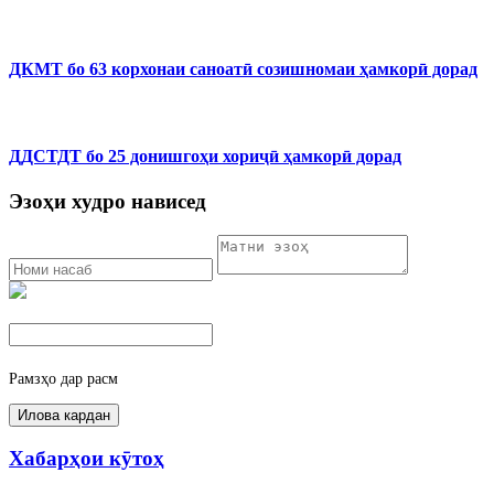
ДКМТ бо 63 корхонаи саноатӣ созишномаи ҳамкорӣ дорад
ДДСТДТ бо 25 донишгоҳи хориҷӣ ҳамкорӣ дорад
Эзоҳи худро нависед
Рамзҳо дар расм
Хабарҳои кӯтоҳ