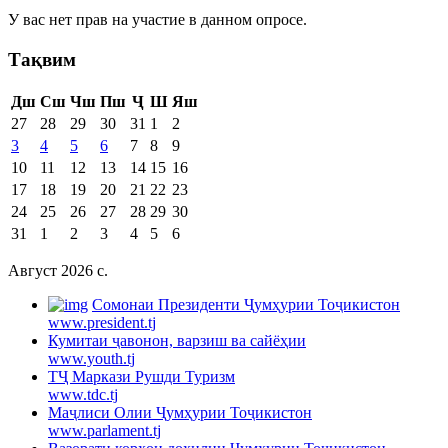
У вас нет прав на участие в данном опросе.
Тақвим
Дш
Сш
Чш
Пш
Ҷ
Ш
Яш
27
28
29
30
31
1
2
3
4
5
6
7
8
9
10
11
12
13
14
15
16
17
18
19
20
21
22
23
24
25
26
27
28
29
30
31
1
2
3
4
5
6
Август 2026 c.
Cомонаи Президенти Ҷумҳурии Тоҷикистон
www.president.tj
Кумитаи ҷавонон, варзиш ва сайёҳии
www.youth.tj
ТҶ Маркази Рушди Туризм
www.tdc.tj
Маҷлиси Олии Ҷумҳурии Тоҷикистон
www.parlament.tj