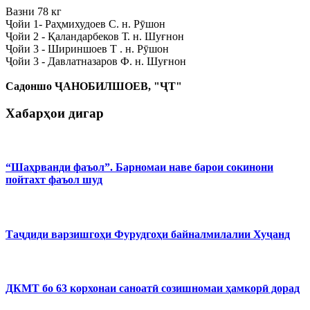
Вазни 78 кг
Ҷойи 1- Раҳмихудоев С. н. Рӯшон
Ҷойи 2 - Қаландарбеков Т. н. Шуғнон
Ҷойи 3 - Шириншоев Т . н. Рӯшон
Ҷойи 3 - Давлатназаров Ф. н. Шуғнон
Садоншо ҶАНОБИЛШОЕВ, "ҶТ"
Хабарҳои дигар
“Шаҳрванди фаъол”. Барномаи наве барои сокинони
пойтахт фаъол шуд
Таҷдиди варзишгоҳи Фурудгоҳи байналмилалии Хуҷанд
ДКМТ бо 63 корхонаи саноатӣ созишномаи ҳамкорӣ дорад