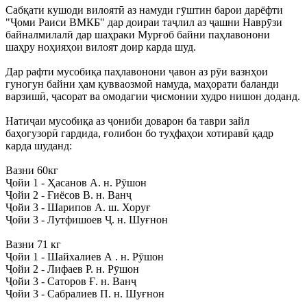
Сабқати кушоди вилоятӣ аз намуди гӯштин барои дарёфти
"Ҷоми Раиси ВМКБ" дар доираи таҷлил аз ҷашни Наврӯзи
байналмилалӣ дар шаҳраки Мурғоб байни паҳлавонони
шаҳру ноҳияҳои вилоят доир карда шуд.
Дар рафти мусобиқа паҳлавонони ҷавон аз рӯи вазнҳои
гуногун байни ҳам қувваозмоӣ намуда, маҳорати баланди
варзишӣ, ҷасорат ва омодагии ҷисмонии худро нишон доданд.
Натиҷаи мусобиқа аз ҷониби доварон ба таври зайл
баҳогузорӣ гардида, ғолибон бо туҳфаҳои хотиравӣ қадр
карда шуданд:
Вазни 60кг
Ҷойи 1 - Ҳасанов А. н. Рӯшон
Ҷойи 2 - Ғиёсов В. н. Ванҷ
Ҷойи 3 - Шарипов А. ш. Хоруғ
Ҷойи 3 - Лутфишоев Ҷ. н. Шуғнон
Вазни 71 кг
Ҷойи 1 - Шайхалиев А . н. Рӯшон
Ҷойи 2 - Лифаев Р. н. Рӯшон
Ҷойи 3 - Саторов Ғ. н. Ванҷ
Ҷойи 3 - Сабралиев П. н. Шуғнон