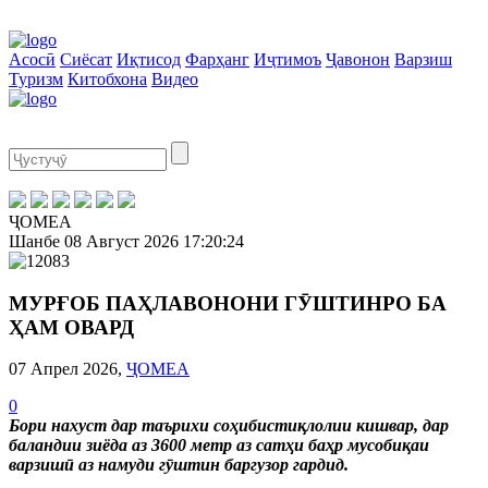
Асосӣ
Сиёсат
Иқтисод
Фарҳанг
Иҷтимоъ
Ҷавонон
Варзиш
Туризм
Китобхона
Видео
ҶОМЕА
Шанбе
08 Август 2026
17:20:24
МУРҒОБ ПАҲЛАВОНОНИ ГӮШТИНРО БА
ҲАМ ОВАРД
07 Апрел 2026,
ҶОМЕА
0
Бори нахуст дар таърихи соҳибистиқлолии кишвар, дар
баландии зиёда аз 3600 метр аз сатҳи баҳр мусобиқаи
варзишӣ аз намуди гӯштин баргузор гардид.