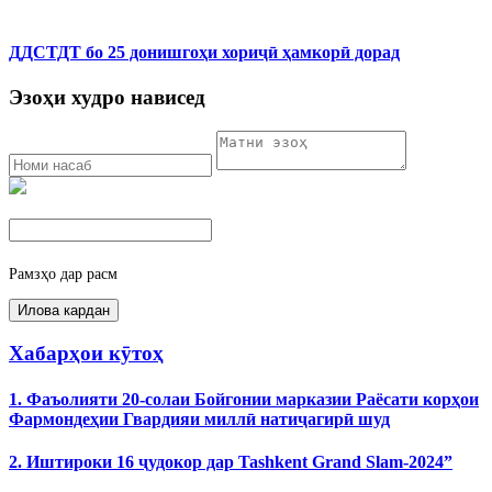
ДДСТДТ бо 25 донишгоҳи хориҷӣ ҳамкорӣ дорад
Эзоҳи худро нависед
Рамзҳо дар расм
Хабарҳои кӯтоҳ
1. Фаъолияти 20-солаи Бойгонии марказии Раёсати корҳои
Фармондеҳии Гвардияи миллӣ натиҷагирӣ шуд
2. Иштироки 16 ҷудокор дар Tashkent Grand Slam-2024”