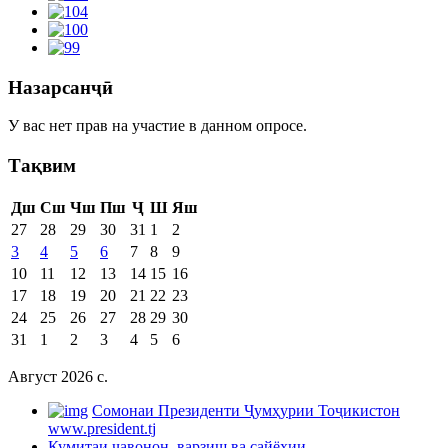
Назарсанҷӣ
У вас нет прав на участие в данном опросе.
Тақвим
Дш
Сш
Чш
Пш
Ҷ
Ш
Яш
27
28
29
30
31
1
2
3
4
5
6
7
8
9
10
11
12
13
14
15
16
17
18
19
20
21
22
23
24
25
26
27
28
29
30
31
1
2
3
4
5
6
Август 2026 c.
Cомонаи Президенти Ҷумҳурии Тоҷикистон
www.president.tj
Кумитаи ҷавонон, варзиш ва сайёҳии