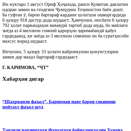
Ин нуктаро 1 август Ориф Ҳоҷазода, раиси Кумитаи давлатии
идораи замин ва геодезии Ҷумҳурии Тоҷикистон баён дошт.
Ба гуфтаи ӯ, барои бартараф кардани ҳолатҳои ошкоргардида
6 ҳазору 918 дастур дода шудааст. Ҳамчунин, нисбати 6 ҳазору
792 ҳолат парвандаҳои маъмурӣ тартиб дода шуда, бо маблағи
зиёда аз 4 миллион сомонӣ қарорҳои ҷаримабандӣ қабул
гардидаанд, ки зиёда аз 3 миллион сомонии он ба суратҳисоби
махсус ворид шудааст.
Инчунин, 5 ҳазору 33 ҳолати вайронкунии қонунгузории
замин дар маҳал бартараф гардидааст.
Г. КАРИМОВА, “ҶТ”
Хабарҳои дигар
“Шаҳрванди фаъол”. Барномаи наве барои сокинони
пойтахт фаъол шуд
Таҷдиди варзишгоҳи Фурудгоҳи байналмилалии Хуҷанд