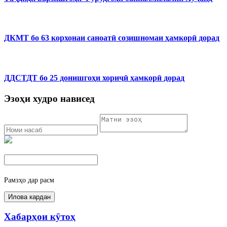
ДКМТ бо 63 корхонаи саноатӣ созишномаи ҳамкорӣ дорад
ДДСТДТ бо 25 донишгоҳи хориҷӣ ҳамкорӣ дорад
Эзоҳи худро нависед
Рамзҳо дар расм
Хабарҳои кӯтоҳ