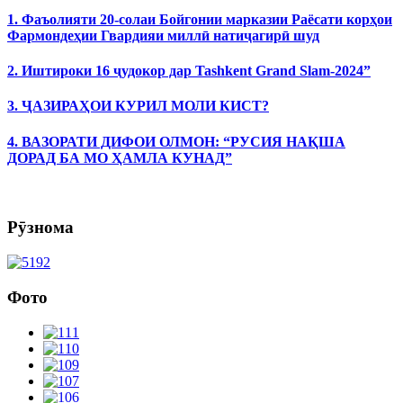
1. Фаъолияти 20-солаи Бойгонии марказии Раёсати корҳои
Фармондеҳии Гвардияи миллӣ натиҷагирӣ шуд
2. Иштироки 16 ҷудокор дар Tashkent Grand Slam-2024”
3. ҶАЗИРАҲОИ КУРИЛ МОЛИ КИСТ?
4. ВАЗОРАТИ ДИФОИ ОЛМОН: “РУСИЯ НАҚША
ДОРАД БА МО ҲАМЛА КУНАД”
Рӯзнома
Фото