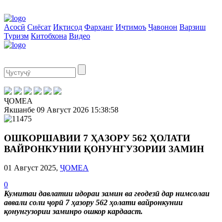
Асосӣ
Сиёсат
Иқтисод
Фарҳанг
Иҷтимоъ
Ҷавонон
Варзиш
Туризм
Китобхона
Видео
ҶОМЕА
Якшанбе
09 Август 2026
15:38:58
ОШКОРШАВИИ 7 ҲАЗОРУ 562 ҲОЛАТИ
ВАЙРОНКУНИИ ҚОНУНГУЗОРИИ ЗАМИН
01 Август 2025,
ҶОМЕА
0
Кумитаи давлатии идораи замин ва геодезӣ дар нимсолаи
аввали соли ҷорӣ 7 ҳазору 562 ҳолати вайронкунии
қонунгузории заминро ошкор кардааст.