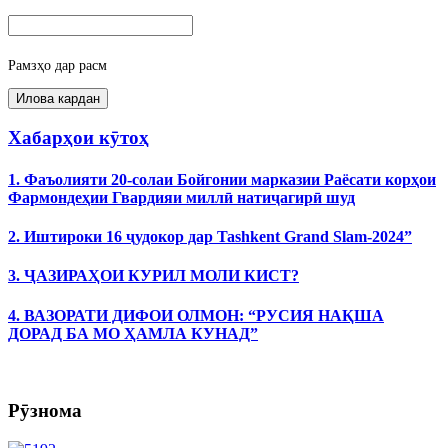
Рамзҳо дар расм
Хабарҳои кӯтоҳ
1. Фаъолияти 20-солаи Бойгонии марказии Раёсати корҳои
Фармондеҳии Гвардияи миллӣ натиҷагирӣ шуд
2. Иштироки 16 ҷудокор дар Tashkent Grand Slam-2024”
3. ҶАЗИРАҲОИ КУРИЛ МОЛИ КИСТ?
4. ВАЗОРАТИ ДИФОИ ОЛМОН: “РУСИЯ НАҚША
ДОРАД БА МО ҲАМЛА КУНАД”
Рӯзнома