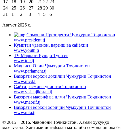
17
18
19
20
21
22
23
24
25
26
27
28
29
30
31
1
2
3
4
5
6
Август 2026 c.
Cомонаи Президенти Ҷумҳурии Тоҷикистон
www.president.tj
Кумитаи ҷавонон, варзиш ва сайёҳии
www.youth.tj
ТҶ Маркази Рушди Туризм
www.tdc.tj
Маҷлиси Олии Ҷумҳурии Тоҷикистон
www.parlament.tj
Вазорати корҳои дохилии Ҷумҳурии Тоҷикистон
www.mvd.tj
Сайти расмии туристии Тоҷикистон
www.visittajikistan.tj
Вазорати маориф ва илми Ҷумҳурии Тоҷикистон
www.maorif.tj
Вазорати корҳои хориҷии Ҷумҳурии Тоҷикистон
www.mfa.tj
© 2015—2016. Ҷавонони Тоҷикистон. Ҳамаи ҳуқуқҳо
маҳфузанд. Ҳангоми истифодаи матолиби сомона ишора ба