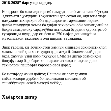
2018-2028” баргузор гардид.
Конфронс бо мақсади тарғиб намудани сиёсат ва ташаббусҳои
Ҳукумати Ҷумҳурии Тоҷикистон дар соҳаи об, оқилона ҳифз
намудани захираҳои обӣ дар шароити гармшавии иқлим,
ҷалби таваҷҷуҳи ҷомеа ба ҳифзи захираҳои оби ошомиданӣ ва
баҳри самараноку сарфаҷӯёна истифода бурдани ҳар қатра об
гузаронида шуда, дар он беш аз 250 нафар донишҷӯёни
муассисаҳои таҳсилоти олӣ ширкат варзиданд.
Зикр гардид, ки Тоҷикистон ҳамчун кишвари соҳибистиқлол
мақом ва ҷойҳои хоси худро дар сатҳи байналмилалӣ доро
буда, ҳамчун узви комилҳуқуқи СММ ва дигар созмонҳои
бонуфуз дар баробари кишварҳои аз лиҳози иқтисодию
технологӣ пешрафта баробар овоз дорад.
Бо истифода аз ин ҷойгоҳ Пешвои миллат ҳамчун
сиёсатмадори дурбин бо пешниҳоди масъалаи об
ташаббускори асосӣ маҳсуб меёбад.
Хабарҳои дигар