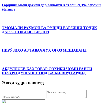
Гардиши моли дохилӣ дар вилояти Хатлон 59,3% афзоиш
ёфтааст
ЭМОМАЛӢ РАҲМОН ВА РУШДИ ВАРЗИШИ ТОҶИК
ДАР 35 СОЛИ ИСТИҚЛОЛ
ПИРӮЗИҲО АЗ ТАВАҶҶУҲ ОҒОЗ МЕШАВАНД
АБДУЛЛОЕВ БАХТОВАР СОҲИБИ ҶОМИ РАИСИ
ШАҲРИ ДУШАНБЕ ОИД БА БИЛЯРД ГАРДИД
Эзоҳи худро нависед