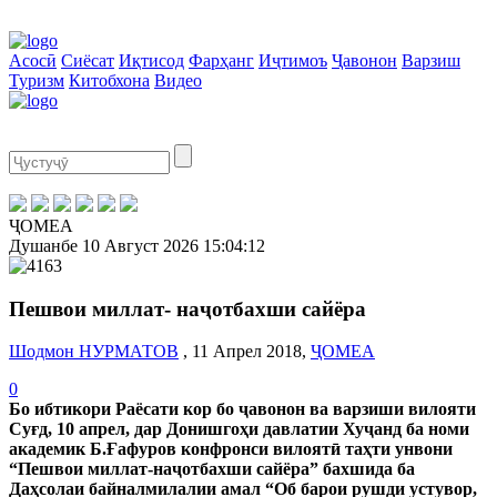
Асосӣ
Сиёсат
Иқтисод
Фарҳанг
Иҷтимоъ
Ҷавонон
Варзиш
Туризм
Китобхона
Видео
ҶОМЕА
Душанбе
10 Август 2026
15:04:12
Пешвои миллат- наҷотбахши сайёра
Шодмон НУРМАТОВ
, 11 Апрел 2018,
ҶОМЕА
0
Бо ибтикори Раёсати кор бо ҷавонон ва варзиши вилояти
Суғд, 10 апрел, дар Донишгоҳи давлатии Хуҷанд ба номи
академик Б.Ғафуров конфронси вилоятӣ таҳти унвони
“Пешвои миллат-наҷотбахши сайёра” бахшида ба
Даҳсолаи байналмилалии амал “Об барои рушди устувор,