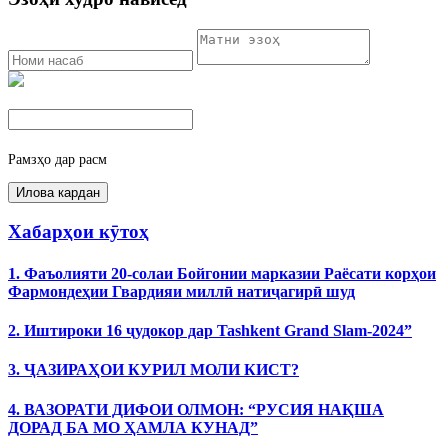
Рамзҳо дар расм
Хабарҳои кӯтоҳ
1. Фаъолияти 20-солаи Бойгонии марказии Раёсати корҳои
Фармондеҳии Гвардияи миллӣ натиҷагирӣ шуд
2. Иштироки 16 ҷудокор дар Tashkent Grand Slam-2024”
3. ҶАЗИРАҲОИ КУРИЛ МОЛИ КИСТ?
4. ВАЗОРАТИ ДИФОИ ОЛМОН: “РУСИЯ НАҚША
ДОРАД БА МО ҲАМЛА КУНАД”