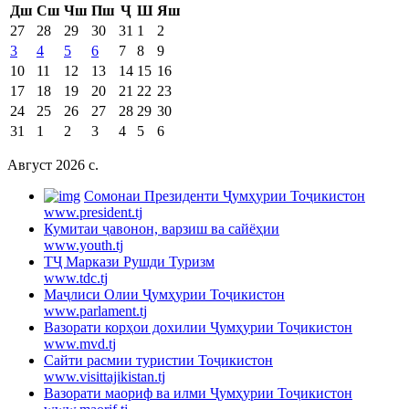
Дш
Сш
Чш
Пш
Ҷ
Ш
Яш
27
28
29
30
31
1
2
3
4
5
6
7
8
9
10
11
12
13
14
15
16
17
18
19
20
21
22
23
24
25
26
27
28
29
30
31
1
2
3
4
5
6
Август 2026 c.
Cомонаи Президенти Ҷумҳурии Тоҷикистон
www.president.tj
Кумитаи ҷавонон, варзиш ва сайёҳии
www.youth.tj
ТҶ Маркази Рушди Туризм
www.tdc.tj
Маҷлиси Олии Ҷумҳурии Тоҷикистон
www.parlament.tj
Вазорати корҳои дохилии Ҷумҳурии Тоҷикистон
www.mvd.tj
Сайти расмии туристии Тоҷикистон
www.visittajikistan.tj
Вазорати маориф ва илми Ҷумҳурии Тоҷикистон