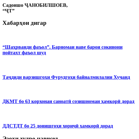
Садоншо ҶАНОБИЛШОЕВ,
“ҶТ”
Хабарҳои дигар
“Шаҳрванди фаъол”. Барномаи наве барои сокинони
пойтахт фаъол шуд
Таҷдиди варзишгоҳи Фурудгоҳи байналмилалии Хуҷанд
ДКМТ бо 63 корхонаи саноатӣ созишномаи ҳамкорӣ дорад
ДДСТДТ бо 25 донишгоҳи хориҷӣ ҳамкорӣ дорад
Эзоҳи худро нависед