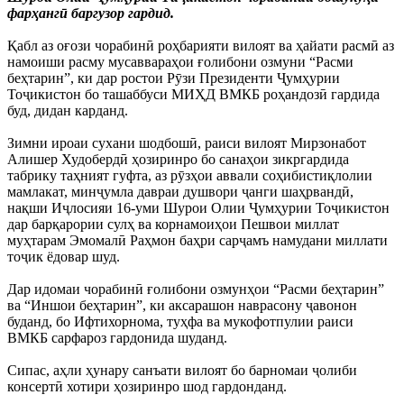
фарҳангӣ баргузор гардид.
Қабл аз оғози чорабинӣ роҳбарияти вилоят ва ҳайати расмӣ аз
намоиши расму мусаввараҳои ғолибони озмуни “Расми
беҳтарин”, ки дар ростои Рӯзи Президенти Ҷумҳурии
Тоҷикистон бо ташаббуси МИҲД ВМКБ роҳандозӣ гардида
буд, дидан карданд.
Зимни ироаи сухани шодбошӣ, раиси вилоят Мирзонабот
Алишер Худобердӣ ҳозиринро бо санаҳои зикргардида
табрику таҳният гуфта, аз рӯзҳои аввали соҳибистиқлолии
мамлакат, минҷумла давраи душвори ҷанги шаҳрвандӣ,
нақши Иҷлосияи 16-уми Шурои Олии Ҷумҳурии Тоҷикистон
дар барқарории сулҳ ва корнамоиҳои Пешвои миллат
муҳтарам Эмомалӣ Раҳмон баҳри сарҷамъ намудани миллати
тоҷик ёдовар шуд.
Дар идомаи чорабинӣ ғолибони озмунҳои “Расми беҳтарин”
ва “Иншои беҳтарин”, ки аксарашон наврасону ҷавонон
буданд, бо Ифтихорнома, туҳфа ва мукофотпулии раиси
ВМКБ сарфароз гардонида шуданд.
Сипас, аҳли ҳунару санъати вилоят бо барномаи ҷолиби
консертӣ хотири ҳозиринро шод гардонданд.