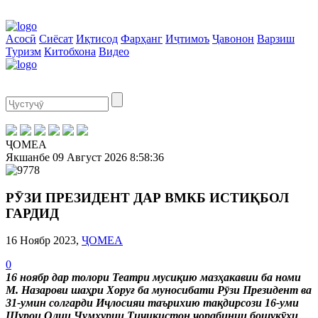
Асосӣ
Сиёсат
Иқтисод
Фарҳанг
Иҷтимоъ
Ҷавонон
Варзиш
Туризм
Китобхона
Видео
ҶОМЕА
Якшанбе
09 Август 2026
8:58:36
РӮЗИ ПРЕЗИДЕНТ ДАР ВМКБ ИСТИҚБОЛ
ГАРДИД
16 Ноябр 2023,
ҶОМЕА
0
16 ноябр дар толори Театри мусиқию мазҳакавии ба номи
М. Назарови шаҳри Хоруғ ба муносибати Рӯзи Президент ва
31-умин солгарди Иҷлосияи таърихию тақдирсози 16-уми
Шурои Олии Ҷумҳурии Тиҷикистон чорабинии бошукӯҳи