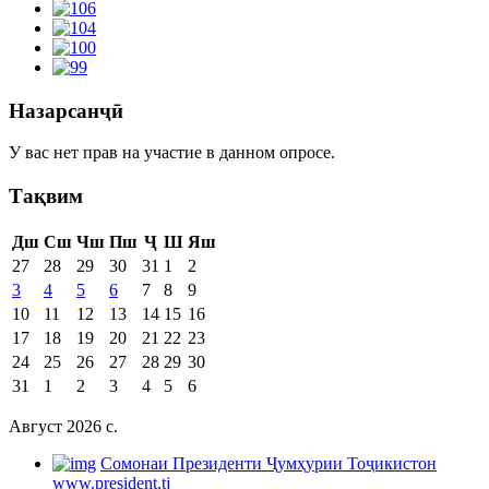
Назарсанҷӣ
У вас нет прав на участие в данном опросе.
Тақвим
Дш
Сш
Чш
Пш
Ҷ
Ш
Яш
27
28
29
30
31
1
2
3
4
5
6
7
8
9
10
11
12
13
14
15
16
17
18
19
20
21
22
23
24
25
26
27
28
29
30
31
1
2
3
4
5
6
Август 2026 c.
Cомонаи Президенти Ҷумҳурии Тоҷикистон
www.president.tj