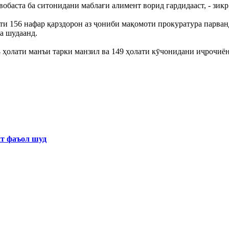
 вобаста ба ситонидани маблағи алимент ворид гардидааст, - зикр
ти 156 нафар қарздорон аз ҷониби мақомоти прокуратура парванд
а шудаанд.
4 ҳолати манъи тарки манзил ва 149 ҳолати кӯчонидани иҷрочиё
хт фаъол шуд