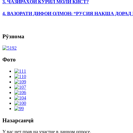
3. ҶАЗИРАҲОИ КУРИЛ МОЛИ КИСТ?
4. ВАЗОРАТИ ДИФОИ ОЛМОН: “РУСИЯ НАҚША ДОРАД
Рӯзнома
Фото
Назарсанҷӣ
У вас нет прав на участие в данном опросе.