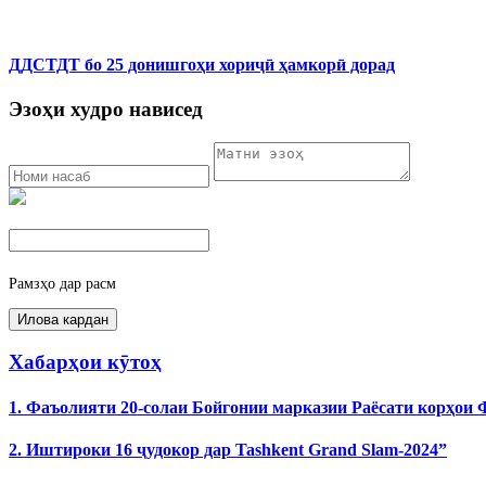
ДДСТДТ бо 25 донишгоҳи хориҷӣ ҳамкорӣ дорад
Эзоҳи худро нависед
Рамзҳо дар расм
Хабарҳои кӯтоҳ
1. Фаъолияти 20-солаи Бойгонии марказии Раёсати корҳои
2. Иштироки 16 ҷудокор дар Tashkent Grand Slam-2024”