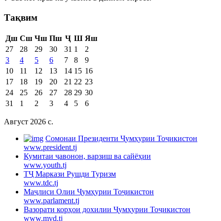
Тақвим
Дш
Сш
Чш
Пш
Ҷ
Ш
Яш
27
28
29
30
31
1
2
3
4
5
6
7
8
9
10
11
12
13
14
15
16
17
18
19
20
21
22
23
24
25
26
27
28
29
30
31
1
2
3
4
5
6
Август 2026 c.
Cомонаи Президенти Ҷумҳурии Тоҷикистон
www.president.tj
Кумитаи ҷавонон, варзиш ва сайёҳии
www.youth.tj
ТҶ Маркази Рушди Туризм
www.tdc.tj
Маҷлиси Олии Ҷумҳурии Тоҷикистон
www.parlament.tj
Вазорати корҳои дохилии Ҷумҳурии Тоҷикистон
www.mvd.tj