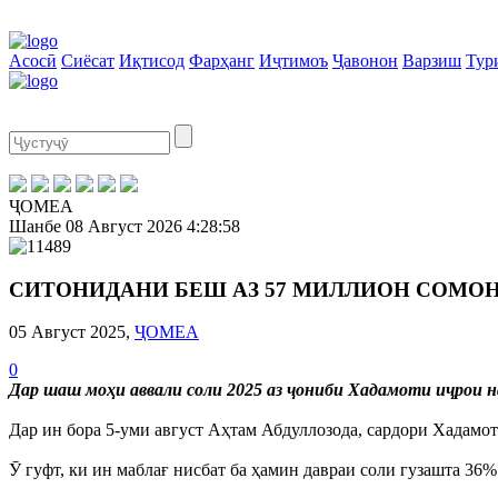
Асосӣ
Сиёсат
Иқтисод
Фарҳанг
Иҷтимоъ
Ҷавонон
Варзиш
Тур
ҶОМЕА
Шанбе
08 Август 2026
4:28:59
СИТОНИДАНИ БЕШ АЗ 57 МИЛЛИОН СОМОН
05 Август 2025,
ҶОМЕА
0
Дар шаш моҳи аввали соли 2025 аз ҷониби Хадамоти иҷрои 
Дар ин бора 5-уми август Аҳтам Абдуллозода, сардори Хадам
Ӯ гуфт, ки ин маблағ нисбат ба ҳамин давраи соли гузашта 36%