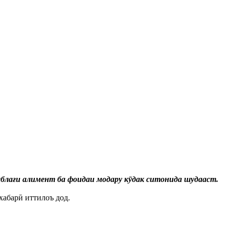
блағи алимент ба фоидаи модару кӯдак ситонида шудааст.
хабарӣ иттилоъ дод.