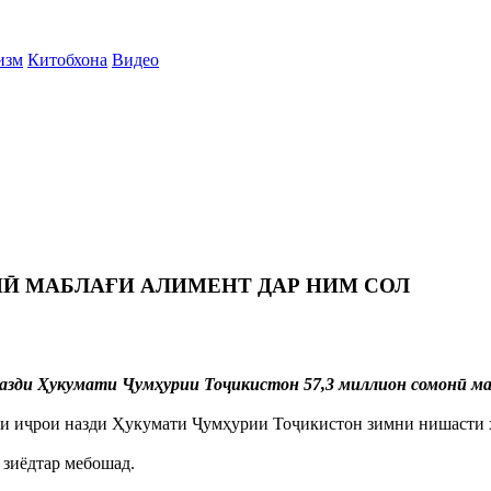
изм
Китобхона
Видео
Ӣ МАБЛАҒИ АЛИМЕНТ ДАР НИМ СОЛ
назди Ҳукумати Ҷумҳурии Тоҷикистон 57,3 миллион сомонӣ ма
оти иҷрои назди Ҳукумати Ҷумҳурии Тоҷикистон зимни нишасти 
 зиёдтар мебошад.