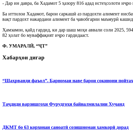
- Дар ин давра, ба Хадамот 5 ҳазору 816 адад истеҳсолоти иҷро
Ба иттилои Хадамот, барои саркашӣ аз пардохти алимент нисба
вақт пардохт накардани алимент ба ҷавобгарии маъмурӣ кашид
Ҳамзамон, қайд гардид, ки дар шаш моҳи аввали соли 2025, 59
82 ҳолат бо муваффақият иҷро гардидааст.
Ф. УМАРАЛӢ, “ҶТ”
Хабарҳои дигар
“Шаҳрванди фаъол”. Барномаи наве барои сокинони пойта
Таҷдиди варзишгоҳи Фурудгоҳи байналмилалии Хуҷанд
ДКМТ бо 63 корхонаи саноатӣ созишномаи ҳамкорӣ дорад