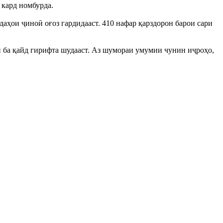
 кард номбурда.
аҳои ҷиноӣ оғоз гардидааст. 410 нафар қарздорон барои сари
н ба қайд гирифта шудааст. Аз шумораи умумии чунин иҷроҳо,