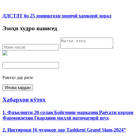
ДДСТДТ бо 25 донишгоҳи хориҷӣ ҳамкорӣ дорад
Эзоҳи худро нависед
Рамзҳо дар расм
Хабарҳои кӯтоҳ
1. Фаъолияти 20-солаи Бойгонии марказии Раёсати корҳои
Фармондеҳии Гвардияи миллӣ натиҷагирӣ шуд
2. Иштироки 16 ҷудокор дар Tashkent Grand Slam-2024”