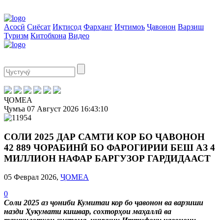
Асосӣ
Сиёсат
Иқтисод
Фарҳанг
Иҷтимоъ
Ҷавонон
Варзиш
Туризм
Китобхона
Видео
ҶОМЕА
Ҷумъа
07 Август 2026
16:43:11
СОЛИ 2025 ДАР САМТИ КОР БО ҶАВОНОН
42 889 ЧОРАБИНӢ БО ФАРОГИРИИ БЕШ АЗ 4
МИЛЛИОН НАФАР БАРГУЗОР ГАРДИДААСТ
05 Феврал 2026,
ҶОМЕА
0
Соли 2025 аз ҷониби Кумитаи кор бо ҷавонон ва варзиши
назди Ҳукумати кишвар, сохторҳои маҳаллӣ ва