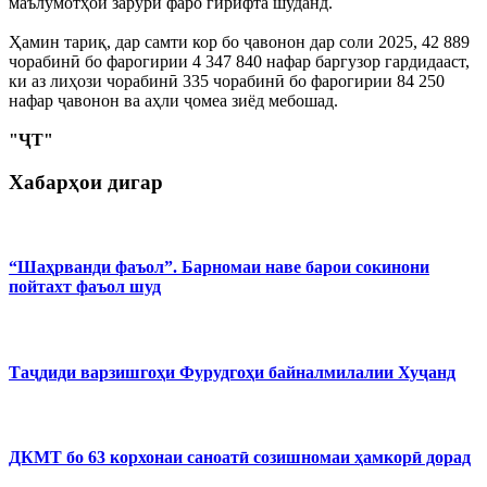
маълумотҳои зарурӣ фаро гирифта шуданд.
Ҳамин тариқ, дар самти кор бо ҷавонон дар соли 2025, 42 889
чорабинӣ бо фарогирии 4 347 840 нафар баргузор гардидааст,
ки аз лиҳози чорабинӣ 335 чорабинӣ бо фарогирии 84 250
нафар ҷавонон ва аҳли ҷомеа зиёд мебошад.
"ҶТ"
Хабарҳои дигар
“Шаҳрванди фаъол”. Барномаи наве барои сокинони
пойтахт фаъол шуд
Таҷдиди варзишгоҳи Фурудгоҳи байналмилалии Хуҷанд
ДКМТ бо 63 корхонаи саноатӣ созишномаи ҳамкорӣ дорад