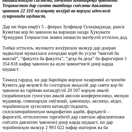
ташкилотҳои система, инчунин Иттифоқи ҷавонони
Тоҷикистон дар самти татбиқи сиёсати давлатии
ҷавонон 22 310 мулоқоту вохӯрӣ ва корҳои идеологӣ
гузаронида шудааст.
Дар ин бора имрӯз 5 - феврал Зулфиқор Гулаҳмадзода, раиси
Кумитаи кор бо ҷавонон ва варзиши назди Ҳукумати
Ҷумҳурии Тоҷикистон зимни нишасти матбуотӣ иттилоъ дод.
Тибқи иттилоъ, мулоқоту вохӯриҳои мазкур дар доираи
ҷадвалҳои мушаххаси алоҳидаи корӣ бо усули “мактаб ба
мактаб”, “факулта ба факулта”, “деҳа ба деҳа” бо фарогирии 1
354 818 нафар ҷавонон ва аҳли ҷамоатчигӣ доир карда
шудааст.
Таъкид гардид, ки дар баробари корҳои назариявӣ аз ҷониби
Кумита дар якҷоягӣ бо сохторҳои маҳаллӣ дар самти кор бо
ҷавонон ва тарбияи ватандӯстӣ 20 597 корҳои амалӣ
(чорабиниҳои гуногуни амалӣ амсоли конференсияҳо, мизҳои
мудаввар, семинарҳои омӯзишӣ, ҳамоишҳо, аксияҳо, аёдат,
чорабиниҳои хусисияти ватандӯстидошта,
силсилачорабиниҳои маърифатию адабӣ, фарҳангӣ –
фароғатӣ, иттилоотию тарғиботӣ дар самтҳои афзалиятноки
сиёсати давлатии ҷавонон) доир карда шудааст, ки дар
чорабиниҳои мазкур 2 993 022 нафар иштирок ва ба