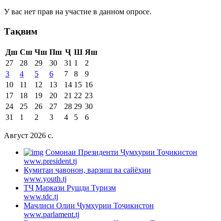
У вас нет прав на участие в данном опросе.
Тақвим
Дш
Сш
Чш
Пш
Ҷ
Ш
Яш
27
28
29
30
31
1
2
3
4
5
6
7
8
9
10
11
12
13
14
15
16
17
18
19
20
21
22
23
24
25
26
27
28
29
30
31
1
2
3
4
5
6
Август 2026 c.
Cомонаи Президенти Ҷумҳурии Тоҷикистон
www.president.tj
Кумитаи ҷавонон, варзиш ва сайёҳии
www.youth.tj
ТҶ Маркази Рушди Туризм
www.tdc.tj
Маҷлиси Олии Ҷумҳурии Тоҷикистон
www.parlament.tj