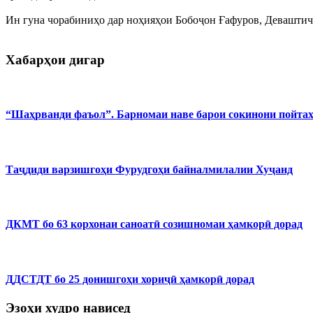
Ин гуна чорабиниҳо дар ноҳияҳои Бобоҷон Ғафуров, Деваштич,
Хабарҳои дигар
“Шаҳрванди фаъол”. Барномаи наве барои сокинони пойта
Таҷдиди варзишгоҳи Фурудгоҳи байналмилалии Хуҷанд
ДКМТ бо 63 корхонаи саноатӣ созишномаи ҳамкорӣ дорад
ДДСТДТ бо 25 донишгоҳи хориҷӣ ҳамкорӣ дорад
Эзоҳи худро нависед