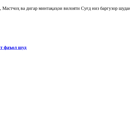
 Мастчоҳ ва дигар минтақаҳои вилояти Суғд низ баргузор шуда
хт фаъол шуд