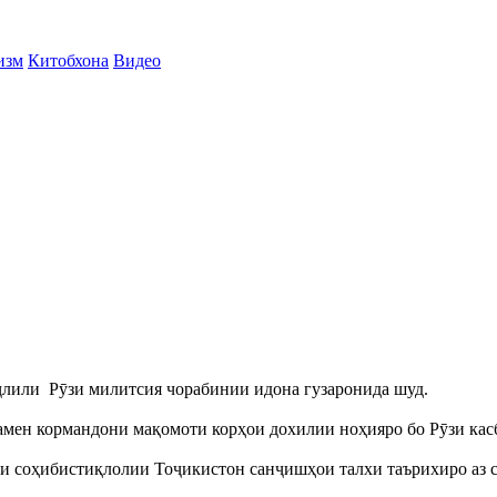
изм
Китобхона
Видео
ҷлили Рӯзи милитсия чорабинии идона гузаронида шуд.
мен кормандони мақомоти корҳои дохилии ноҳияро бо Рӯзи кас
и соҳибистиқлолии Тоҷикистон санҷишҳои талхи таърихиро аз с