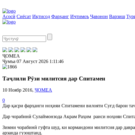
Асосӣ
Сиёсат
Иқтисод
Фарҳанг
Иҷтимоъ
Ҷавонон
Варзиш
Тур
ҶОМЕА
Ҷумъа
07 Август 2026
1:11:46
Таҷлили Рӯзи милитсия дар Спитамен
10 Ноябр 2016,
ҶОМЕА
0
Дар қасри фарҳанги ноҳияи Спитамени вилояти Суғд барои та
Дар чорабинӣ Сулаймонзода Акрам Раҳим раиси ноҳияи Спита
Зимни чорабинӣ гуфта шуд, ки кормандони милитсия дар давра
арзанда гузоштанд.