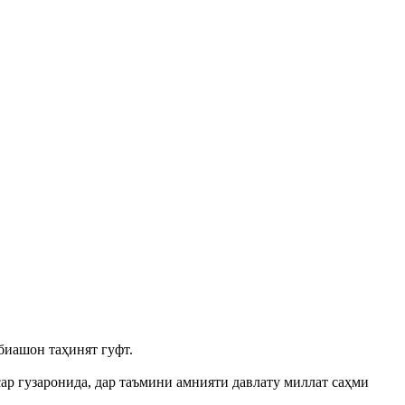
биашон таҳинят гуфт.
ар гузаронида, дар таъмини амнияти давлату миллат саҳми