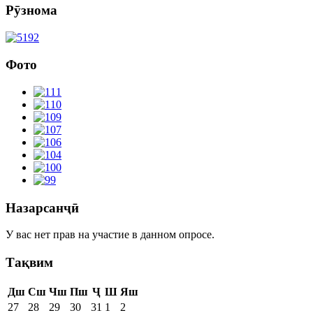
Рӯзнома
Фото
Назарсанҷӣ
У вас нет прав на участие в данном опросе.
Тақвим
Дш
Сш
Чш
Пш
Ҷ
Ш
Яш
27
28
29
30
31
1
2