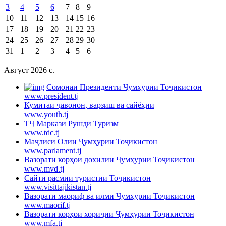
3
4
5
6
7
8
9
10
11
12
13
14
15
16
17
18
19
20
21
22
23
24
25
26
27
28
29
30
31
1
2
3
4
5
6
Август 2026 c.
Cомонаи Президенти Ҷумҳурии Тоҷикистон
www.president.tj
Кумитаи ҷавонон, варзиш ва сайёҳии
www.youth.tj
ТҶ Маркази Рушди Туризм
www.tdc.tj
Маҷлиси Олии Ҷумҳурии Тоҷикистон
www.parlament.tj
Вазорати корҳои дохилии Ҷумҳурии Тоҷикистон
www.mvd.tj
Сайти расмии туристии Тоҷикистон
www.visittajikistan.tj
Вазорати маориф ва илми Ҷумҳурии Тоҷикистон
www.maorif.tj
Вазорати корҳои хориҷии Ҷумҳурии Тоҷикистон
www.mfa.tj