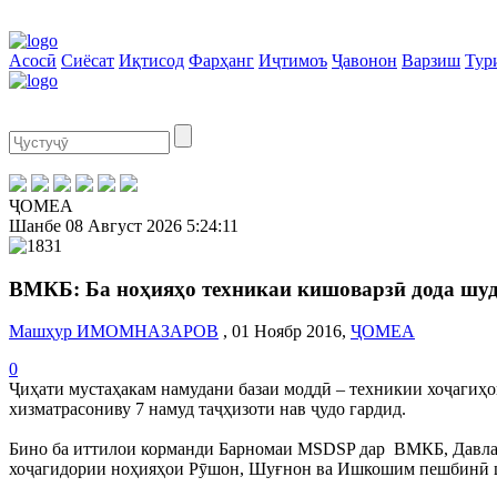
Асосӣ
Сиёсат
Иқтисод
Фарҳанг
Иҷтимоъ
Ҷавонон
Варзиш
Тур
ҶОМЕА
Шанбе
08 Август 2026
5:24:12
ВМКБ: Ба ноҳияҳо техникаи кишоварзӣ дода шу
Машҳур ИМОМНАЗАРОВ
, 01 Ноябр 2016,
ҶОМЕА
0
Ҷиҳати мустаҳакам намудани базаи моддӣ – техникии хоҷаги
хизматрасониву 7 намуд таҷҳизоти нав ҷудо гардид.
Бино ба иттилои корманди Барномаи MSDSP дар ВМКБ, Давлатё
хоҷагидории ноҳияҳои Рӯшон, Шуғнон ва Ишкошим пешбинӣ 