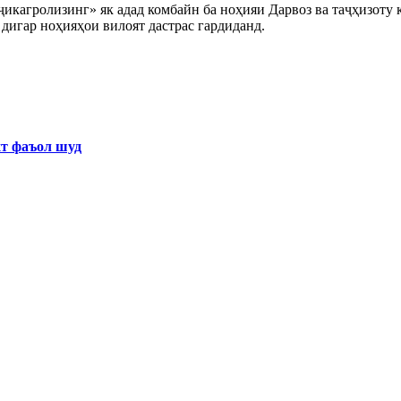
агролизинг» як адад комбайн ба ноҳияи Дарвоз ва таҷҳизоту қи
 дигар ноҳияҳои вилоят дастрас гардиданд.
хт фаъол шуд