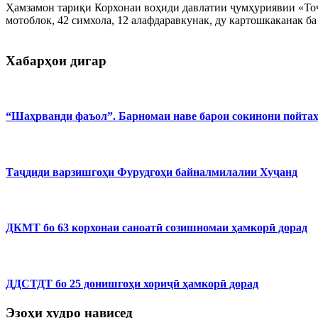
Ҳамзамон тариқи Корхонаи воҳиди давлатии ҷумҳуриявии «Тоҷик
мотоблок, 42 симхола, 12 алафдаравкунак, ду картошкаканак ба
Хабарҳои дигар
“Шаҳрванди фаъол”. Барномаи наве барои сокинони пойта
Таҷдиди варзишгоҳи Фурудгоҳи байналмилалии Хуҷанд
ДКМТ бо 63 корхонаи саноатӣ созишномаи ҳамкорӣ дорад
ДДСТДТ бо 25 донишгоҳи хориҷӣ ҳамкорӣ дорад
Эзоҳи худро нависед