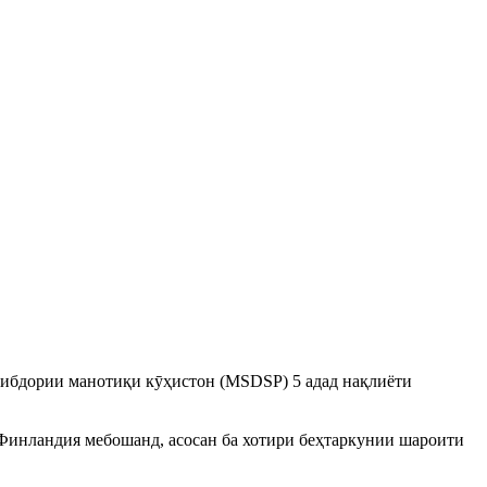
нибдории манотиқи кӯҳистон (MSDSP) 5 адад нақлиёти
Финландия мебошанд, асосан ба хотири беҳтаркунии шароити