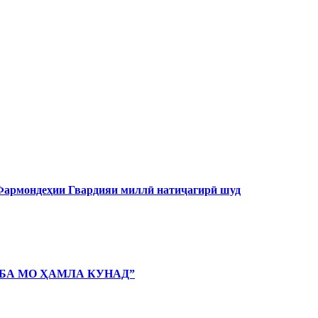
 Фармондеҳии Гвардияи миллӣ натиҷагирӣ шуд
 БА МО ҲАМЛА КУНАД”