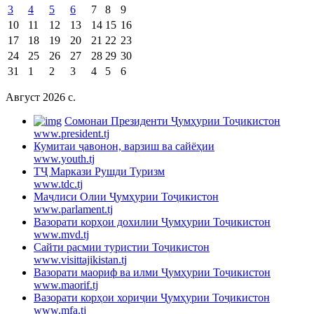
3
4
5
6
7
8
9
10
11
12
13
14
15
16
17
18
19
20
21
22
23
24
25
26
27
28
29
30
31
1
2
3
4
5
6
Август 2026 c.
Cомонаи Президенти Ҷумҳурии Тоҷикистон
www.president.tj
Кумитаи ҷавонон, варзиш ва сайёҳии
www.youth.tj
ТҶ Маркази Рушди Туризм
www.tdc.tj
Маҷлиси Олии Ҷумҳурии Тоҷикистон
www.parlament.tj
Вазорати корҳои дохилии Ҷумҳурии Тоҷикистон
www.mvd.tj
Сайти расмии туристии Тоҷикистон
www.visittajikistan.tj
Вазорати маориф ва илми Ҷумҳурии Тоҷикистон
www.maorif.tj
Вазорати корҳои хориҷии Ҷумҳурии Тоҷикистон
www.mfa.tj