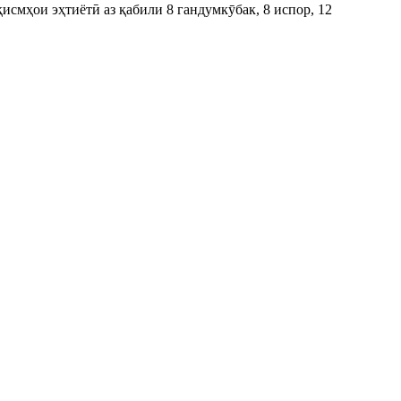
смҳои эҳтиётӣ аз қабили 8 гандумкӯбак, 8 испор, 12