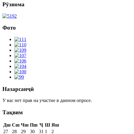
Рӯзнома
Фото
Назарсанҷӣ
У вас нет прав на участие в данном опросе.
Тақвим
Дш
Сш
Чш
Пш
Ҷ
Ш
Яш
27
28
29
30
31
1
2