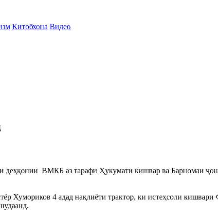
изм
Китобхона
Видео
д
ҳои деҳқонии ВМКБ аз тарафи Ҳукумати кишвар ва Барномаи ҷо
р Хумориков 4 адад нақлиёти трактор, ки истеҳсоли кишвари 
шудаанд.