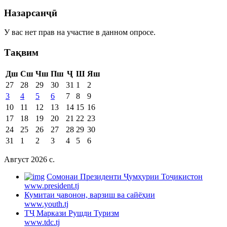
Назарсанҷӣ
У вас нет прав на участие в данном опросе.
Тақвим
Дш
Сш
Чш
Пш
Ҷ
Ш
Яш
27
28
29
30
31
1
2
3
4
5
6
7
8
9
10
11
12
13
14
15
16
17
18
19
20
21
22
23
24
25
26
27
28
29
30
31
1
2
3
4
5
6
Август 2026 c.
Cомонаи Президенти Ҷумҳурии Тоҷикистон
www.president.tj
Кумитаи ҷавонон, варзиш ва сайёҳии
www.youth.tj
ТҶ Маркази Рушди Туризм
www.tdc.tj