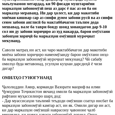
маълумамон мегардад, ки 90 фисади муштариёни
марказҳои забономӯзӣ пеш аз дарс ё пас аз он ба он
марказҳо мераванд. Ин дар ҳолест, ки дар макотиби
миёнаи кишвар сар аз синфи дуюм забони русӣ ва аз синфи
сеюм забони англисӣ ба мактаббачагон таълим дода
меша
вад, вале ба таври бояду шояд хонандагон дар 9-10
сол ин ду забони хориҷиро аз худ накарда, барои омӯхтани
забонҳои хориҷӣ ба марказҳои омӯзишӣ муроҷиат
мекунанд.
Саволи матраҳ ин аст, ки чаро мактаббачагон дар макотиби
миёна забони хориҷиро намеомӯзанду барои омӯхтани онҳо
ба марказҳои забономӯзӣ муроҷиат мекунанд? Чӣ сабабу
омилҳо буда метавонад, усулҳои куҳнаи дарсдиҳӣ ё чизи
дигар?
ОМИЛҲО ГУНОГУНАНД
Ҷалолиддин Амир, корманди Вазорати маориф ва илми
Ҷумҳурии Тоҷикистон якчанд омили ба марказҳои забономӯзӣ
рафтани муҳассилинро шарҳ дод:
- Дар муассисаҳои таълимӣ теъдоди омӯзиши соатҳо нисбат ба
марказҳои забономӯзӣ камтар аст, ин як. Омили дигар ин аст,
ки дар марказҳои омӯзишӣ наврасону ҷавононе ҷалб
мешаванд, ки шавқу ҳаваси забономӯзӣ доранд. Онҳо