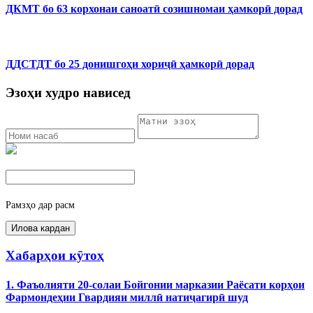
ДКМТ бо 63 корхонаи саноатӣ созишномаи ҳамкорӣ дорад
ДДСТДТ бо 25 донишгоҳи хориҷӣ ҳамкорӣ дорад
Эзоҳи худро нависед
Рамзҳо дар расм
Хабарҳои кӯтоҳ
1. Фаъолияти 20-солаи Бойгонии марказии Раёсати корҳои
Фармондеҳии Гвардияи миллӣ натиҷагирӣ шуд