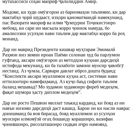
мутахассиси соҳаи маориф Ҷалолиддин Амир.
Модоме, ки худи омӯзгорон аз барномаҳои таълимие, ки дар
мактабҳо ҷорӣ шудааст, изҳори қаноматмандӣ намекунанд,
пас Вазорати маориф ва илми Ҷумҳурии Тоҷикистонро
мебояд, ки сари ин масъала корро ҷоннок намуда, бо
амалисозии усулҳои нави таълим дар мактабҳо корро ба роҳ
монанд.
Дар ин маврид Президенти кишвар муҳтарам Эмомалӣ
Раҳмон низ зимни ироаи Паёми солонаи худ ба парлумон
гуфтанд, аксари омӯзгорон аз методҳои куҳнаи дарсдиҳӣ
истифода мекунанд, ки ба талаботи замони муосир ҷавобгӯ
нестанд. Аз ҷумла, Сарвари давлат иброз дошта буданд:
“Конспекти аксари муаллимон куҳна аст, системаи нави
иттилоотиро намефаҳманд. Аз куҷо баъд сифати таълим
баланд мешавад? Мо худамон худамонро фиреб медиҳем,
фақат шумора ҳасту диплом медиҳем”.
Дар ин росто Пешвои миллат таъкид карданд, ки бояд аз ин
навъи низоми дарсдиҳӣ даст кашид. Барои он ки насли наврас
донишманд ба воя бирасад, бояд муаллимон аз усулҳои
муосири илмомӯзӣ огаҳ бошанду корашонро, вазифаи
ҷонияшонро, рисолаташонро сидқан иҷро намоянд.