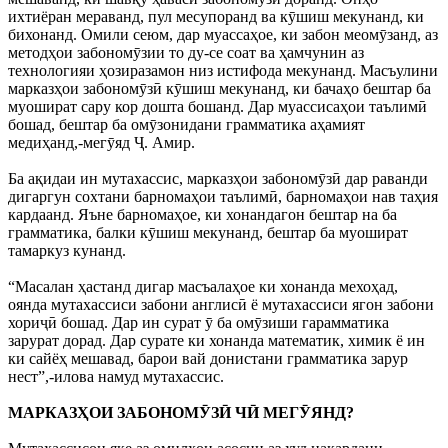
ихтиëран мераванд, пул месупоранд ва кӯшиш мекунанд, ки
бихонанд. Омили сеюм, дар муассаҳое, ки забон меомӯзанд, аз
методҳои забономӯзии то ду-се соат ва ҳамчунин аз
технологияи ҳозиразамон низ истифода мекунанд. Масъулини
марказҳои забономӯзӣ кӯшиш мекунанд, ки бачаҳо бештар ба
муошират сару кор дошта бошанд. Дар муассисаҳои таълимӣ
бошад, бештар ба омӯзонидани грамматика аҳамият
медиҳанд,-мегӯяд Ҷ. Амир.
Ба ақидаи ин мутахассис, марказҳои забономӯзӣ дар раванди
дигаргун сохтани барномаҳои таълимӣ, барномаҳои нав таҳия
кардаанд. Яъне барномаҳое, ки хонандагон бештар на ба
грамматика, балки кӯшиш мекунанд, бештар ба муошират
тамаркуз кунанд.
“Масалан ҳастанд дигар масъалаҳое ки хонанда мехоҳад,
оянда мутахассиси забони англисӣ ё мутахассиси ягон забони
хориҷӣ бошад. Дар ин сурат ӯ ба омӯзиши гарамматика
зарурат дорад. Дар сурате ки хонанда математик, химик ё ин
ки сайёҳ мешавад, барои вай донистани грамматика зарур
нест”,-илова намуд мутахассис.
МАРКАЗҲОИ ЗАБОНОМӮЗӢ ЧӢ МЕГӮЯНД?