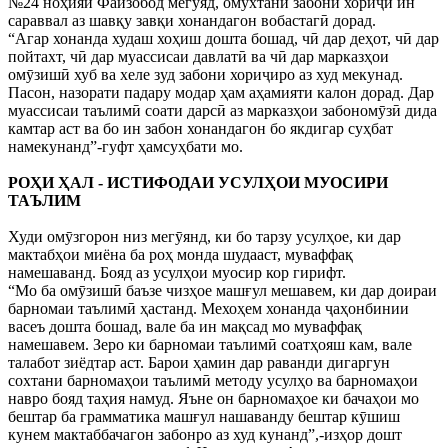
№24 ноҳияи Файзобод мегӯяд, омӯхтани забони хориҷӣ ин
сараввал аз шавқу завқи хонандагон вобастагӣ дорад.
“Агар хонанда худаш хоҳиш дошта бошад, чӣ дар деҳот, чӣ дар
пойтахт, чӣ дар муассисаи давлатӣ ва чӣ дар марказҳои
омӯзишӣ хуб ва хеле зуд забони хориҷиро аз худ мекунад.
Пасон, назорати падару модар ҳам аҳамияти калон дорад. Дар
муассисаи таълимӣ соати дарсӣ аз марказҳои забономӯзӣ дида
камтар аст ва бо ин забон хонандагон бо якдигар суҳбат
намекунанд”-гуфт ҳамсуҳбати мо.
РОҲИ ҲАЛ - ИСТИФОДАИ УСУЛҲОИ МУОСИРИ
ТАЪЛИМ
Худи омӯзгорон низ мегӯянд, ки бо тарзу усулҳое, ки дар
мактабҳои миёна ба роҳ монда шудааст, муваффақ
намешаванд. Бояд аз усулҳои муосир кор гирифт.
“Мо ба омӯзишӣ баъзе чизҳое машғул мешавем, ки дар доираи
барномаи таълимӣ ҳастанд. Мехоҳем хонанда ҷаҳонбинии
васеъ дошта бошад, вале ба ин мақсад мо муваффақ
намешавем. Зеро ки барномаи таълимӣ соатҳояш кам, вале
талабот зиёдтар аст. Барои ҳамин дар раванди дигаргун
сохтани барномаҳои таълимӣ методу усулҳо ва барномаҳои
навро бояд таҳия намуд. Яъне он барномаҳое ки бачаҳои мо
бештар ба грамматика машғул нашаванду бештар кӯшиш
кунем мактаббачагон забонро аз худ кунанд”,-изҳор дошт