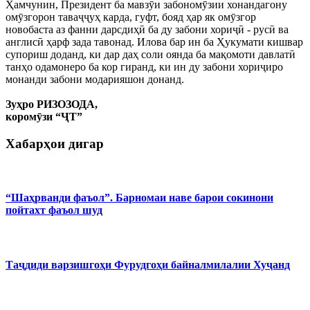
Ҳамчунин, Президент ба мавзӯи забономӯзии хонандагону
омӯзгорон таваҷҷуҳ карда, гуфт, бояд ҳар як омӯзгор
новобаста аз фанни дарсдиҳӣ ба ду забони хориҷӣ - русӣ ва
англисӣ ҳарф зада тавонад. Илова бар ин ба Ҳукумати кишвар
супориш доданд, ки дар даҳ соли оянда ба мақомоти давлатӣ
танҳо одамонеро ба кор гиранд, ки ин ду забони хориҷиро
монанди забони модарияшон донанд.
Зуҳро РИЗОЗОДА,
коромӯзи “ҶТ”
Хабарҳои дигар
“Шаҳрванди фаъол”. Барномаи наве барои сокинони
пойтахт фаъол шуд
Таҷдиди варзишгоҳи Фурудгоҳи байналмилалии Хуҷанд