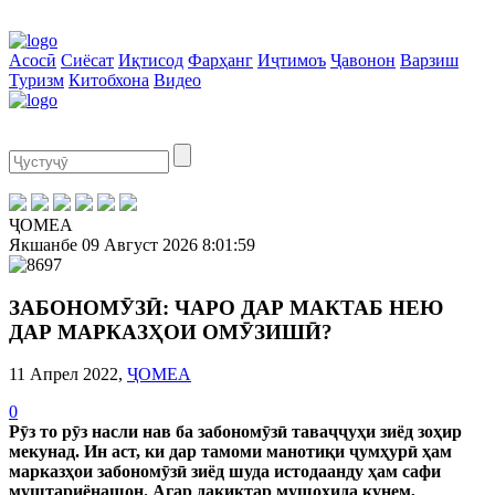
Асосӣ
Сиёсат
Иқтисод
Фарҳанг
Иҷтимоъ
Ҷавонон
Варзиш
Туризм
Китобхона
Видео
ҶОМЕА
Якшанбе
09 Август 2026
8:01:59
ЗАБОНОМӮЗӢ: ЧАРО ДАР МАКТАБ НЕЮ
ДАР МАРКАЗҲОИ ОМӮЗИШӢ?
11 Апрел 2022,
ҶОМЕА
0
Рӯз то рӯз насли нав ба забономӯзӣ таваҷҷуҳи зиёд зоҳир
мекунад. Ин аст, ки дар тамоми манотиқи ҷумҳурӣ ҳам
марказҳои забономӯзӣ зиёд шуда истодаанду ҳам сафи
муштариёнашон. Агар дақиқтар мушоҳида кунем,