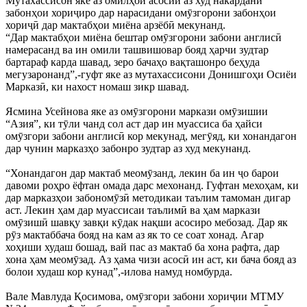
Мутахассисон яке аз омилҳои асосии аз худ накардани
забонҳои хориҷиро дар нарасидани омӯзгорони забонҳои
хориҷӣ дар мактабҳои миёна арзёбӣ мекунанд.
“Дар мактабҳои миёна бештар омӯзгорони забони англисӣ
намерасанд ва ин омили ташвишовар бояд ҳарчи зудтар
бартараф карда шавад, зеро бачаҳо вақташонро беҳуда
мегузаронанд”,-гуфт яке аз мутахассисони Донишгоҳи Осиёи
Марказӣ, ки нахост номаш зикр шавад.
Ясмина Усейнова яке аз омӯзгорони маркази омӯзишии
“Азия”, ки тӯли чанд сол аст дар ин муассиса ба ҳайси
омӯзгори забони англисӣ кор мекунад, мегӯяд, ки хонандагон
дар чунин марказҳо забонро зудтар аз худ мекунанд.
“Хонандагон дар мактаб меомӯзанд, лекин ба ин ҷо барои
давоми роҳро ёфтан омада дарс мехонанд. Гуфтан мехоҳам, ки
дар марказҳои забономӯзӣ методикаи таълим тамоман дигар
аст. Лекин ҳам дар муассисаи таълимӣ ва ҳам маркази
омӯзишӣ шавқу завқи кӯдак нақши асосиро мебозад. Дар як
рӯз мактаббача бояд на кам аз як то се соат хонад. Агар
хоҳиши худаш бошад, вай пас аз мактаб ба хона рафта, дар
хона ҳам меомӯзад. Аз ҳама чизи асосӣ ин аст, ки бача бояд аз
болои худаш кор кунад”,-илова намуд номбурда.
Вале Мавлуда Қосимова, омӯзгори забони хориҷии МТМУ