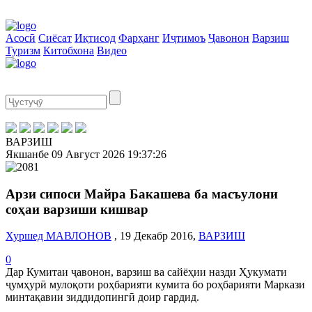
Асосӣ
Сиёсат
Иқтисод
Фарҳанг
Иҷтимоъ
Ҷавонон
Варзиш
Туризм
Китобхона
Видео
ВАРЗИШ
Якшанбе
09 Август 2026
19:37:27
Арзи сипоси Майра Бакашева ба масъулони
соҳаи варзиши кишвар
Хуршед МАВЛОНОВ
, 19 Декабр 2016,
ВАРЗИШ
0
Дар Кумитаи ҷавонон, варзиш ва сайёҳии назди Ҳукумати
ҷумҳурӣ мулоқоти роҳбарияти кумита бо роҳбарияти Маркази
минтақавии зиддидопингӣ доир гардид.