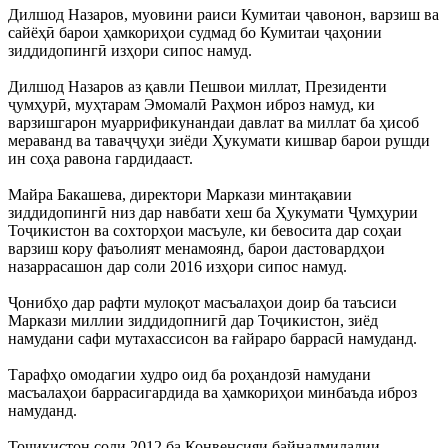
Дилшод Назаров, муовини раиси Кумитаи ҷавонон, варзиш ва
сайёҳӣ барои ҳамкориҳои судмад бо Кумитаи ҷаҳонии
зиддидопингӣ изҳори сипос намуд.
Дилшод Назаров аз қавли Пешвои миллат, Президенти
ҷумҳурӣ, муҳтарам Эмомалӣ Раҳмон иброз намуд, ки
варзишгарон муаррификунандаи давлат ва миллат ба ҳисоб
мераванд ва таваҷҷуҳи зиёди Ҳукумати кишвар барои рушди
ин соҳа равона гардидааст.
Майра Бакашева, директори Маркази минтақавии
зиддидопингӣ низ дар навбати хеш ба Ҳукумати Ҷумҳурии
Тоҷикистон ва сохторҳои масъуле, ки бевосита дар соҳаи
варзиш кору фаъолият менамоянд, барои дастовардҳои
назаррасашон дар соли 2016 изҳори сипос намуд.
Ҷонибҳо дар рафти мулоқот масъалаҳои доир ба таъсиси
Маркази миллии зиддидопнигӣ дар Тоҷикистон, зиёд
намудани сафи мутахассисон ва ғайраро баррасӣ намуданд.
Тарафҳо омодагии худро оид ба роҳандозӣ намудани
масъалаҳои баррасигардида ва ҳамкориҳои минбаъда иброз
намуданд.
Тоҷикистон соли 2012 ба Конвенсияи байналмилалии