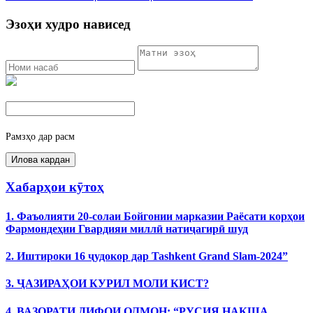
Эзоҳи худро нависед
Рамзҳо дар расм
Хабарҳои кӯтоҳ
1. Фаъолияти 20-солаи Бойгонии марказии Раёсати корҳои
Фармондеҳии Гвардияи миллӣ натиҷагирӣ шуд
2. Иштироки 16 ҷудокор дар Tashkent Grand Slam-2024”
3. ҶАЗИРАҲОИ КУРИЛ МОЛИ КИСТ?
4. ВАЗОРАТИ ДИФОИ ОЛМОН: “РУСИЯ НАҚША