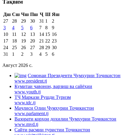
Тақвим
Дш
Сш
Чш
Пш
Ҷ
Ш
Яш
27
28
29
30
31
1
2
3
4
5
6
7
8
9
10
11
12
13
14
15
16
17
18
19
20
21
22
23
24
25
26
27
28
29
30
31
1
2
3
4
5
6
Август 2026 c.
Cомонаи Президенти Ҷумҳурии Тоҷикистон
www.president.tj
Кумитаи ҷавонон, варзиш ва сайёҳии
www.youth.tj
ТҶ Маркази Рушди Туризм
www.tdc.tj
Маҷлиси Олии Ҷумҳурии Тоҷикистон
www.parlament.tj
Вазорати корҳои дохилии Ҷумҳурии Тоҷикистон
www.mvd.tj
Сайти расмии туристии Тоҷикистон