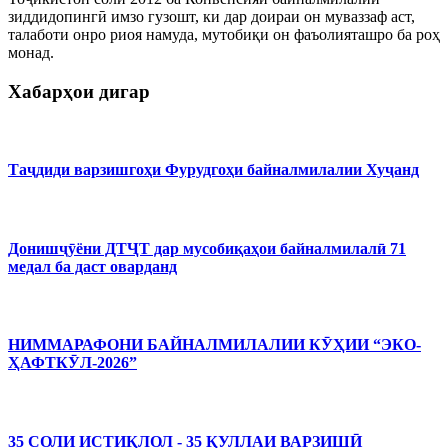
зиддидопингӣ имзо гузошт, ки дар доираи он муваззаф аст,
талаботи онро риоя намуда, мутобиқи он фаъолияташро ба роҳ
монад.
Хабарҳои дигар
Таҷдиди варзишгоҳи Фурудгоҳи байналмилалии Хуҷанд
Донишҷӯёни ДТҶТ дар мусобиқаҳои байналмилалӣ 71
медал ба даст оварданд
НИММАРАФОНИ БАЙНАЛМИЛАЛИИ КӮҲИИ “ЭКО-
ҲАФТКӮЛ-2026”
35 СОЛИ ИСТИҚЛОЛ - 35 ҚУЛЛАИ ВАРЗИШӢ