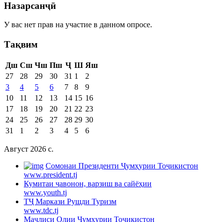
Назарсанҷӣ
У вас нет прав на участие в данном опросе.
Тақвим
Дш
Сш
Чш
Пш
Ҷ
Ш
Яш
27
28
29
30
31
1
2
3
4
5
6
7
8
9
10
11
12
13
14
15
16
17
18
19
20
21
22
23
24
25
26
27
28
29
30
31
1
2
3
4
5
6
Август 2026 c.
Cомонаи Президенти Ҷумҳурии Тоҷикистон
www.president.tj
Кумитаи ҷавонон, варзиш ва сайёҳии
www.youth.tj
ТҶ Маркази Рушди Туризм
www.tdc.tj
Маҷлиси Олии Ҷумҳурии Тоҷикистон