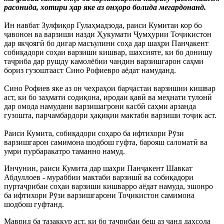
расонида, хотири ҳар яке аз онҳоро болида мегардонанд.
Ин навбат Зулфиқор Гулаҳмадзода, раиси Кумитаи кор бо
ҷавонон ва варзиши назди Ҳукумати Ҷумҳурии Тоҷикистон
дар якҷоягӣ бо дигар масъулини соҳа дар шаҳри Панҷакент
собиқадори соҳаи варзиши кишвар, шахсияте, ки бо донишу
таҷриба дар рушду камолёбии чандин варзишгарон саҳми
бориз гузоштааст Сино Рофиевро аёдат намуданд.
Сино Рофиев яке аз он чеҳраҳои барҷастаи варзишии кишвар
аст, ки бо заҳмати содиқона, иродаи қавӣ ва меҳнати тулонӣ
дар омода намудани варзишагрони касбӣ саҳми арзанда
гузошта, парчамбардори ҳақиқии мактаби варзиши тоҷик аст.
Раиси Кумита, собиқадори соҳаро ба ифтихори Рӯзи
варзишгарон самимона шодбош гуфта, барояш саломатӣ ва
умри пурбаракатро таманно намуд.
Инчунин, раиси Кумита дар шаҳри Панҷакент Шавкат
Абдуллоев - мураббии мактаби варзишӣ ва собиқадори
пуртаҷрибаи соҳаи варзиши кишварро аёдат намуда, эшонро
ба ифтихори Рӯзи варзишгарони Тоҷикистон самимона
шодбош гуфтанд.
Маврид ба тазаккур аст, ки бо таҷрибаи беш аз чанд даҳсола