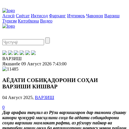
Асосӣ
Сиёсат
Иқтисод
Фарҳанг
Иҷтимоъ
Ҷавонон
Варзиш
Туризм
Китобхона
Видео
ВАРЗИШ
Якшанбе
09 Август 2026
7:43:00
АЁДАТИ СОБИҚАДОРОНИ СОҲАИ
ВАРЗИШИ КИШВАР
04 Август 2025,
ВАРЗИШ
0
Дар арафаи таҷлил аз Рӯзи варзишгарон дар тамоми гӯшаву
канори ҷумҳурӣ масъулини соҳа ба аёдати собиқадорони
соҳаи варзиши мамлакат рафта, аз рӯзгору пайкор ва
таҷрибаи ғании онҳо ба варзишгарони наврасу ҷавон пайғом