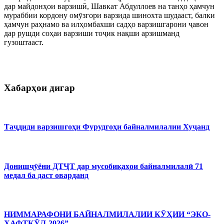
дар майдонҳои варзишӣ, Шавкат Абдуллоев на танҳо ҳамчун
мураббии кордону омӯзгори варзида шинохта шудааст, балки
ҳамчун раҳнамо ва илҳомбахши садҳо варзишгарони ҷавон
дар рушди соҳаи варзиши тоҷик нақши арзишманд
гузоштааст.
Хабарҳои дигар
Таҷдиди варзишгоҳи Фурудгоҳи байналмилалии Хуҷанд
Донишҷӯёни ДТҶТ дар мусобиқаҳои байналмилалӣ 71
медал ба даст оварданд
НИММАРАФОНИ БАЙНАЛМИЛАЛИИ КӮҲИИ “ЭКО-
ҲАФТКӮЛ-2026”