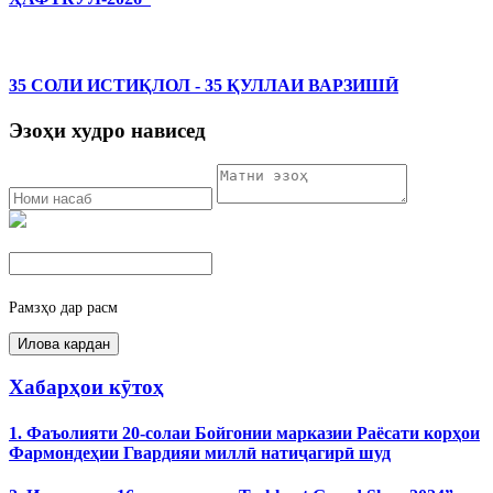
35 СОЛИ ИСТИҚЛОЛ - 35 ҚУЛЛАИ ВАРЗИШӢ
Эзоҳи худро нависед
Рамзҳо дар расм
Хабарҳои кӯтоҳ
1. Фаъолияти 20-солаи Бойгонии марказии Раёсати корҳои
Фармондеҳии Гвардияи миллӣ натиҷагирӣ шуд