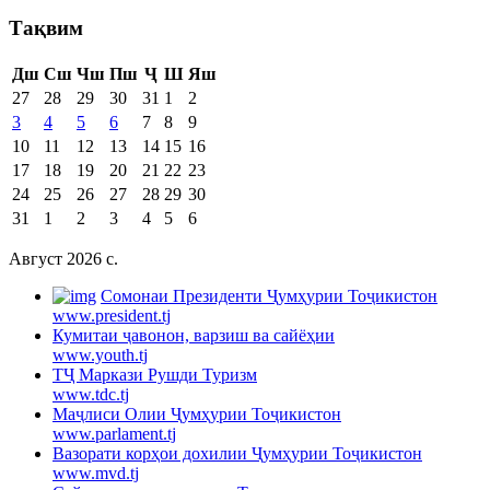
Тақвим
Дш
Сш
Чш
Пш
Ҷ
Ш
Яш
27
28
29
30
31
1
2
3
4
5
6
7
8
9
10
11
12
13
14
15
16
17
18
19
20
21
22
23
24
25
26
27
28
29
30
31
1
2
3
4
5
6
Август 2026 c.
Cомонаи Президенти Ҷумҳурии Тоҷикистон
www.president.tj
Кумитаи ҷавонон, варзиш ва сайёҳии
www.youth.tj
ТҶ Маркази Рушди Туризм
www.tdc.tj
Маҷлиси Олии Ҷумҳурии Тоҷикистон
www.parlament.tj
Вазорати корҳои дохилии Ҷумҳурии Тоҷикистон
www.mvd.tj