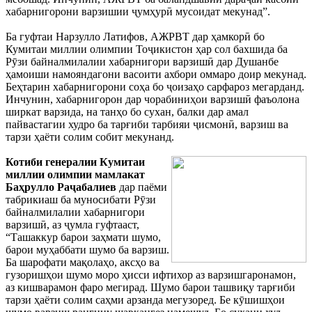
хабарнигорони варзишии ҷумҳурӣ мусоидат мекунад”.
Ба гуфтаи Нарзулло Латифов, АЖРВТ дар ҳамкорӣ бо
Кумитаи миллии олимпии Тоҷикистон ҳар сол бахшида ба
Рӯзи байналмилалии хабарнигори варзишӣ дар Душанбе
ҳамоиши намояндагони васоити ахбори оммаро доир мекунад.
Беҳтарин хабарнигорони соҳа бо ҷоизаҳо сарфароз мегарданд.
Инчунин, хабарнигорон дар чорабиниҳои варзишӣ фаъолона
ширкат варзида, на танҳо бо сухан, балки дар амал
пайвастагии худро ба тарғиби тарбияи ҷисмонӣ, варзиш ва
тарзи ҳаёти солим собит мекунанд.
Котиби генералии Кумитаи
миллии олимпии мамлакат
Баҳрулло Раҷабалиев
дар паёми
табрикиаш ба муносибати Рӯзи
байналмилалии хабарнигори
варзишӣ, аз ҷумла гуфтааст,
“Ташаккур барои заҳмати шумо,
барои муҳаббати шумо ба варзиш.
Ба шарофати мақолаҳо, аксҳо ва
гузоришҳои шумо моро ҳисси ифтихор аз варзишгаронамон,
аз кишварамон фаро мегирад. Шумо барои ташвиқу тарғиби
тарзи ҳаёти солим саҳми арзанда мегузоред. Бе кӯшишҳои