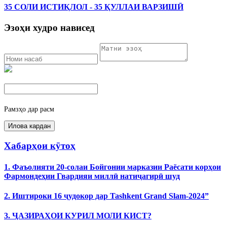
35 СОЛИ ИСТИҚЛОЛ - 35 ҚУЛЛАИ ВАРЗИШӢ
Эзоҳи худро нависед
Рамзҳо дар расм
Хабарҳои кӯтоҳ
1. Фаъолияти 20-солаи Бойгонии марказии Раёсати корҳои
Фармондеҳии Гвардияи миллӣ натиҷагирӣ шуд
2. Иштироки 16 ҷудокор дар Tashkent Grand Slam-2024”
3. ҶАЗИРАҲОИ КУРИЛ МОЛИ КИСТ?