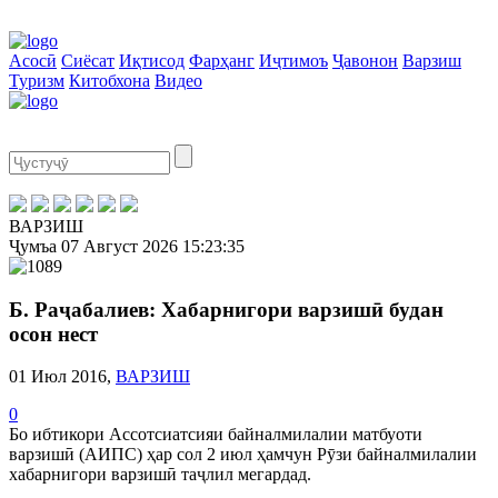
Асосӣ
Сиёсат
Иқтисод
Фарҳанг
Иҷтимоъ
Ҷавонон
Варзиш
Туризм
Китобхона
Видео
ВАРЗИШ
Ҷумъа
07 Август 2026
15:23:35
Б. Раҷабалиев: Хабарнигори варзишӣ будан
осон нест
01 Июл 2016,
ВАРЗИШ
0
Бо ибтикори Ассотсиатсияи байналмилалии матбуоти
варзишӣ (АИПС) ҳар сол 2 июл ҳамчун Рӯзи байналмилалии
хабарнигори варзишӣ таҷлил мегардад.