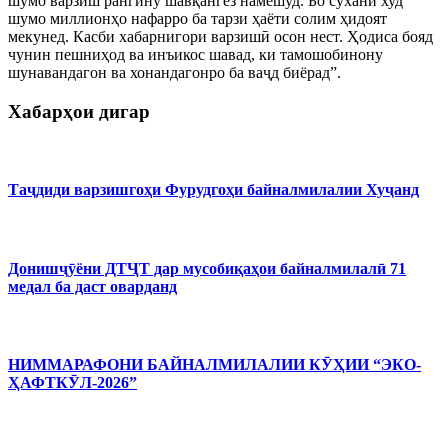
шумо варзиш рангину шавқангез намешуд. Бо сухани худ
шумо миллионҳо нафарро ба тарзи ҳаёти солим ҳидоят
мекунед. Касби хабарнигори варзишӣ осон нест. Ҳодиса бояд
чунин пешниҳод ва инъикос шавад, ки тамошобинону
шунавандагон ва хонандагонро ба ваҷд биёрад”.
Хабарҳои дигар
Таҷдиди варзишгоҳи Фурудгоҳи байналмилалии Хуҷанд
Донишҷӯёни ДТҶТ дар мусобиқаҳои байналмилалӣ 71
медал ба даст оварданд
НИММАРАФОНИ БАЙНАЛМИЛАЛИИ КӮҲИИ “ЭКО-
ҲАФТКӮЛ-2026”