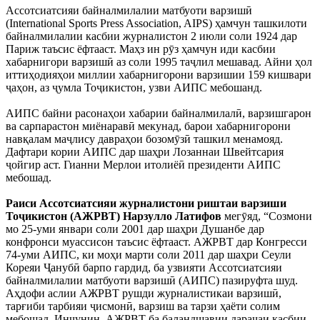
Ассотсиатсияи байналмилалии матбуоти варзишӣ
(International Sports Press Association, AIPS) ҳамчун ташкилоти
байналмилалии касбии журналистон 2 июли соли 1924 дар
Париж таъсис ёфтааст. Маҳз ин рӯз ҳамчун иди касбии
хабарнигори варзишӣ аз соли 1995 таҷлил мешавад. Айни ҳол
иттиҳодияҳои миллии хабарнигорони варзишии 159 кишвари
ҷаҳон, аз ҷумла Тоҷикистон, узви АИПС мебошанд.
АИПС байни расонаҳои хабарии байналмилалӣ, варзишгарон
ва сарпарастон миёнаравӣ мекунад, барои хабарнигорони
навқалам маҷлису давраҳои бозомӯзӣ ташкил менамояд.
Дафтари кории АИПС дар шаҳри Лозаннаи Швейтсария
ҷойгир аст. Гианни Мерлои итолиёӣ президенти АИПС
мебошад.
Раиси Ассотсиатсияи журналистони риштаи варзиши
Тоҷикистон (АЖРВТ) Нарзулло Латифов
мегӯяд, “Созмони
мо 25-уми январи соли 2001 дар шаҳри Душанбе дар
конфронси муассисон таъсис ёфтааст. АЖРВТ дар Конгресси
74-уми АИПС, ки моҳи марти соли 2011 дар шаҳри Сеули
Кореяи Ҷанубӣ барпо гардид, ба узвияти Ассотсиатсияи
байналмилалии матбуоти варзишӣ (АИПС) пазируфта шуд.
Аҳдофи аслии АЖРВТ рушди журналистикаи варзишӣ,
тарғиби тарбияи ҷисмонӣ, варзиш ва тарзи ҳаёти солим
мебошад. Инчунин, АЖРВТ ба баландшавии дараҷаи касбии